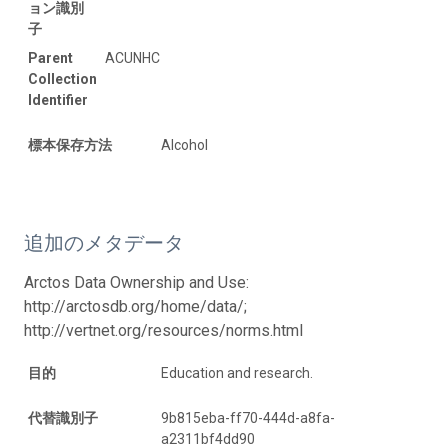
ョン識別
子
Parent
ACUNHC
Collection
Identifier
標本保存方法
Alcohol
追加のメタデータ
Arctos Data Ownership and Use:
http://arctosdb.org/home/data/;
http://vertnet.org/resources/norms.html
目的
Education and research.
代替識別子
9b815eba-ff70-444d-a8fa-
a2311bf4dd90