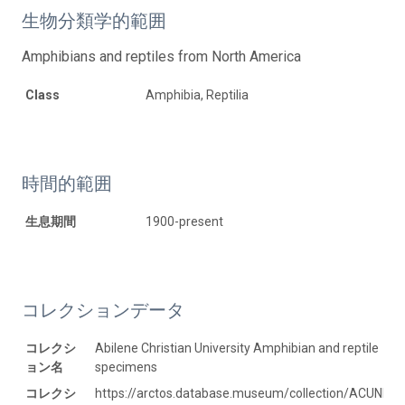
生物分類学的範囲
Amphibians and reptiles from North America
Class
Amphibia, Reptilia
時間的範囲
生息期間
1900-present
コレクションデータ
コレクシ
Abilene Christian University Amphibian and reptile
ョン名
specimens
コレクシ
https://arctos.database.museum/collection/ACUNHC: