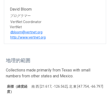
David Bloom
プログラマー
VertNet Coordinator
VertNet
dbloom@vertnet.org
http://www.vertnet.org
地理的範囲
Collections made primarily from Texas with small
numbers from other states and Mexico.
座標（緯度経
南 西 [21.617, -126.562], 北 東 [47.754, -66.797]
度）