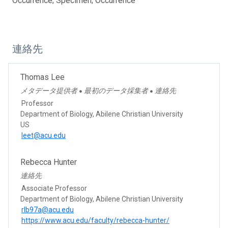
Occurrence; Specimen; Occurrence
連絡先
Thomas Lee
メタデータ提供者
最初のデータ採集者
連絡先
●
●
Professor
Department of Biology, Abilene Christian University
US
leet@acu.edu
Rebecca Hunter
連絡先
Associate Professor
Department of Biology, Abilene Christian University
rlb97a@acu.edu
https://www.acu.edu/faculty/rebecca-hunter/