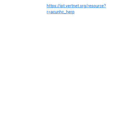
https://ipt.vertnet.org/resource?
r=acunhc_herp