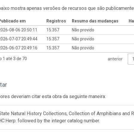
baixo mostra apenas versões de recursos que são publicamente
Publicado em
Registros
Resumo das mudanças
Ha
2026-08-06 20:50:11
15.357
Não provido
2026-07-07 20:49:44
15.357
Não provido
2026-06-07 20:49:16
15.357
Não provido
o 1 até 3 de 70
anterior
tar
res deveriam citar esta obra da seguinte maneira:
tate Natural History Collections, Collection of Amphibians and 
C:Herp: followed by the integer catalog number.