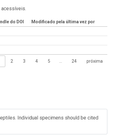
 acessíveis.
ndle do DOI
Modificado pela última vez por
1
2
3
4
5
…
24
próxima
Reptiles. Individual specimens should be cited