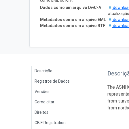
como EML ou RTF:
Dados como um arquivo DwC-A
downlo
atualizaçã
Metadados como um arquivo EML
downlo
Metadados como um arquivo RTF
downlo
Descrição
Descriç
Registros de Dados
The ASNHC 
Versões
representa
from surve
Como citar
from north
Direitos
GBIF Registration