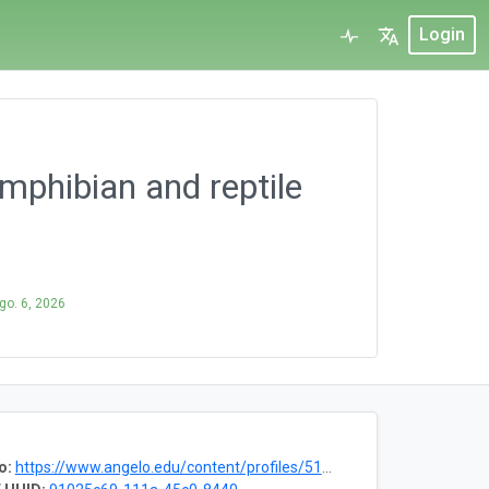
Login
mphibian and reptile
go. 6, 2026
o:
https://www.angelo.edu/content/profiles/5109-amphibians-and-reptiles/Templates/profiles-asnhc