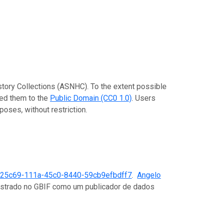
istory Collections (ASNHC). To the extent possible
ted them to the
Public Domain (CC0 1.0)
. Users
poses, without restriction.
25c69-111a-45c0-8440-59cb9efbdff7
.
Angelo
gistrado no GBIF como um publicador de dados