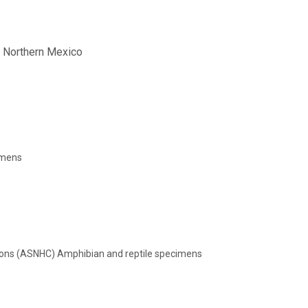
d Northern Mexico
imens
tions (ASNHC) Amphibian and reptile specimens