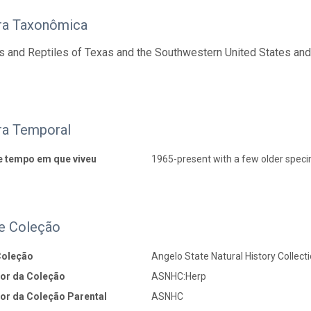
ra Taxonômica
 and Reptiles of Texas and the Southwestern United States an
ra Temporal
e tempo em que viveu
1965-present with a few older spec
e Coleção
Coleção
Angelo State Natural History Collec
dor da Coleção
ASNHC:Herp
dor da Coleção Parental
ASNHC