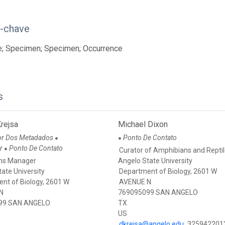
s-chave
e; Specimen; Specimen; Occurrence
s
rejsa
Michael Dixon
or Dos Metadados
Ponto De Contato
●
●
or
Ponto De Contato
●
Curator of Amphibians and Repti
ons Manager
Angelo State University
ate University
Department of Biology, 2601 W
nt of Biology, 2601 W
AVENUE N
N
769095099 SAN ANGELO
99 SAN ANGELO
TX
US
dkrejsa@angelo.edu
325942201