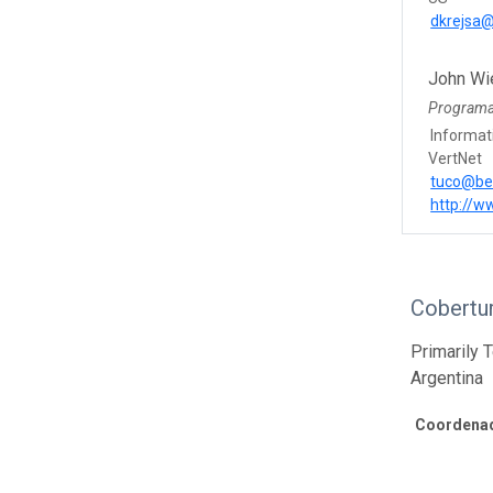
dkrejsa
John Wi
Program
Informat
VertNet
tuco@be
http://w
Cobertu
Primarily 
Argentina
Coordenad