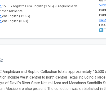
GBIF
59cb
ad
15.357 registros em English (3 MB) - Frequência de
Publ
o: mensalmente
Publ
ad
em English (12 KB)
Coll
ad
em English (8 KB)
Lice
ão
Amphibian and Reptile Collection totals approximately 15,500 
tion include west-central to north-central Texas including a large
ys of Devil's River State Natural Area and Monahans Sandhills Sta
ern Mexico are also present. The collection was established in t