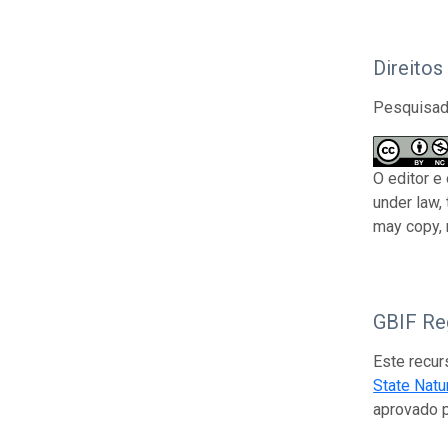
Direitos
Pesquisado
O editor e
under law,
may copy, 
GBIF Reg
Este recur
State Natu
aprovado 