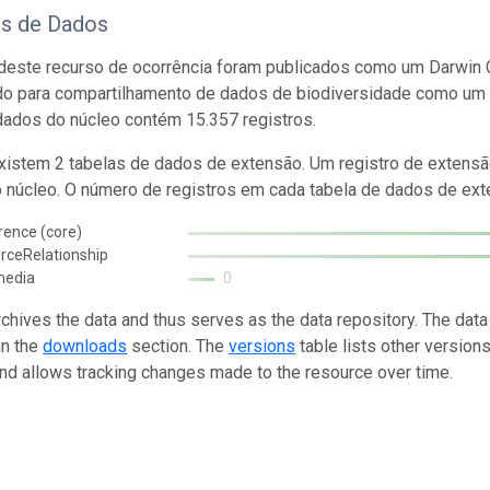
os de Dados
este recurso de ocorrência foram publicados como um Darwin C
do para compartilhamento de dados de biodiversidade como um 
dados do núcleo contém 15.357 registros.
istem 2 tabelas de dados de extensão. Um registro de extensã
o núcleo. O número de registros em cada tabela de dados de exte
rence (core)
rceRelationship
media
0
rchives the data and thus serves as the data repository. The data
in the
downloads
section. The
versions
table lists other version
and allows tracking changes made to the resource over time.