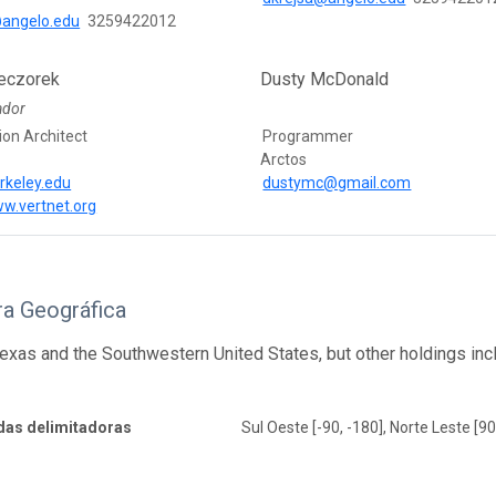
@angelo.edu
3259422012
eczorek
Dusty McDonald
ador
ion Architect
Programmer
Arctos
rkeley.edu
dustymc@gmail.com
ww.vertnet.org
ra Geográfica
Texas and the Southwestern United States, but other holdings in
as delimitadoras
Sul Oeste [-90, -180], Norte Leste [90