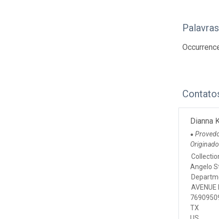
Palavra
Occurrenc
Contato
Dianna K
Proved
●
Originad
Collecti
Angelo St
Departme
AVENUE 
7690950
TX
US