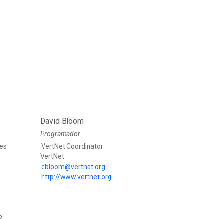
David Bloom
Programador
les
VertNet Coordinator
VertNet
dbloom@vertnet.org
http://www.vertnet.org
2