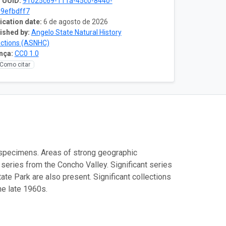
 UUID:
91025c69-111a-45c0-8440-
9efbdff7
ication date:
6 de agosto de 2026
ished by:
Angelo State Natural History
ections (ASNHC)
nça:
CC0 1.0
Como citar
specimens. Areas of strong geographic
 series from the Concho Valley. Significant series
te Park are also present. Significant collections
he late 1960s.