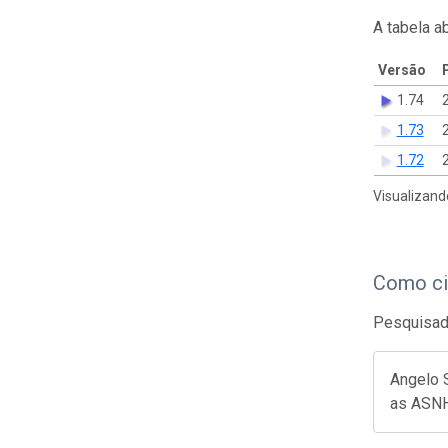
A tabela a
Versão
1.74
1.73
1.72
Visualizand
Como ci
Pesquisado
Angelo S
as ASNH