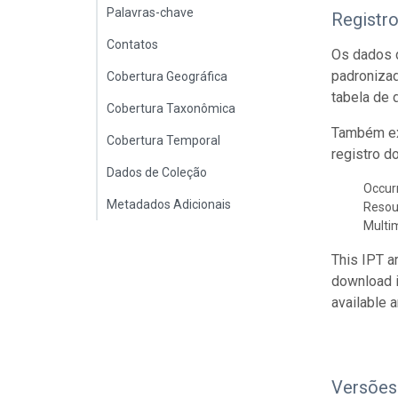
Palavras-chave
Registr
Contatos
Os dados d
padroniza
Cobertura Geográfica
tabela de 
Cobertura Taxonômica
Também ex
Cobertura Temporal
registro d
Dados de Coleção
Occur
Metadados Adicionais
Resou
Multi
This IPT a
download 
available 
Versões