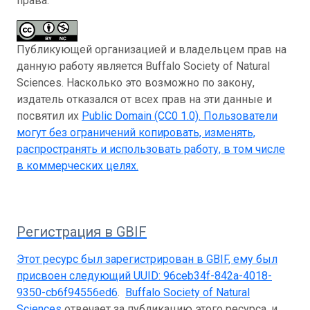
права:
Публикующей организацией и владельцем прав на
данную работу является Buffalo Society of Natural
Sciences. Насколько это возможно по закону,
издатель отказался от всех прав на эти данные и
посвятил их
Public Domain (CC0 1.0)
. Пользователи
могут без ограничений копировать, изменять,
распространять и использовать работу, в том числе
в коммерческих целях.
Регистрация в GBIF
Этот ресурс был зарегистрирован в GBIF, ему был
присвоен следующий UUID:
96ceb34f-842a-4018-
9350-cb6f94556ed6
.
Buffalo Society of Natural
Sciences
отвечает за публикацию этого ресурса, и