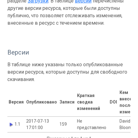
разделе
Загрузки
. В таблице
версий
перечислены
другие версии ресурса, которые были доступны
публично, что позволяет отслеживать изменения,
внесенные в ресурс с течением времени.
Версии
В таблице ниже указаны только опубликованные
версии ресурса, которые доступны для свободного
скачивания.
Кем
Краткая
внесены
Версия
Опубликовано
Записи
сводка
DOI
последн
изменений
изменен
2017-07-13
Не
David
1.1
159
17:01:00
представлено
Bloom