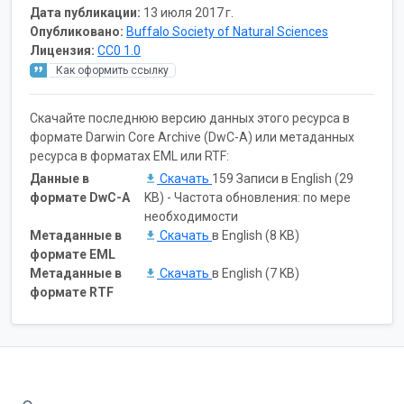
Дата публикации:
13 июля 2017 г.
Опубликовано:
Buffalo Society of Natural Sciences
Лицензия:
CC0 1.0
Как оформить ссылку
Скачайте последнюю версию данных этого ресурса в
формате Darwin Core Archive (DwC-A) или метаданных
ресурса в форматах EML или RTF:
Данные в
Скачать
159 Записи в English (29
формате DwC-A
KB) - Частота обновления: по мере
необходимости
Метаданные в
Скачать
в English (8 KB)
формате EML
Метаданные в
Скачать
в English (7 KB)
формате RTF