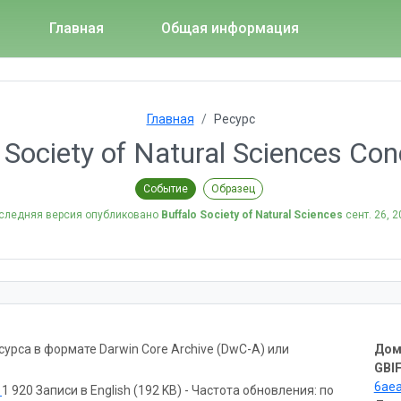
Главная
Общая информация
Главная
Ресурс
 Society of Natural Sciences Co
Событие
Образец
следняя версия опубликовано
Buffalo Society of Natural Sciences
сент. 26, 
рса в формате Darwin Core Archive (DwC-A) или
Дом
GBIF
6ae
ь
1 920 Записи в English (192 KB) - Частота обновления: по