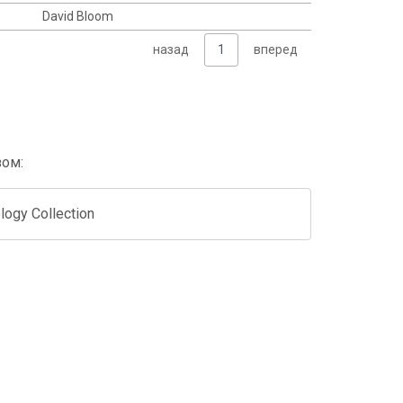
David Bloom
назад
1
вперед
зом:
logy Collection