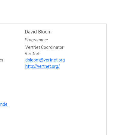
David Bloom
Programmer
VertNet Coordinator
VertNet
es
dbloom@vertnet.org
http://vertnet.org/
inde