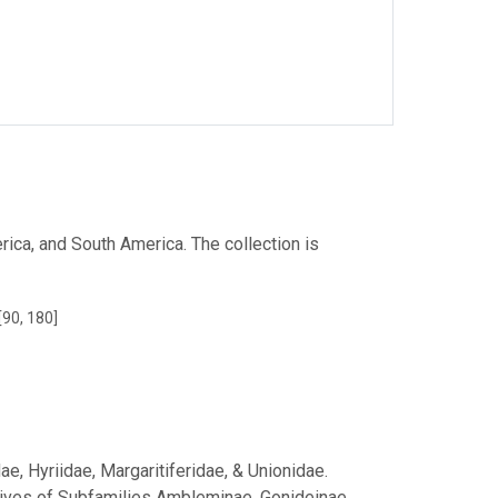
rica, and South America. The collection is
[90, 180]
e, Hyriidae, Margaritiferidae, & Unionidae.
tives of Subfamilies Ambleminae, Gonideinae,