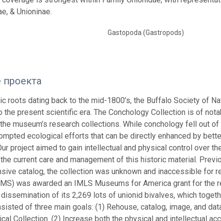
ae, & Unioninae.
Gastopoda (Gastropods)
 проекта
ric roots dating back to the mid-1800’s, the Buffalo Society of Na
o the present scientific era. The Conchology Collection is of nota
 the museum’s research collections. While conchology fell out of 
rompted ecological efforts that can be directly enhanced by bette
ur project aimed to gain intellectual and physical control over t
 the current care and management of this historic material. Previ
ive catalog, the collection was unknown and inaccessible for 
MS) was awarded an IMLS Museums for America grant for the reh
dissemination of its 2,269 lots of unionid bivalves, which toget
nsisted of three main goals: (1) Rehouse, catalog, image, and dat
al Collection. (2) Increase both the physical and intellectual ac