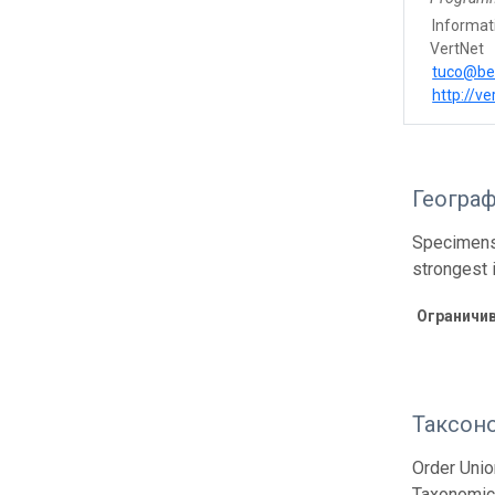
Informat
VertNet
tuco@be
http://ve
Геогра
Specimens 
strongest 
Ограничи
Таксон
Order Unio
Taxonomic 