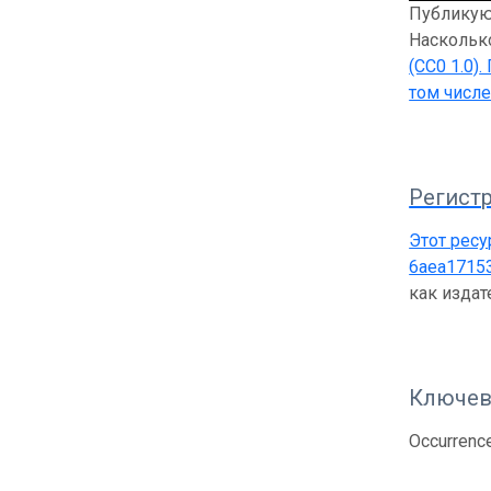
Публикующ
Насколько
(CC0 1.0)
.
том числе
Регистр
Этот ресу
6aea1715
как изда
Ключев
Occurrenc