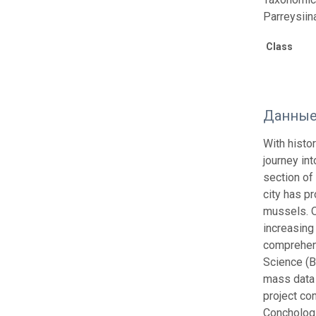
Parreysiin
Class
Данные
With histo
journey int
section of
city has p
mussels. O
increasing
comprehens
Science (B
mass data 
project co
Conchologic