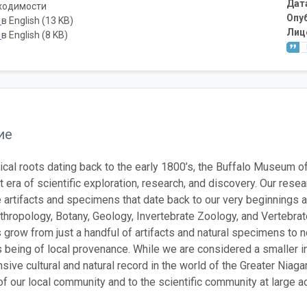
Дат
ходимости
Опу
ь
в English (13 KB)
Лиц
ь
в English (8 KB)
ие
rical roots dating back to the early 1800’s, the Buffalo Museum of
 era of scientific exploration, research, and discovery. Our resea
 artifacts and specimens that date back to our very beginnings an
thropology, Botany, Geology, Invertebrate Zoology, and Vertebra
s grow from just a handful of artifacts and natural specimens to 
being of local provenance. While we are considered a smaller inst
ive cultural and natural record in the world of the Greater Niagar
 our local community and to the scientific community at large a