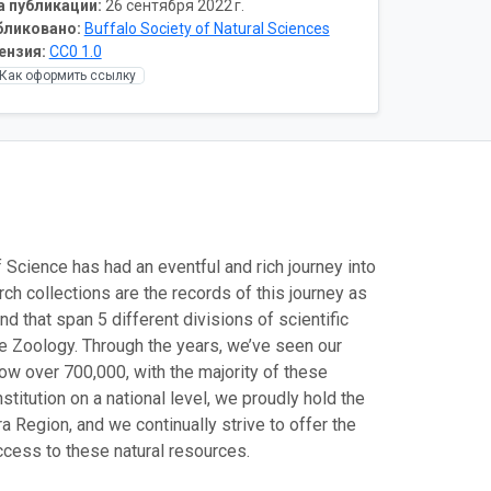
а публикации:
26 сентября 2022 г.
бликовано:
Buffalo Society of Natural Sciences
ензия:
CC0 1.0
Как оформить ссылку
 Science has had an eventful and rich journey into
rch collections are the records of this journey as
d that span 5 different divisions of scientific
te Zoology. Through the years, we’ve seen our
now over 700,000, with the majority of these
itution on a national level, we proudly hold the
a Region, and we continually strive to offer the
ccess to these natural resources.