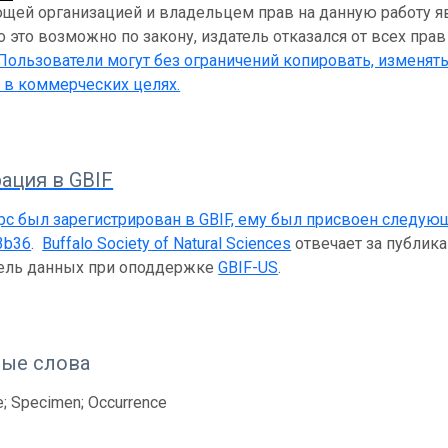
ей организацией и владельцем прав на данную работу являе
 это возможно по закону, издатель отказался от всех прав
 Пользователи могут без ограничений копировать, изменять
 в коммерческих целях.
ация в GBIF
рс был зарегистрирован в GBIF, ему был присвоен следую
3b36
.
Buffalo Society of Natural Sciences
отвечает за публика
тель данных при оподдержке
GBIF-US
.
ые слова
e; Specimen; Occurrence