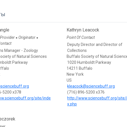
ты
angle
Kathryn Leacock
 Provider
Originator
Point Of Contact
●
●
Contact
Deputy Director and Director of
ons Manager - Zoology
Collections
ociety of Natural Sciences
Buffalo Society of Natural Scienc
mboldt Parkway
1020 Humboldt Parkway
ffalo
14211 Buffalo
k
New York
US
sciencebuff.org
kleacock@sciencebuff.org
6-5200 x378
(716) 896-5200 x376
ww.sciencebuff.org/site/inde
http://www.sciencebuff.org/site/
x.php
eczorek
mer