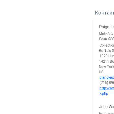
Контак
Paige L
Metadata
Point Of 
Collecti
Buffalo S
1020 Hu
14211 Bu
New Yor
US
plangle@
(716) 89
http://w
x.php
John Wi
Program