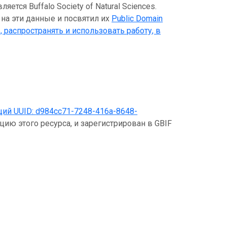
тся Buffalo Society of Natural Sciences.
 на эти данные и посвятил их
Public Domain
, распространять и использовать работу, в
щий UUID:
d984cc71-7248-416a-8648-
цию этого ресурса, и зарегистрирован в GBIF