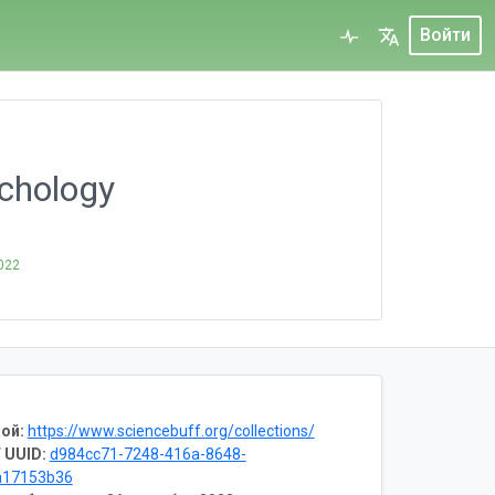
Войти
nchology
2022
ой:
https://www.sciencebuff.org/collections/
 UUID:
d984cc71-7248-416a-8648-
a17153b36