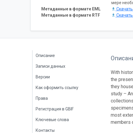
мере необ
Метаданные в формате EML
Скачат
Метаданные в формате RTF
Скачат
Описание
Описан
Записи данных
With histo
Версии
the present
they house
Как оформить ссылку
study – An
Права
collection
specimens 
Регистрация в GBIF
most extens
Ключевые слова
members of
Контакты