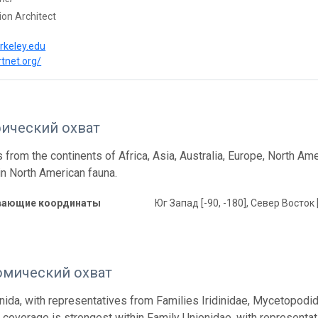
ion Architect
rkeley.edu
rtnet.org/
фический охват
from the continents of Africa, Asia, Australia, Europe, North Ame
in North American fauna.
вающие координаты
Юг Запад [-90, -180], Север Восток 
омический охват
nida, with representatives from Families Iridinidae, Mycetopodida
coverage is strongest within Family Unionidae, with representa