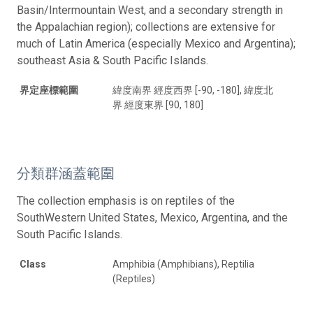
Basin/Intermountain West, and a secondary strength in
the Appalachian region); collections are extensive for
much of Latin America (especially Mexico and Argentina);
southeast Asia & South Pacific Islands.
界定座標範圍
緯度南界 經度西界 [-90, -180], 緯度北
界 經度東界 [90, 180]
分類群涵蓋範圍
The collection emphasis is on reptiles of the
SouthWestern United States, Mexico, Argentina, and the
South Pacific Islands.
Class
Amphibia (Amphibians), Reptilia
(Reptiles)