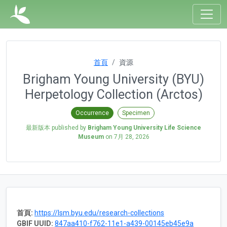
首頁
資源
Brigham Young University (BYU)
Herpetology Collection (Arctos)
Occurrence
Specimen
最新版本 published by
Brigham Young University Life Science
Museum
on
7月 28, 2026
首頁:
https://lsm.byu.edu/research-collections
GBIF UUID:
847aa410-f762-11e1-a439-00145eb45e9a