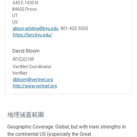
645 E 1430 N
84602 Provo
UT
US
alison.whiting@byu.edu
801-422-5050
https://lsm.byu.edu/
David Bloom
程式設計師
VertNet Coordinator
VertNet
dbloom@vertnet.org
http://www.vertnet.org
地理涵蓋範圍
Geographic Coverage: Global, but with main strengths in
the continental US (especially the Great