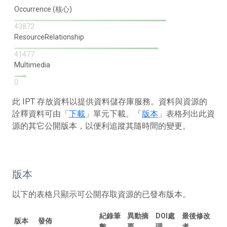
Occurrence (核心)
43872
ResourceRelationship
41477
Multimedia
0
此 IPT 存放資料以提供資料儲存庫服務。資料與資源的
詮釋資料可由「
下載
」單元下載。「
版本
」表格列出此資
源的其它公開版本，以便利追蹤其隨時間的變更。
版本
以下的表格只顯示可公開存取資源的已發布版本。
紀錄筆
異動摘
DOI處
最後修改
版本
發佈
數
要
理
者