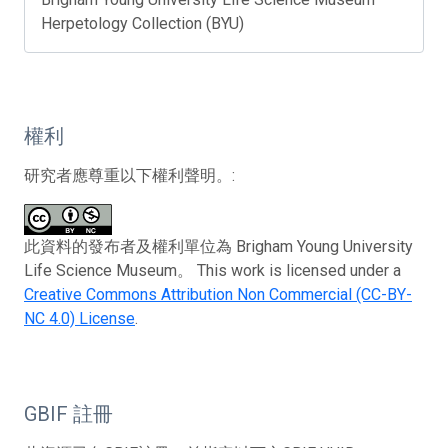
Herpetology Collection (BYU)
權利
研究者應尊重以下權利聲明。:
此資料的發布者及權利單位為 Brigham Young University
Life Science Museum。 This work is licensed under a
Creative Commons Attribution Non Commercial (CC-BY-
NC 4.0) License
.
GBIF 註冊