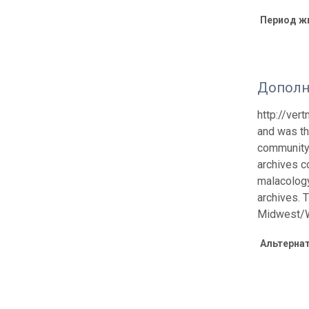
Период ж
Дополн
http://ver
and was th
community 
archives co
malacology
archives. 
Midwest/W
Альтерна