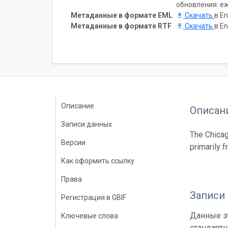
обновления: е
Метаданные в формате EML
Скачать
в En
Метаданные в формате RTF
Скачать
в En
Описание
Описан
Записи данных
The Chicag
Версии
primarily 
Как оформить ссылку
Права
Записи
Регистрация в GBIF
Данные эт
Ключевые слова
стандарт