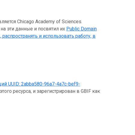
яется Chicago Academy of Sciences.
 на эти данные и посвятил их
Public Domain
, распространять и использовать работу, в
щий UUID:
2abba580-96a7-4a7c-bef9-
того ресурса, и зарегистрирован в GBIF как