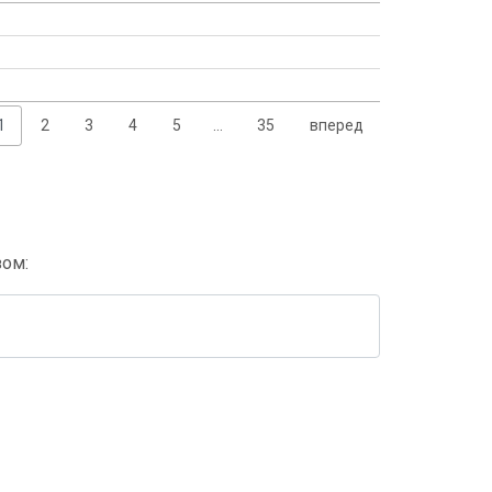
1
2
3
4
5
…
35
вперед
зом: