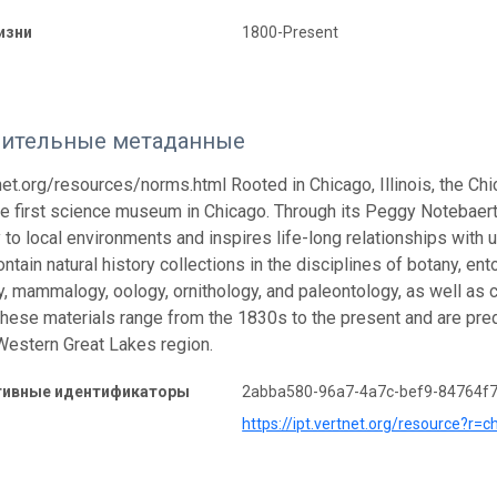
изни
1800-Present
ительные метаданные
tnet.org/resources/norms.html Rooted in Chicago, Illinois, the
e first science museum in Chicago. Through its Peggy Notebae
to local environments and inspires life-long relationships with
ntain natural history collections in the disciplines of botany, en
, mammalogy, oology, ornithology, and paleontology, as well as cul
These materials range from the 1830s to the present and are pre
estern Great Lakes region.
тивные идентификаторы
2abba580-96a7-4a7c-bef9-84764f
https://ipt.vertnet.org/resource?r=c