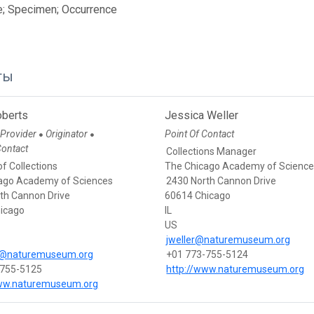
e; Specimen; Occurrence
ты
berts
Jessica Weller
 Provider
Originator
Point Of Contact
●
●
Contact
Collections Manager
of Collections
The Chicago Academy of Scienc
ago Academy of Sciences
2430 North Cannon Drive
th Cannon Drive
60614 Chicago
icago
IL
US
jweller@naturemuseum.org
s@naturemuseum.org
+01 773-755-5124
-755-5125
http://www.naturemuseum.org
www.naturemuseum.org