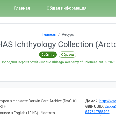
Главная
Общая информация
Главная
Ресурс
AS Ichthyology Collection (Arct
Событие
Образец
Последняя версия опубликовано
Chicago Academy of Sciences
авг. 6, 2026
урса в формате Darwin Core Archive (DwC-A)
Домой:
http://www.nature
RTF:
GBIF UUID:
2abba
84764f755408
аписи в English (19 KB) - Частота