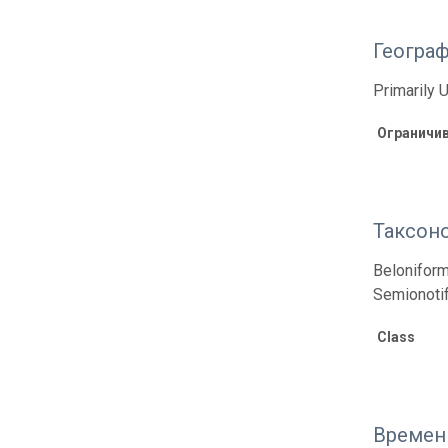
Геогра
Primarily 
Ограничи
Таксон
Beloniform
Semionotif
Class
Времен