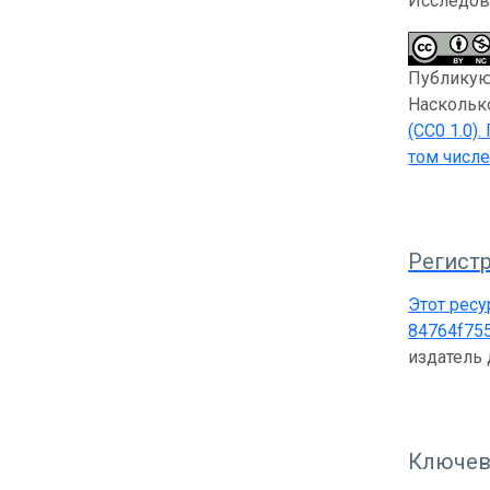
Исследов
Публикующ
Насколько
(CC0 1.0)
.
том числе
Регистр
Этот ресу
84764f75
издатель
Ключев