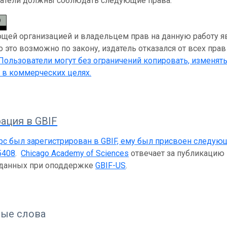
атели должны соблюдать следующие права:
ей организацией и владельцем прав на данную работу явл
 это возможно по закону, издатель отказался от всех прав
 Пользователи могут без ограничений копировать, изменять
 в коммерческих целях.
ация в GBIF
рс был зарегистрирован в GBIF, ему был присвоен следую
5408
.
Chicago Academy of Sciences
отвечает за публикацию э
 данных при оподдержке
GBIF-US
.
ые слова