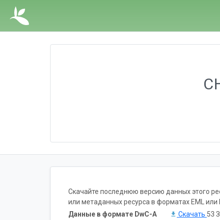
CH
Скачайте последнюю версию данных этого рес
или метаданных ресурса в форматах EML или 
Данные в формате DwC-A
Скачать
53 З