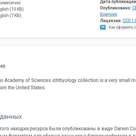
Дата публикации
жемесячно
Опубликовано:
C
glish (10 KB)
Sciences
glish (7 KB)
Лицензия:
CC0 1.
Как оформить 
ие
o Academy of Sciences ichthyology collection is a very small mi
from the United States.
 данных
ого находка ресурса были опубликованы в виде Darwin Cor
ным форматом для обмена данными о биоразнообразии в ви