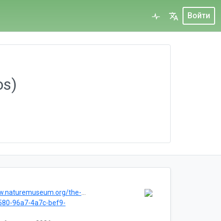
Войти
os)
museum.org/the-museum/collections/vertebrates
580-96a7-4a7c-bef9-