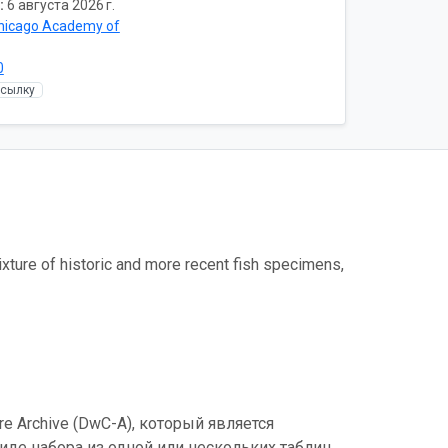
:
6 августа 2026 г.
hicago Academy of
0
ссылку
xture of historic and more recent fish specimens,
e Archive (DwC-A), который является
де набора из одной или нескольких таблиц.