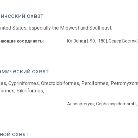
фический охват
United States, especially the Midwest and Southeast.
вающие координаты
Юг Запад [-90, -180], Север Восток 
омический охват
es, Cypriniformes, Orectolobiformes, Perciformes, Petromyzon
ormes, Siluriformes,
Actinopterygii, Cephalaspidomorphi
ной охват