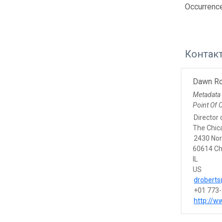
Occurrenc
Контак
Dawn Ro
Metadata
Point Of 
Director 
The Chic
2430 Nor
60614 Ch
IL
US
drobert
+01 773
http://