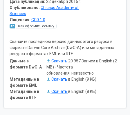
Дата публикации:
22 декабря 2016 г.
Опубликовано:
Chicago Academy of
Sciences
Лицензия:
CC0 1.0
Как оформить ссылку
Скачайте последнюю версию данных этого ресурса в
формате Darwin Core Archive (DwC-A) или метаданных
ресурса в форматах EML или RTF:
Данные в
Скачать
20 957 Записи в English (2
формате DwC-A
MB) - Частота
обновления: неизвестно
Метаданные в
Скачать
в English (9 KB)
формате EML
Метаданные в
Скачать
в English (8 KB)
формате RTF