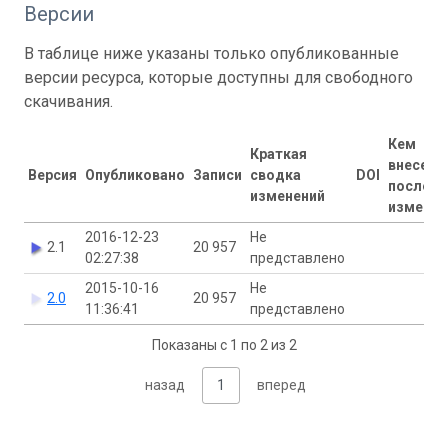
Версии
В таблице ниже указаны только опубликованные
версии ресурса, которые доступны для свободного
скачивания.
Кем
Краткая
внесены
Версия
Опубликовано
Записи
сводка
DOI
последн
изменений
изменен
2016-12-23
Не
2.1
20 957
02:27:38
представлено
2015-10-16
Не
2.0
20 957
11:36:41
представлено
Показаны с 1 по 2 из 2
назад
1
вперед