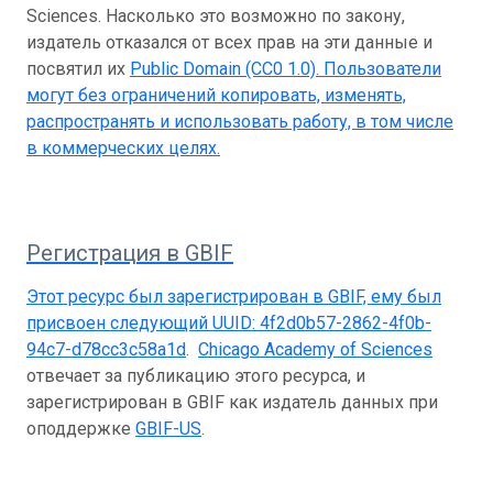
Sciences. Насколько это возможно по закону,
издатель отказался от всех прав на эти данные и
посвятил их
Public Domain (CC0 1.0)
. Пользователи
могут без ограничений копировать, изменять,
распространять и использовать работу, в том числе
в коммерческих целях.
Регистрация в GBIF
Этот ресурс был зарегистрирован в GBIF, ему был
присвоен следующий UUID:
4f2d0b57-2862-4f0b-
94c7-d78cc3c58a1d
.
Chicago Academy of Sciences
отвечает за публикацию этого ресурса, и
зарегистрирован в GBIF как издатель данных при
оподдержке
GBIF-US
.