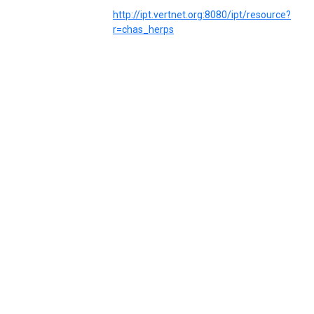
http://ipt.vertnet.org:8080/ipt/resource?
r=chas_herps