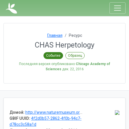
Главная
Ресурс
CHAS Herpetology
Событие
Образец
Последняя версия опубликовано
Chicago Academy of
Sciences
дек. 22, 2016
Домой:
http://www.naturemuseum.org/the-museum/collections/vertebrates
GBIF UUID:
4f2d0b57-2862-4f0b-94c7-
d78cc3c58a1d