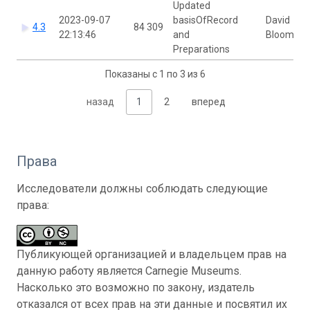
Updated
2023-09-07
basisOfRecord
David
4.3
84 309
22:13:46
and
Bloom
Preparations
Показаны с 1 по 3 из 6
назад
1
2
вперед
Права
Исследователи должны соблюдать следующие
права:
Публикующей организацией и владельцем прав на
данную работу является Carnegie Museums.
Насколько это возможно по закону, издатель
отказался от всех прав на эти данные и посвятил их