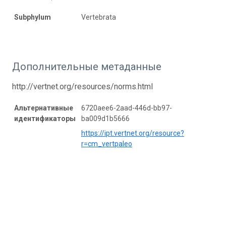
Subphylum
Vertebrata
Дополнительные метаданные
http://vertnet.org/resources/norms.html
Альтернативные
6720aee6-2aad-446d-bb97-
идентификаторы
ba009d1b5666
https://ipt.vertnet.org/resource?
r=cm_vertpaleo