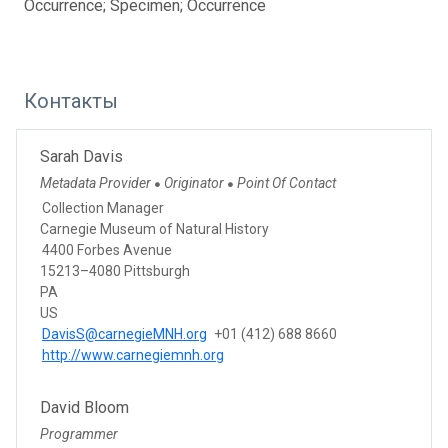
Occurrence; Specimen; Occurrence
Контакты
Sarah Davis
Metadata Provider
Originator
Point Of Contact
●
●
Collection Manager
Carnegie Museum of Natural History
4400 Forbes Avenue
15213–4080 Pittsburgh
PA
US
DavisS@carnegieMNH.org
+01 (412) 688 8660
http://www.carnegiemnh.org
David Bloom
Programmer