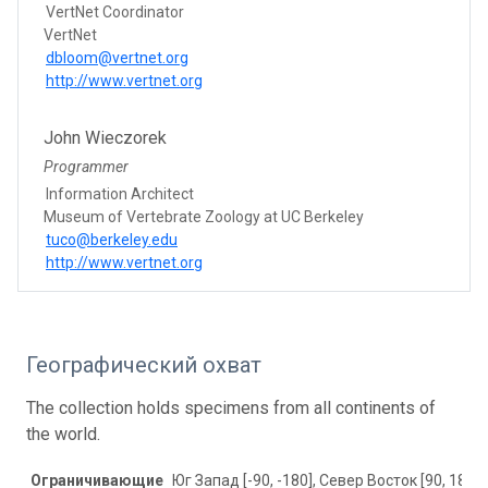
VertNet Coordinator
VertNet
dbloom@vertnet.org
http://www.vertnet.org
John Wieczorek
Programmer
Information Architect
Museum of Vertebrate Zoology at UC Berkeley​
tuco@berkeley.edu
http://www.vertnet.org
Географический охват
The collection holds specimens from all continents of
the world.
Ограничивающие
Юг Запад [-90, -180], Север Восток [90, 180]