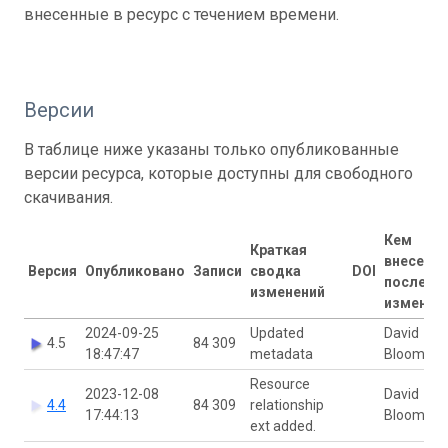
внесенные в ресурс с течением времени.
Версии
В таблице ниже указаны только опубликованные
версии ресурса, которые доступны для свободного
скачивания.
Кем
Краткая
внесены
Версия
Опубликовано
Записи
сводка
DOI
последн
изменений
изменен
2024-09-25
Updated
David
4.5
84 309
18:47:47
metadata
Bloom
Resource
2023-12-08
David
4.4
84 309
relationship
17:44:13
Bloom
ext added.