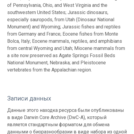
of Pennsylvania, Ohio, and West Virginia and the
southwestern United States; Jurassic dinosaurs,
especially sauropods, from Utah (Dinosaur National
Monument) and Wyoming; Jurassic fishes and reptiles
from Germany and France; Eocene fishes from Monte
Bolca, Italy; Eocene mammals, reptiles, and amphibians
from central Wyoming and Utah; Miocene mammals from
a site now preserved as Agate Springs Fossil Beds
National Monument, Nebraska; and Pleistocene
vertebrates from the Appalachian region.
Записи данных
Данные этого находка ресурса были опубликованы
в виде Darwin Core Archive (DwC-A), который
является стандартным форматом для обмена
данными о биоразнообразии в виде набора из одной