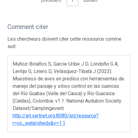
précédent
1
suivant
Comment citer
Les chercheurs doivent citer cette ressource comme
suit:
Muñoz-Bolaños S, García-Uribe J D, Londoño G A,
Lentijo G, Linero D, Velásquez-Tibatá J (2023):
Muestreos de aves en predios con herramientas de
manejo del paisaje y sitios control en las cuencas
del Río Guabas (Valle del Cauca) y Río Guacaica
(Caldas), Colombia. v1.1. National Audubon Society.
Dataset/Samplingevent.
http://ipt.vertnet.org:8080/ipt/resource?
r=co_watersheds&v=1.1