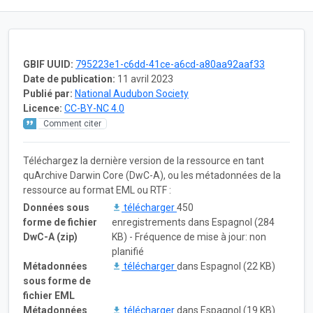
GBIF UUID:
795223e1-c6dd-41ce-a6cd-a80aa92aaf33
Date de publication:
11 avril 2023
Publié par:
National Audubon Society
Licence:
CC-BY-NC 4.0
Comment citer
Téléchargez la dernière version de la ressource en tant
quArchive Darwin Core (DwC-A), ou les métadonnées de la
ressource au format EML ou RTF :
Données sous
télécharger
450
forme de fichier
enregistrements dans Espagnol (284
DwC-A (zip)
KB) - Fréquence de mise à jour: non
planifié
Métadonnées
télécharger
dans Espagnol (22 KB)
sous forme de
fichier EML
Métadonnées
télécharger
dans Espagnol (19 KB)