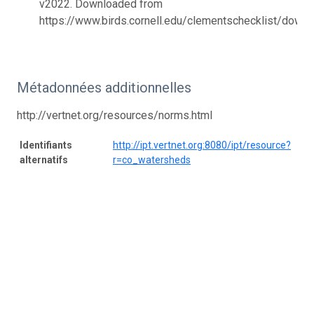
v2022. Downloaded from
https://www.birds.cornell.edu/clementschecklist/downl
Métadonnées additionnelles
http://vertnet.org/resources/norms.html
Identifiants
http://ipt.vertnet.org:8080/ipt/resource?
alternatifs
r=co_watersheds