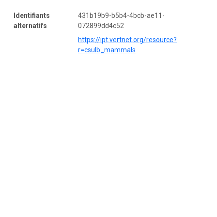
Identifiants
431b19b9-b5b4-4bcb-ae11-
alternatifs
072899dd4c52
https://ipt.vertnet.org/resource?
r=csulb_mammals