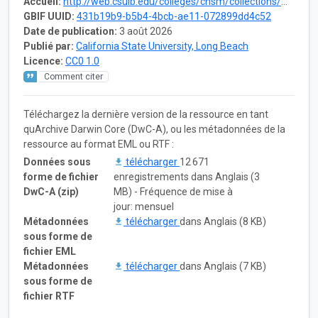
Accueil:
http://web.csulb.edu/colleges/cnsm/collections/mammals/
GBIF UUID:
431b19b9-b5b4-4bcb-ae11-072899dd4c52
Date de publication:
3 août 2026
Publié par:
California State University, Long Beach
Licence:
CC0 1.0
Comment citer
Téléchargez la dernière version de la ressource en tant
quArchive Darwin Core (DwC-A), ou les métadonnées de la
ressource au format EML ou RTF :
Données sous
télécharger
12 671
forme de fichier
enregistrements dans Anglais (3
DwC-A (zip)
MB) - Fréquence de mise à
jour: mensuel
Métadonnées
télécharger
dans Anglais (8 KB)
sous forme de
fichier EML
Métadonnées
télécharger
dans Anglais (7 KB)
sous forme de
fichier RTF