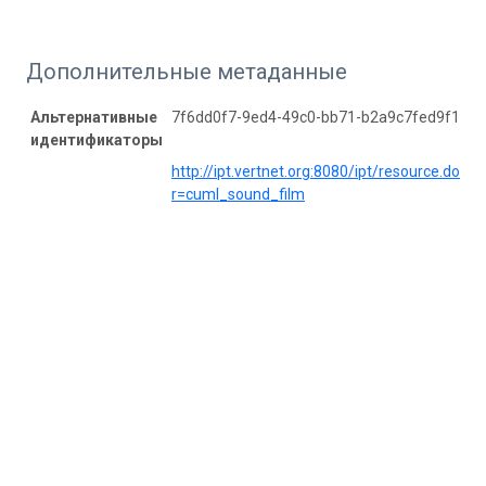
Дополнительные метаданные
Альтернативные
7f6dd0f7-9ed4-49c0-bb71-b2a9c7fed9f1
идентификаторы
http://ipt.vertnet.org:8080/ipt/resource.do?
r=cuml_sound_film