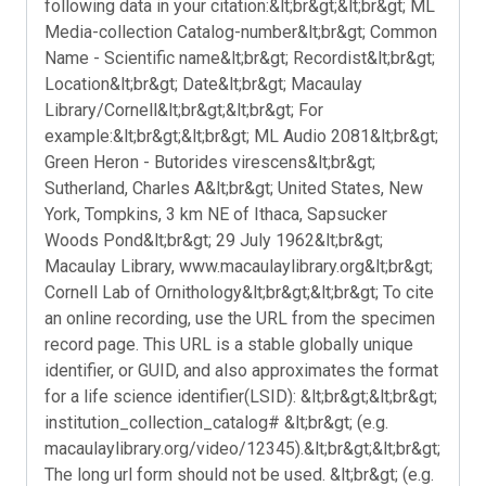
following data in your citation:&lt;br&gt;&lt;br&gt; ML
Media-collection Catalog-number&lt;br&gt; Common
Name - Scientific name&lt;br&gt; Recordist&lt;br&gt;
Location&lt;br&gt; Date&lt;br&gt; Macaulay
Library/Cornell&lt;br&gt;&lt;br&gt; For
example:&lt;br&gt;&lt;br&gt; ML Audio 2081&lt;br&gt;
Green Heron - Butorides virescens&lt;br&gt;
Sutherland, Charles A&lt;br&gt; United States, New
York, Tompkins, 3 km NE of Ithaca, Sapsucker
Woods Pond&lt;br&gt; 29 July 1962&lt;br&gt;
Macaulay Library, www.macaulaylibrary.org&lt;br&gt;
Cornell Lab of Ornithology&lt;br&gt;&lt;br&gt; To cite
an online recording, use the URL from the specimen
record page. This URL is a stable globally unique
identifier, or GUID, and also approximates the format
for a life science identifier(LSID): &lt;br&gt;&lt;br&gt;
institution_collection_catalog# &lt;br&gt; (e.g.
macaulaylibrary.org/video/12345).&lt;br&gt;&lt;br&gt;
The long url form should not be used. &lt;br&gt; (e.g.