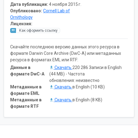
Дата публикации:
4 ноября 2015 г.
Опубликовано:
Cornell Lab of
Ornithology
Лицензия:
Как оформить ссылку
Скачайте последнюю версию данных этого ресурса в
формате Darwin Core Archive (DwC-A) или метаданных
ресурса в форматах EML или RTF:
Данные в
Скачать
220 286 Записи в English
формате DwC-A
(44 MB) - Частота
обновления: неизвестно
Метаданные в
Скачать
в English (10 KB)
формате EML
Метаданные в
Скачать
в English (8 KB)
формате RTF