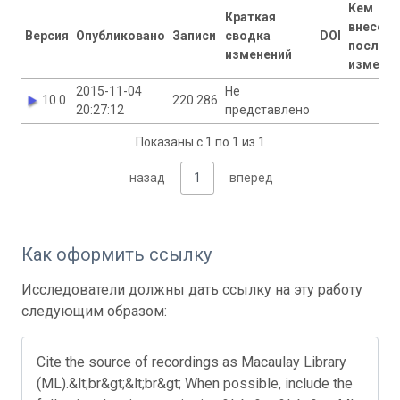
Кем
Краткая
внесен
Версия
Опубликовано
Записи
сводка
DOI
послед
изменений
измене
2015-11-04
Не
10.0
220 286
20:27:12
представлено
Показаны с 1 по 1 из 1
назад
1
вперед
Как оформить ссылку
Исследователи должны дать ссылку на эту работу
следующим образом:
Cite the source of recordings as Macaulay Library
(ML).&lt;br&gt;&lt;br&gt; When possible, include the