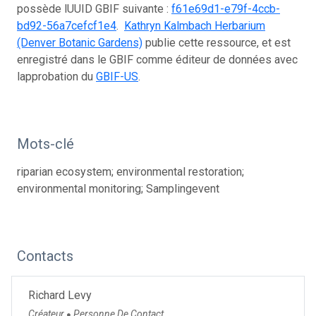
possède lUUID GBIF suivante :
f61e69d1-e79f-4ccb-
bd92-56a7cefcf1e4
.
Kathryn Kalmbach Herbarium
(Denver Botanic Gardens)
publie cette ressource, et est
enregistré dans le GBIF comme éditeur de données avec
lapprobation du
GBIF-US
.
Mots-clé
riparian ecosystem; environmental restoration;
environmental monitoring; Samplingevent
Contacts
Richard Levy
Créateur
Personne De Contact
●