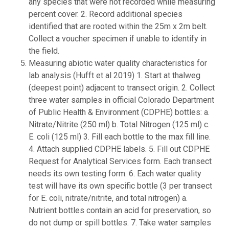
any species that were not recorded while measuring
percent cover. 2. Record additional species
identified that are rooted within the 25m x 2m belt.
Collect a voucher specimen if unable to identify in
the field.
Measuring abiotic water quality characteristics for
lab analysis (Hufft et al 2019) 1. Start at thalweg
(deepest point) adjacent to transect origin. 2. Collect
three water samples in official Colorado Department
of Public Health & Environment (CDPHE) bottles: a.
Nitrate/Nitrite (250 ml) b. Total Nitrogen (125 ml) c.
E. coli (125 ml) 3. Fill each bottle to the max fill line.
4. Attach supplied CDPHE labels. 5. Fill out CDPHE
Request for Analytical Services form. Each transect
needs its own testing form. 6. Each water quality
test will have its own specific bottle (3 per transect
for E. coli, nitrate/nitrite, and total nitrogen) a.
Nutrient bottles contain an acid for preservation, so
do not dump or spill bottles. 7. Take water samples