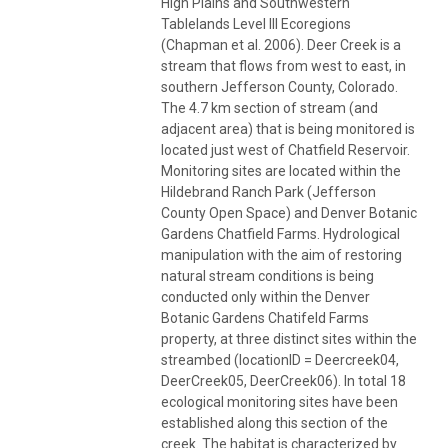
High Plains and Southwestern
Tablelands Level III Ecoregions
(Chapman et al. 2006). Deer Creek is a
stream that flows from west to east, in
southern Jefferson County, Colorado.
The 4.7 km section of stream (and
adjacent area) that is being monitored is
located just west of Chatfield Reservoir.
Monitoring sites are located within the
Hildebrand Ranch Park (Jefferson
County Open Space) and Denver Botanic
Gardens Chatfield Farms. Hydrological
manipulation with the aim of restoring
natural stream conditions is being
conducted only within the Denver
Botanic Gardens Chatifeld Farms
property, at three distinct sites within the
streambed (locationID = Deercreek04,
DeerCreek05, DeerCreek06). In total 18
ecological monitoring sites have been
established along this section of the
creek. The habitat is characterized by