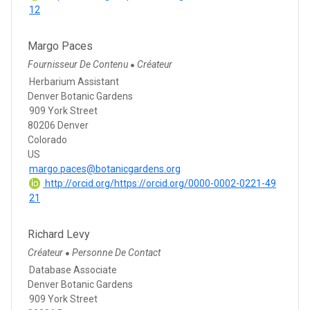
12
Margo Paces
Fournisseur De Contenu
Créateur
●
Herbarium Assistant
Denver Botanic Gardens
909 York Street
80206 Denver
Colorado
US
margo.paces@botanicgardens.org
http://orcid.org/https://orcid.org/0000-0002-0221-49
21
Richard Levy
Créateur
Personne De Contact
●
Database Associate
Denver Botanic Gardens
909 York Street