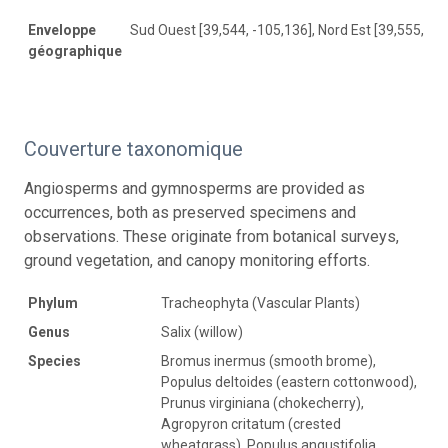
Enveloppe
Sud Ouest [39,544, -105,136], Nord Est [39,555, -1
géographique
Couverture taxonomique
Angiosperms and gymnosperms are provided as
occurrences, both as preserved specimens and
observations. These originate from botanical surveys,
ground vegetation, and canopy monitoring efforts.
Phylum
Tracheophyta (Vascular Plants)
Genus
Salix (willow)
Species
Bromus inermus (smooth brome),
Populus deltoides (eastern cottonwood),
Prunus virginiana (chokecherry),
Agropyron critatum (crested
wheatgrass), Populus angustifolia