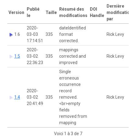
Dernière
Publié
Résumé des
DOI
Version
Taille
modification
le
modifications
Handle
par
2020-
dateIdentified
1.6
03-03
335
format
Rick Levy
17:14:51
corrected.
2020-
mappings
1.5
03-02
335
corrected and
Rick Levy
22:36:23
improved
Single
erroneous
occurrence
2020-
record
1.4
03-02
335
removed.
Rick Levy
20:41:49
<br>empty
fields
removed from
mapping
Voici 1 à 3 de 7