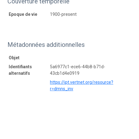
Couverture temporelle
Epoque de vie
1900-present
Métadonnées additionnelles
Objet
Identifiants
5a6977c1-ece6-44b8-b71d-
alternatifs
43cb1d4e0919
https://ipt.vertnet.org/resource?
r=dmns_inv