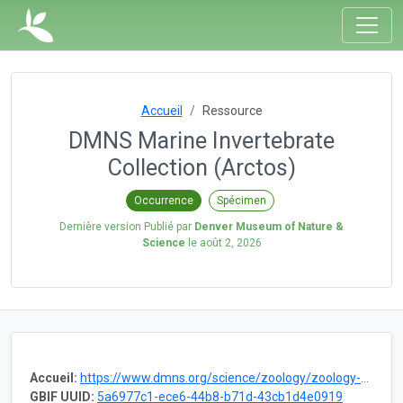
Accueil
Ressource
DMNS Marine Invertebrate
Collection (Arctos)
Occurrence
Spécimen
Dernière version Publié par
Denver Museum of Nature &
Science
le
août 2, 2026
Accueil:
https://www.dmns.org/science/zoology/zoology-collections/marine-invertebrates/
GBIF UUID:
5a6977c1-ece6-44b8-b71d-43cb1d4e0919