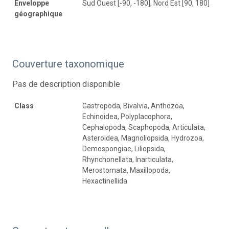
Enveloppe
Sud Ouest [-90, -180], Nord Est [90, 180]
géographique
Couverture taxonomique
Pas de description disponible
Class
Gastropoda, Bivalvia, Anthozoa,
Echinoidea, Polyplacophora,
Cephalopoda, Scaphopoda, Articulata,
Asteroidea, Magnoliopsida, Hydrozoa,
Demospongiae, Liliopsida,
Rhynchonellata, Inarticulata,
Merostomata, Maxillopoda,
Hexactinellida