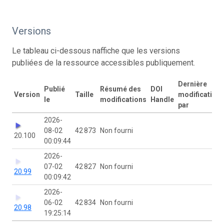
Versions
Le tableau ci-dessous naffiche que les versions
publiées de la ressource accessibles publiquement.
Dernière
Publié
Résumé des
DOI
Version
Taille
modification
le
modifications
Handle
par
2026-
08-02
42 873
Non fourni
20.100
00:09:44
2026-
07-02
42 827
Non fourni
20.99
00:09:42
2026-
06-02
42 834
Non fourni
20.98
19:25:14