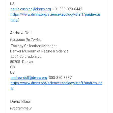
US
paula.cushing@dmns.org
+01 303-370-6442
https://www.dmns.org/science/zoology/staff/paula-cus
hing/
Andrew Doll
Personne De Contact
Zoology Collections Manager
Denver Museum of Nature & Science
2001 Colorado Blvd.
80205- Denver
CO
US
andrew.doll@dmns.org
303-370-8387
https://www.dmns.org/science/zoology/staff/andrew-do
ll/
David Bloom
Programmeur