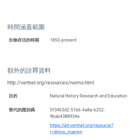
時間涵蓋範圍
生物存活的時期
1850-present
額外的詮釋資料
http://vertnet.org/resources/norms.html
目的
Natural History Research and Education
替代的識別碼
5f3463d2-51b6-4a8a-b252-
9bab4388934e
https://ipt.vertnet.org/resource?
r=dmns_mamm