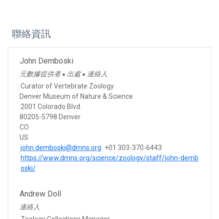
聯絡資訊
John Demboski
元數據提供者
出處
連絡人
●
●
Curator of Vertebrate Zoology
Denver Museum of Nature & Science
2001 Colorado Blvd.
80205-5798 Denver
CO
US
john.demboski@dmns.org
+01 303-370-6443
https://www.dmns.org/science/zoology/staff/john-demb
oski/
Andrew Doll
連絡人
Zoology Collections Manager