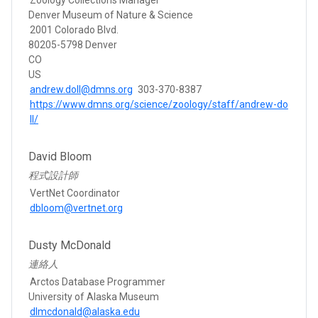
Denver Museum of Nature & Science
2001 Colorado Blvd.
80205-5798 Denver
CO
US
andrew.doll@dmns.org
303-370-8387
https://www.dmns.org/science/zoology/staff/andrew-do
ll/
David Bloom
程式設計師
VertNet Coordinator
dbloom@vertnet.org
Dusty McDonald
連絡人
Arctos Database Programmer
University of Alaska Museum
dlmcdonald@alaska.edu