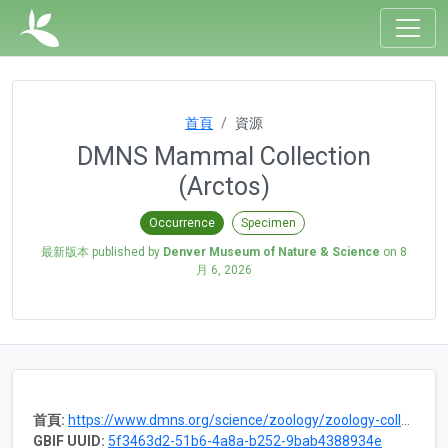
首頁
資源
DMNS Mammal Collection
(Arctos)
Occurrence
Specimen
最新版本 published by
Denver Museum of Nature & Science
on
8
月 6, 2026
首頁:
https://www.dmns.org/science/zoology/zoology-collections/mammals/
GBIF UUID:
5f3463d2-51b6-4a8a-b252-9bab4388934e