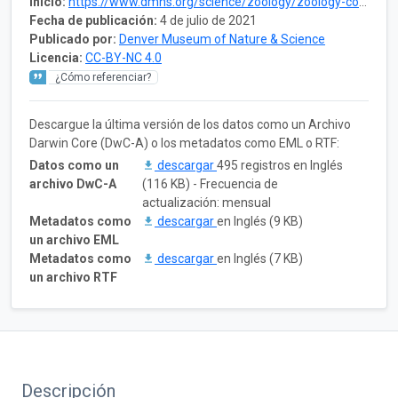
Inicio:
https://www.dmns.org/science/zoology/zoology-collections/parasites/
Fecha de publicación:
4 de julio de 2021
Publicado por:
Denver Museum of Nature & Science
Licencia:
CC-BY-NC 4.0
¿Cómo referenciar?
Descargue la última versión de los datos como un Archivo
Darwin Core (DwC-A) o los metadatos como EML o RTF:
Datos como un
descargar
495 registros en Inglés
archivo DwC-A
(116 KB) - Frecuencia de
actualización: mensual
Metadatos como
descargar
en Inglés (9 KB)
un archivo EML
Metadatos como
descargar
en Inglés (7 KB)
un archivo RTF
Descripción