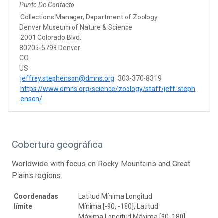
Punto De Contacto
Collections Manager, Department of Zoology
Denver Museum of Nature & Science
2001 Colorado Blvd.
80205-5798 Denver
CO
US
jeffrey.stephenson@dmns.org
303-370-8319
https://www.dmns.org/science/zoology/staff/jeff-steph
enson/
Cobertura geográfica
Worldwide with focus on Rocky Mountains and Great
Plains regions.
Coordenadas
Latitud Mínima Longitud
límite
Mínima [-90, -180], Latitud
Máxima Longitud Máxima [90, 180]