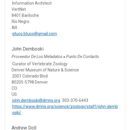
Information Architect
VertNet
8401 Bariloche
Río Negro
AR
gtuco.btuco@gmail.com
John Demboski
Proveedor De Los Metadatos
Punto De Contacto
●
Curator of Vertebrate Zoology
Denver Museum of Nature & Science
2001 Colorado Blvd.
80205-5798 Denver
CO
US
john.demboski@dmns.org
303-370-6443
https://www.dmns.org/science/zoology/staff/john-demb
oski/
Andrew Doll