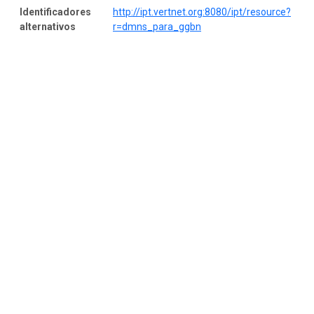
Identificadores
http://ipt.vertnet.org:8080/ipt/resource?
alternativos
r=dmns_para_ggbn