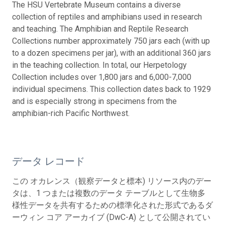
The HSU Vertebrate Museum contains a diverse
collection of reptiles and amphibians used in research
and teaching. The Amphibian and Reptile Research
Collections number approximately 750 jars each (with up
to a dozen specimens per jar), with an additional 360 jars
in the teaching collection. In total, our Herpetology
Collection includes over 1,800 jars and 6,000-7,000
individual specimens. This collection dates back to 1929
and is especially strong in specimens from the
amphibian-rich Pacific Northwest.
データ レコード
この オカレンス（観察データと標本) リソース内のデー
タは、1 つまたは複数のデータ テーブルとして生物多
様性データを共有するための標準化された形式であるダ
ーウィン コア アーカイブ (DwC-A) として公開されてい