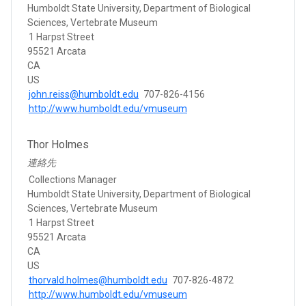
Humboldt State University, Department of Biological
Sciences, Vertebrate Museum
1 Harpst Street
95521 Arcata
CA
US
john.reiss@humboldt.edu
707-826-4156
http://www.humboldt.edu/vmuseum
Thor Holmes
連絡先
Collections Manager
Humboldt State University, Department of Biological
Sciences, Vertebrate Museum
1 Harpst Street
95521 Arcata
CA
US
thorvald.holmes@humboldt.edu
707-826-4872
http://www.humboldt.edu/vmuseum