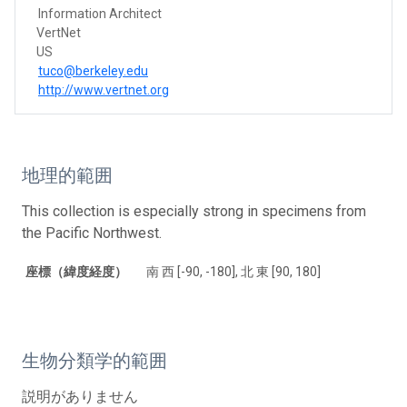
Information Architect
VertNet
US
tuco@berkeley.edu
http://www.vertnet.org
地理的範囲
This collection is especially strong in specimens from
the Pacific Northwest.
座標（緯度経度）
南 西 [-90, -180], 北 東 [90, 180]
生物分類学的範囲
説明がありません