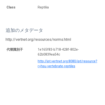
Class
Reptilia
追加のメタデータ
http://vertnet.org/resources/norms.html
代替識別子
1e165f83-b718-428f-802e-
62b0839ea54c
http://ipt.vertnet.org:8080/ipt/resource?
r=hsu-vertebrate-reptiles