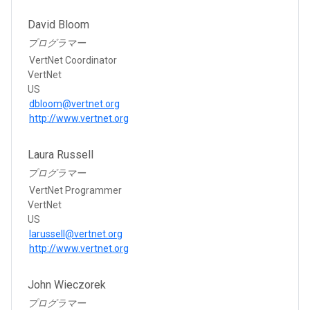
David Bloom
プログラマー
VertNet Coordinator
VertNet
US
dbloom@vertnet.org
http://www.vertnet.org
Laura Russell
プログラマー
VertNet Programmer
VertNet
US
larussell@vertnet.org
http://www.vertnet.org
John Wieczorek
プログラマー