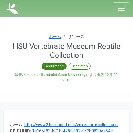
ホーム
リソース
HSU Vertebrate Museum Reptile
Collection
Occurrence
Specimen
最新バージョン
Humboldt State University
により出版
12月 22,
2016
ホーム:
http://www2.humboldt.edu/vmuseum/collections.html
GBIF UUID:
1e165f83-b718-428f-802e-62b0839ea54c