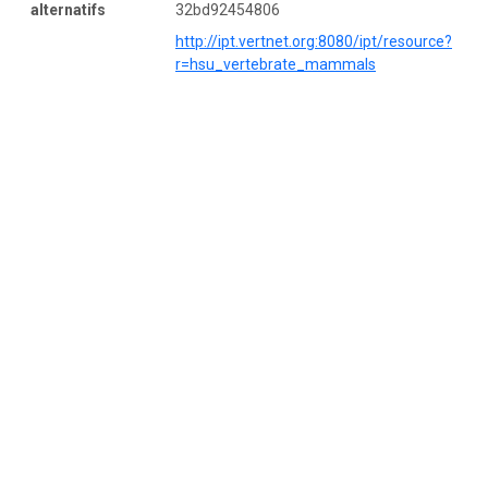
alternatifs
32bd92454806
http://ipt.vertnet.org:8080/ipt/resource?
r=hsu_vertebrate_mammals