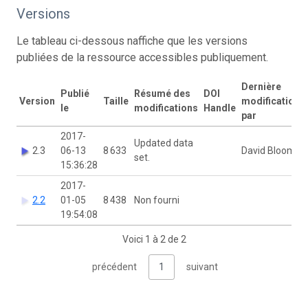
Versions
Le tableau ci-dessous naffiche que les versions
publiées de la ressource accessibles publiquement.
Dernière
Publié
Résumé des
DOI
Version
Taille
modification
le
modifications
Handle
par
2017-
Updated data
2.3
06-13
8 633
David Bloom
set.
15:36:28
2017-
2.2
01-05
8 438
Non fourni
19:54:08
Voici 1 à 2 de 2
précédent
1
suivant