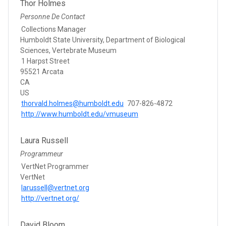
Thor Holmes
Personne De Contact
Collections Manager
Humboldt State University, Department of Biological
Sciences, Vertebrate Museum
1 Harpst Street
95521 Arcata
CA
US
thorvald.holmes@humboldt.edu
707-826-4872
http://www.humboldt.edu/vmuseum
Laura Russell
Programmeur
VertNet Programmer
VertNet
larussell@vertnet.org
http://vertnet.org/
David Bloom