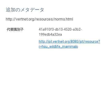
追加のメタデータ
http://vertnet.org/resources/norms.html
代替識別子
41a910f3-db13-4520-a3b2-
199edb4a32ea
http://ipt.vertnet.org:8080/ipt/resource?
r=hsu_wildlife_mammals