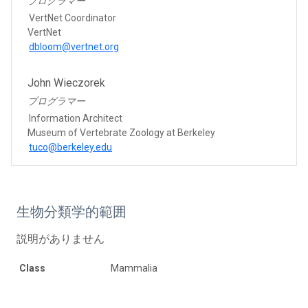
プログラマー
VertNet Coordinator
VertNet
dbloom@vertnet.org
John Wieczorek
プログラマー
Information Architect
Museum of Vertebrate Zoology at Berkeley
tuco@berkeley.edu
生物分類学的範囲
説明がありません
Class
Mammalia