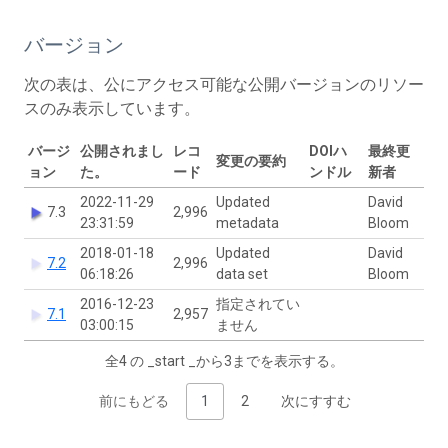
バージョン
次の表は、公にアクセス可能な公開バージョンのリソー
スのみ表示しています。
バージ
公開されまし
レコ
DOIハ
最終更
変更の要約
ョン
た。
ード
ンドル
新者
2022-11-29
Updated
David
7.3
2,996
23:31:59
metadata
Bloom
2018-01-18
Updated
David
7.2
2,996
06:18:26
data set
Bloom
2016-12-23
指定されてい
7.1
2,957
03:00:15
ません
全4 の _start _から3までを表示する。
前にもどる
1
2
次にすすむ