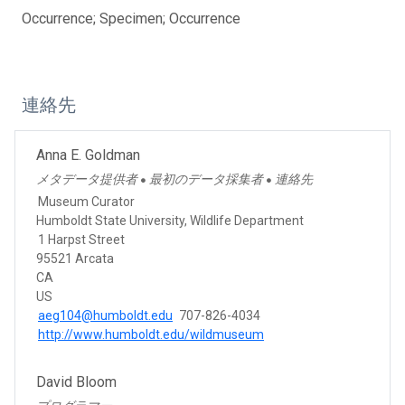
Occurrence; Specimen; Occurrence
連絡先
Anna E. Goldman
メタデータ提供者
最初のデータ採集者
連絡先
●
●
Museum Curator
Humboldt State University, Wildlife Department
1 Harpst Street
95521 Arcata
CA
US
aeg104@humboldt.edu
707-826-4034
http://www.humboldt.edu/wildmuseum
David Bloom