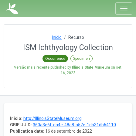
Início
Recurso
ISM Ichthyology Collection
Occurrence
Specimen
Versão mais recente published by
Illinois State Museum
on
set.
16, 2022
Início:
http://IllinoisStateMuseum.org
GBIF UUID:
360a3e6f-da4e-48a8-a57e-1db31db64110
Publication date:
16 de setembro de 2022