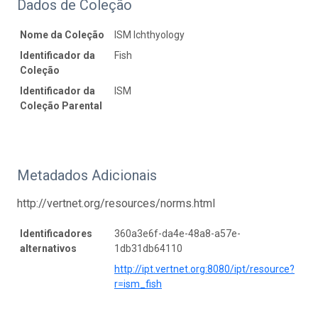
Dados de Coleção
Nome da Coleção
ISM Ichthyology
Identificador da
Fish
Coleção
Identificador da
ISM
Coleção Parental
Metadados Adicionais
http://vertnet.org/resources/norms.html
Identificadores
360a3e6f-da4e-48a8-a57e-
alternativos
1db31db64110
http://ipt.vertnet.org:8080/ipt/resource?
r=ism_fish