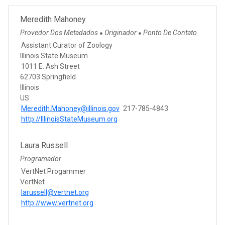
Meredith Mahoney
Provedor Dos Metadados
Originador
Ponto De Contato
●
●
Assistant Curator of Zoology
Illinois State Museum
1011 E. Ash Street
62703 Springfield
Illinois
US
Meredith.Mahoney@illinois.gov
217-785-4843
http://IllinoisStateMuseum.org
Laura Russell
Programador
VertNet Progammer
VertNet
larussell@vertnet.org
http://www.vertnet.org