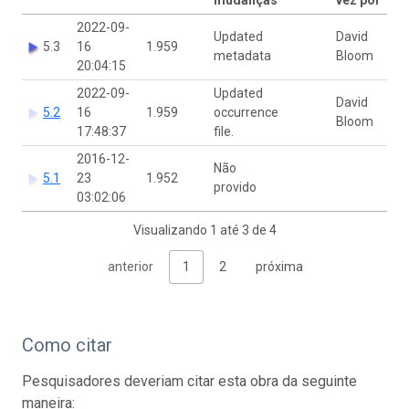
2022-09-
Updated
David
5.3
16
1.959
metadata
Bloom
20:04:15
2022-09-
Updated
David
5.2
16
1.959
occurrence
Bloom
17:48:37
file.
2016-12-
Não
5.1
23
1.952
provido
03:02:06
Visualizando 1 até 3 de 4
anterior
1
2
próxima
Como citar
Pesquisadores deveriam citar esta obra da seguinte
maneira: