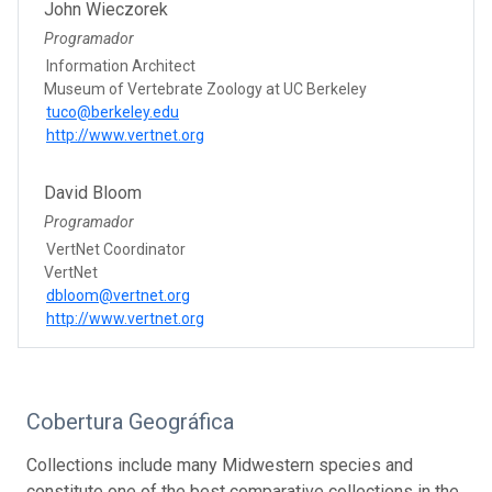
John Wieczorek
Programador
Information Architect
Museum of Vertebrate Zoology at UC Berkeley
tuco@berkeley.edu
http://www.vertnet.org
David Bloom
Programador
VertNet Coordinator
VertNet
dbloom@vertnet.org
http://www.vertnet.org
Cobertura Geográfica
Collections include many Midwestern species and
constitute one of the best comparative collections in the