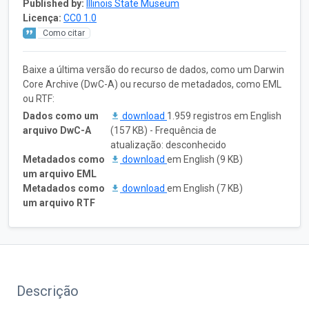
Published by:
Illinois State Museum
Licença:
CC0 1.0
Como citar
Baixe a última versão do recurso de dados, como um Darwin
Core Archive (DwC-A) ou recurso de metadados, como EML
ou RTF:
Dados como um
download
1.959 registros em English
arquivo DwC-A
(157 KB) - Frequência de
atualização: desconhecido
Metadados como
download
em English (9 KB)
um arquivo EML
Metadados como
download
em English (7 KB)
um arquivo RTF
Descrição