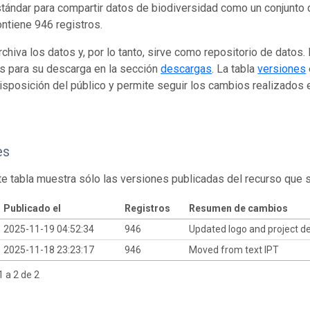
tándar para compartir datos de biodiversidad como un conjunto 
ontiene 946 registros.
rchiva los datos y, por lo tanto, sirve como repositorio de datos
s para su descarga en la sección
descargas
. La tabla
versiones
isposición del público y permite seguir los cambios realizados en
es
te tabla muestra sólo las versiones publicadas del recurso que 
Publicado el
Registros
Resumen de cambios
2025-11-19 04:52:34
946
Updated logo and project de
2025-11-18 23:23:17
946
Moved from text IPT
 a 2 de 2