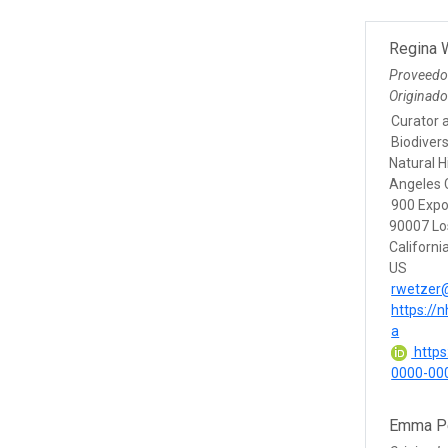
Regina 
Proveedo
Originad
Curator 
Biodivers
Natural 
Angeles 
900 Expo
90007 Lo
Californi
US
rwetzer
https://
a
https:
0000-00
Emma P