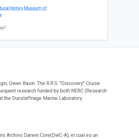
tural History Museum of
y
ar?
in, Owen Basin. The R.R.S. "Discovery" Cruise
bsequent research funded by both NERC (Research
t the Dunstaffnage Marine Laboratory.
mo Archivo Darwin Core(DwC-A), el cual es un