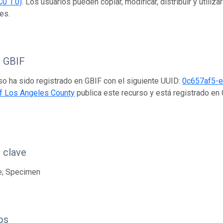
C0 1.0)
. Los usuarios pueden copiar, modificar, distribuir y utiliza
es.
o GBIF
so ha sido registrado en GBIF con el siguiente UUID:
0c657af5-
 Los Angeles County
publica este recurso y está registrado en
 clave
e; Specimen
os