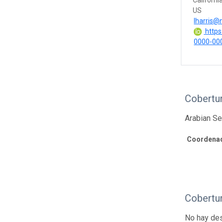
Californi
US
lharris@
https:
0000-00
Cobertur
Arabian S
Coordenad
Cobertu
No hay des