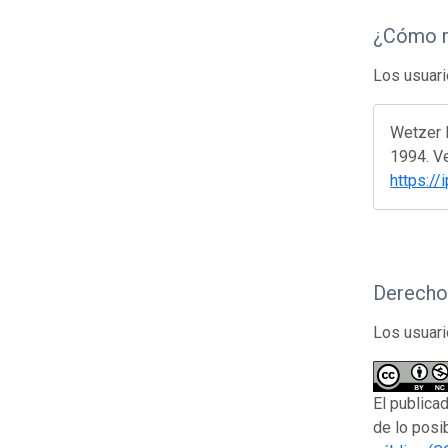
¿Cómo r
Los usuari
Wetzer R
1994. Ve
https://
Derecho
Los usuari
El publica
de lo posi