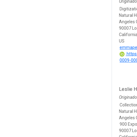
Originado
Digitizat
Natural 
Angeles 
90007 Lo
Californi
US
emmape
https:
0009-00
Leslie H
Originado
Collecti
Natural 
Angeles 
900 Expo
90007 Lo