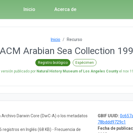
Inicio
Acerca de
Inicio
Recurso
ACM Arabian Sea Collection 19
Registro biológico
Espécimen
 versión publicado por
Natural History Museum of Los Angeles County
el
nov 1
n Archivo Darwin Core (DwC-A) o los metadatos
GBIF UUID:
0c657a
78bddd9729c1
Fecha de publicac
6 registros en Inglés (68 KB) - Frecuencia de