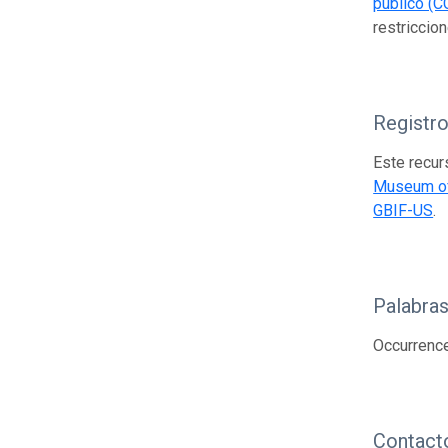
público (C
restriccion
Registr
Este recur
Museum of
GBIF-US
.
Palabras
Occurrenc
Contact