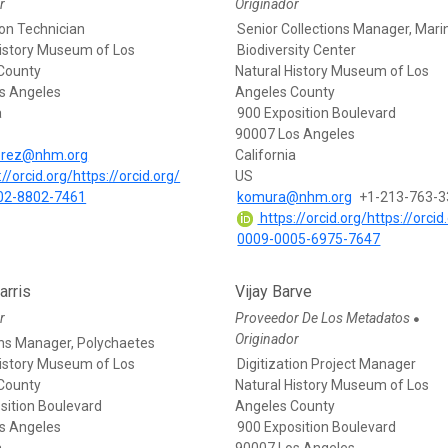
r
Originador
ion Technician
Senior Collections Manager, Mari
History Museum of Los
Biodiversity Center
County
Natural History Museum of Los
s Angeles
Angeles County
a
900 Exposition Boulevard
90007 Los Angeles
rez@nhm.org
California
//orcid.org/https://orcid.org/
US
02-8802-7461
komura@nhm.org
+1-213-763-
https://orcid.org/https://orcid
0009-0005-6975-7647
arris
Vijay Barve
r
Proveedor De Los Metadatos
●
Originador
ons Manager, Polychaetes
History Museum of Los
Digitization Project Manager
County
Natural History Museum of Los
sition Boulevard
Angeles County
s Angeles
900 Exposition Boulevard