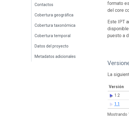
formato es
Contactos
del core c
Cobertura geográfica
Este IPT a
Cobertura taxonómica
disponible
puesto a d
Cobertura temporal
Datos del proyecto
Metadatos adicionales
Version
La siguien
Versión
1.2
1.1
Mostrando 1