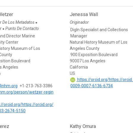
Wetzer
Jenessa Wall
r De Los Metadatos
Originador
●
or
Punto De Contacto
●
DigIn Specialist and Collections
and Director Marine
Manager
ity Center
Natural History Museum of Los
History Museum of Los
Angeles County
County
900 Exposition Boulevard
sition Boulevard
90007 Los Angeles
s Angeles
California
a
US
https://orcid.org/https://orcid
@nhm.org
+1-213-763-3386
0009-0007-6136-6734
nhm.org/person/wetzer-regin
//orcid.org/https://orcid.org/
03-2674-5150
erez
Kathy Omura