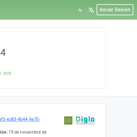
Iniciar Sesión
94
9, 2025
f5-ec83-4b44-9e70-
ión:
19 de noviembre de