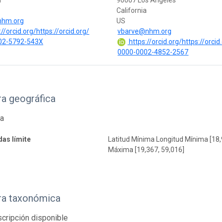
a
90007 Los Angeles
California
nhm.org
US
//orcid.org/https://orcid.org/
vbarve@nhm.org
02-5792-543X
https://orcid.org/https://orcid
0000-0002-4852-2567
a geográfica
ea
as límite
Latitud Mínima Longitud Mínima [18,
Máxima [19,367, 59,016]
ra taxonómica
cripción disponible