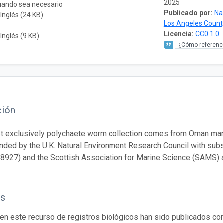
2025
cuando sea necesario
Publicado por:
Na
 Inglés (24 KB)
Los Angeles Count
Licencia:
CC0 1.0
 Inglés (9 KB)
¿Cómo referenci
ción
t exclusively polychaete worm collection comes from Oman marg
nded by the U.K. Natural Environment Research Council with su
8927) and the Scottish Association for Marine Science (SAMS) a
os
en este recurso de registros biológicos han sido publicados co