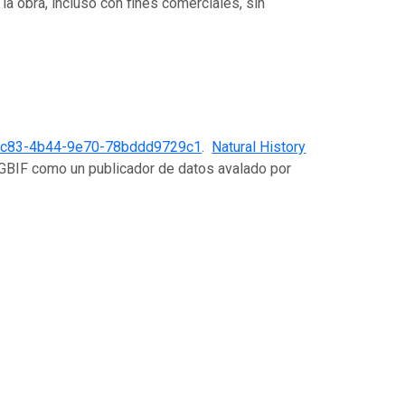
r la obra, incluso con fines comerciales, sin
ec83-4b44-9e70-78bddd9729c1
.
Natural History
 GBIF como un publicador de datos avalado por