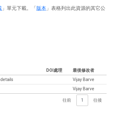
載
」單元下載。「
版本
」表格列出此資源的其它公
DOI處理
最後修改者
 details
Vijay Barve
Vijay Barve
往前
1
往後