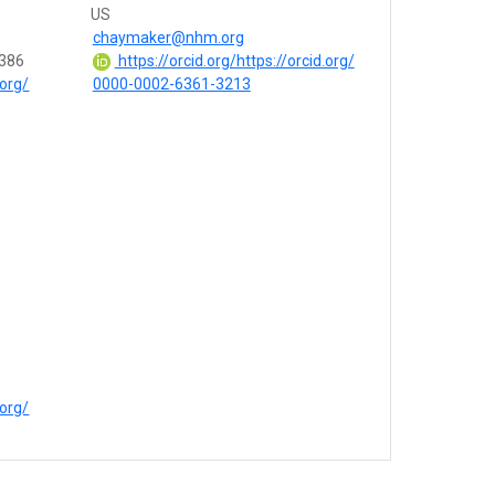
US
chaymaker@nhm.org
3386
https://orcid.org/https://orcid.org/
.org/
0000-0002-6361-3213
.org/