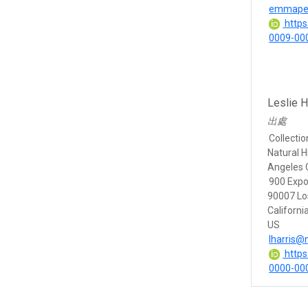
emmape
https:
0009-00
Leslie H
出處
Collecti
Natural 
Angeles 
900 Expo
90007 Lo
Californi
US
lharris@
https:
0000-00