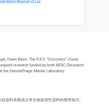
ral History Museum of Los
in, Owen Basin. The R.R.S. "Discovery" Cruise
bsequent research funded by both NERC (Research
t the Dunstaffnage Marine Laboratory.
或多組資料表構成分享生物多樣性資料的標準格式。