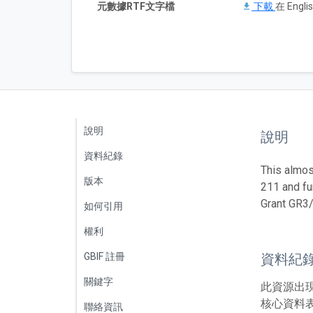
元數據RTF文字檔
下載
在 Englis
說明
說明
資料紀錄
This almos
版本
211 and fu
Grant GR3/
如何引用
權利
GBIF 註冊
資料紀
關鍵字
此資源出
核心資料表
聯絡資訊