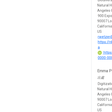
Biodivers
Natural 
Angeles 
900 Expo
90007 Lo
Californi
US
rwetzer
https://
a
https:
0000-00
Emma P
出處
Digitizat
Natural 
Angeles 
90007 Lo
Californi
US