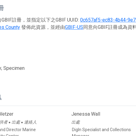
註冊
BIF註冊，並指定以下之GBIF UUID:
0c657af5-ec83-4b44-9e
es County
發佈此資源，並經由
GBIF-US
同意向GBIF註冊成為資
e; Specimen
訊
Wetzer
Jenessa Wall
供者
出處
連絡人
出處
●
●
and Director Marine
DigIn Specialist and Collections