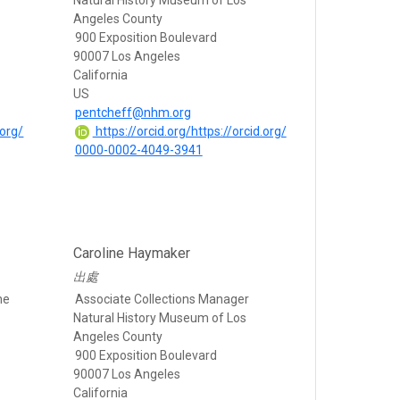
Natural History Museum of Los
Angeles County
900 Exposition Boulevard
90007 Los Angeles
California
US
pentcheff@nhm.org
.org/
https://orcid.org/https://orcid.org/
0000-0002-4049-3941
Caroline Haymaker
出處
ne
Associate Collections Manager
Natural History Museum of Los
Angeles County
900 Exposition Boulevard
90007 Los Angeles
California