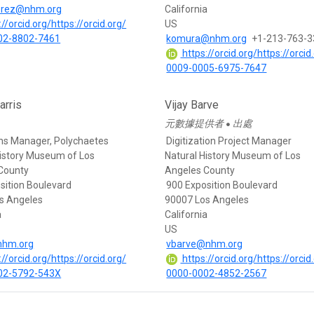
rez@nhm.org
California
//orcid.org/https://orcid.org/
US
02-8802-7461
komura@nhm.org
+1-213-763-
https://orcid.org/https://orcid
0009-0005-6975-7647
arris
Vijay Barve
元數據提供者
出處
●
ons Manager, Polychaetes
Digitization Project Manager
History Museum of Los
Natural History Museum of Los
County
Angeles County
sition Boulevard
900 Exposition Boulevard
s Angeles
90007 Los Angeles
a
California
US
nhm.org
vbarve@nhm.org
//orcid.org/https://orcid.org/
https://orcid.org/https://orcid
02-5792-543X
0000-0002-4852-2567