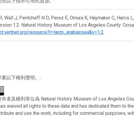
依照以下指示引用此資源。:
, Wall J, Pentcheff N D, Perez E, Omura K, Haymaker C, Harris L
rsion 1.2. Natural History Museum of Los Angeles County. Occu
ipt.vertnet.org/resource?r=lacm_arabiansea&v=1.2
尊重以下權利聲明。:
權利單位為 Natural History Museum of Los Angeles County。 T
has waived all rights to these data and has dedicated them to th
stribute and use the work, including for commercial purposes, with