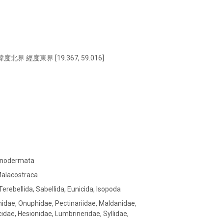
緯度北界 經度東界 [19.367, 59.016]
hinodermata
 Malacostraca
erebellida, Sabellida, Eunicida, Isopoda
idae, Onuphidae, Pectinariidae, Maldanidae,
cidae, Hesionidae, Lumbrineridae, Syllidae,