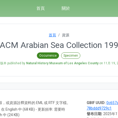
首頁
關於
首頁
資源
ACM Arabian Sea Collection 19
Occurrence
Specimen
本 published by
Natural History Museum of Los Angeles County
on
11月 19, 
A) 資源，或資源詮釋資料的 EML 或 RTF 文字檔。
GBIF UUID:
0c657a
78bddd9729c1
 在 English 中 (68 KB) - 更新頻率: 需要時
發布日期:
2025年
h 中 (24 KB)