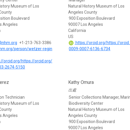
ity Center
Manager
History Museum of Los
Natural History Museum of Los
County
Angeles County
sition Boulevard
900 Exposition Boulevard
s Angeles
90007 Los Angeles
a
California
US
@nhm.org
+1-213-763-3386
https://orcid.org/https://orcid
nhm.org/person/wetzer-regin
0009-0007-6136-6734
//orcid.org/https://orcid.org/
03-2674-5150
erez
Kathy Omura
出處
ion Technician
Senior Collections Manager, Mari
History Museum of Los
Biodiversity Center
County
Natural History Museum of Los
s Angeles
Angeles County
a
900 Exposition Boulevard
90007 Los Angeles