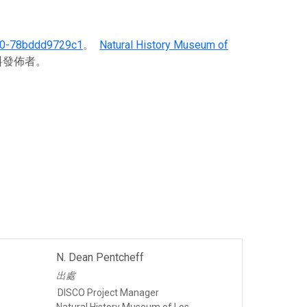
70-78bddd9729c1
。
Natural History Museum of
料發佈者。
N. Dean Pentcheff
出處
DISCO Project Manager