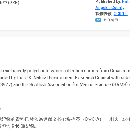
Published by:
Natu
h 中 (9 KB)
Angeles County
授權條款:
CC0 1.0
如何引用
t exclusively polychaete worm collection comes from Oman marg
nded by the U.K. Natural Environment Research Council with su
8927) and the Scottish Association for Marine Science (SAMS) a
錄
現紀錄的資料已發佈為達爾文核心集檔案（DwC-A），其以一
包含 946 筆紀錄。