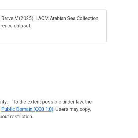
, Barve V (2025). LACM Arabian Sea Collection
rrence dataset.
o the extent possible under law, the
e
Public Domain (CC0 1.0)
. Users may copy,
out restriction.