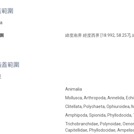
蓋範圍
ea
圍
緯度南界 經度西界 [18.992, 58.257], 
涵蓋範圍
述
Animalia
Mollusca, Arthropoda, Annelida, Ec
Clitellata, Polychaeta, Ophiuroidea,
Amphipoda, Spionida, Phyllodocida, T
Trichobranchidae, Polynoidae, Oenon
Capitellidae, Phyllodocidae, Ampelis