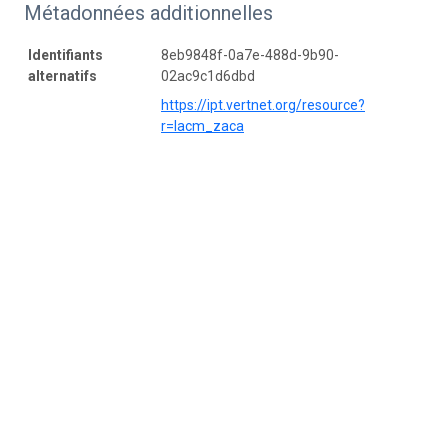
Métadonnées additionnelles
Identifiants
8eb9848f-0a7e-488d-9b90-
alternatifs
02ac9c1d6dbd
https://ipt.vertnet.org/resource?
r=lacm_zaca