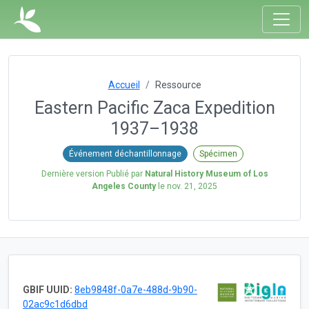
Accueil
Ressource
Eastern Pacific Zaca Expedition
1937–1938
Événement déchantillonnage
Spécimen
Dernière version Publié par
Natural History Museum of Los
Angeles County
le
nov. 21, 2025
GBIF UUID:
8eb9848f-0a7e-488d-9b90-
02ac9c1d6dbd