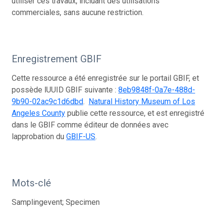
utiliser ces travaux, incluant des utilisations
commerciales, sans aucune restriction.
Enregistrement GBIF
Cette ressource a été enregistrée sur le portail GBIF, et
possède lUUID GBIF suivante :
8eb9848f-0a7e-488d-
9b90-02ac9c1d6dbd
.
Natural History Museum of Los
Angeles County
publie cette ressource, et est enregistré
dans le GBIF comme éditeur de données avec
lapprobation du
GBIF-US
.
Mots-clé
Samplingevent; Specimen