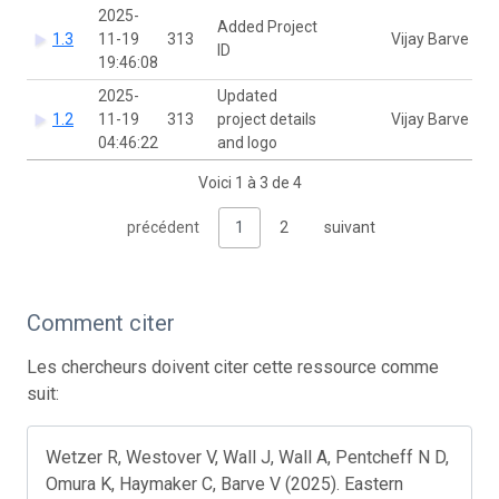
2025-
Added Project
1.3
11-19
313
Vijay Barve
ID
19:46:08
2025-
Updated
1.2
11-19
313
project details
Vijay Barve
04:46:22
and logo
Voici 1 à 3 de 4
précédent
1
2
suivant
Comment citer
Les chercheurs doivent citer cette ressource comme
suit:
Wetzer R, Westover V, Wall J, Wall A, Pentcheff N D,
Omura K, Haymaker C, Barve V (2025). Eastern