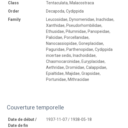
Class
Tentaculata, Malacostraca
Order
Decapoda, Cydippida
Family
Leucosiidae, Dynomenidae, Inachidae,
Xanthidae, Pseudorhombilidae,
Ethusidae, Pilumnidae, Panopeidae,
Palicidae, Porcellanidae,
Nanocassiopidae, Goneplacidae,
Paguridae, Parthenopidae, Cydippida
incertae sedis, Inachoididae,
Chasmocarcinidae, Euryplacidae,
Aethridae, Dromiidae, Calappidae,
Epialtidae, Majidae, Grapsidae,
Portunidae, Mithracidae
Couverture temporelle
Date de début /
1937-11-07 / 1938-05-18
Date de fin