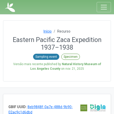
Início
Recurso
Eastern Pacific Zaca Expedition
1937–1938
Sampling event
Specimen
Versão mais recente published by
Natural History Museum of
Los Angeles County
on
nov. 21, 2025
GBIF UUID:
8eb9848f-0a7e-488d-9b90-
02ac9c1d6dbd