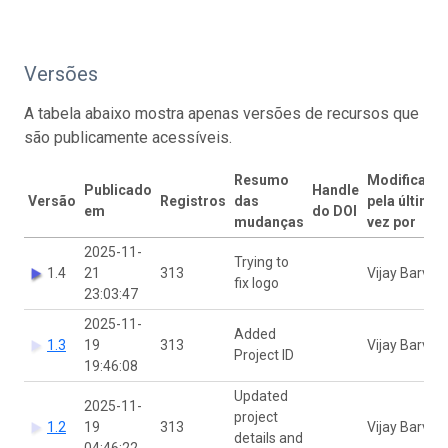
Versões
A tabela abaixo mostra apenas versões de recursos que
são publicamente acessíveis.
Resumo
Modificado
Publicado
Handle
Versão
Registros
das
pela última
em
do DOI
mudanças
vez por
2025-11-
Trying to
1.4
21
313
Vijay Barve
fix logo
23:03:47
2025-11-
Added
1.3
19
313
Vijay Barve
Project ID
19:46:08
Updated
2025-11-
project
1.2
19
313
Vijay Barve
details and
04:46:22