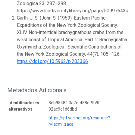
Zoologica 23: 287–298.
https://www.biodiversitylibrary.org/page/50997643#
Garth, J. S. (John S. (1959). Eastern Pacific
Expeditions of the New York Zoological Society.
XLIV. Non-intertidal brachygnathous crabs from the
west coast of Tropical America. Part 1: Brachygnatha
Oxyrhyncha. Zoologica : Scientific Contributions of
the New York Zoological Society, 44(7), 105–126.
https://doi.org/10.5962/p.203366
Metadados Adicionais
Identificadores
8eb9848f-0a7e-488d-9b90-
alternativos
02ac9c1d6dbd
https://ipt.vertnet.org/resource?
r=lacm_zaca