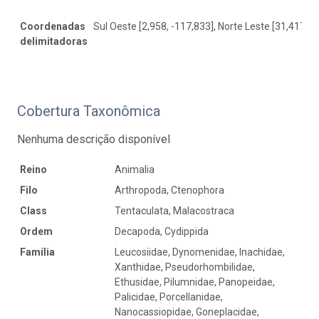
Coordenadas
Sul Oeste [2,958, -117,833], Norte Leste [31,417, -
delimitadoras
Cobertura Taxonômica
Nenhuma descrição disponível
Reino
Animalia
Filo
Arthropoda, Ctenophora
Class
Tentaculata, Malacostraca
Ordem
Decapoda, Cydippida
Família
Leucosiidae, Dynomenidae, Inachidae,
Xanthidae, Pseudorhombilidae,
Ethusidae, Pilumnidae, Panopeidae,
Palicidae, Porcellanidae,
Nanocassiopidae, Goneplacidae,