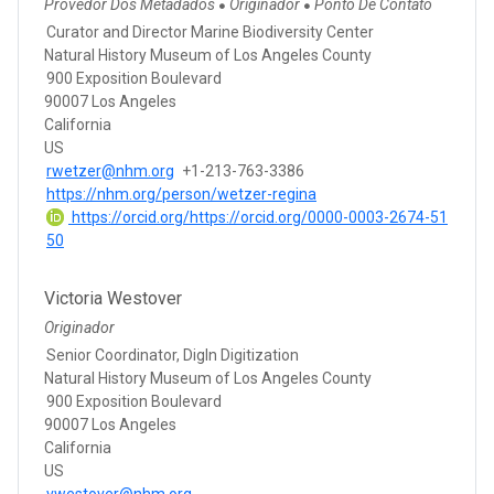
Provedor Dos Metadados
Originador
Ponto De Contato
●
●
Curator and Director Marine Biodiversity Center
Natural History Museum of Los Angeles County
900 Exposition Boulevard
90007 Los Angeles
California
US
rwetzer@nhm.org
+1-213-763-3386
https://nhm.org/person/wetzer-regina
https://orcid.org/https://orcid.org/0000-0003-2674-51
50
Victoria Westover
Originador
Senior Coordinator, DigIn Digitization
Natural History Museum of Los Angeles County
900 Exposition Boulevard
90007 Los Angeles
California
US
vwestover@nhm.org