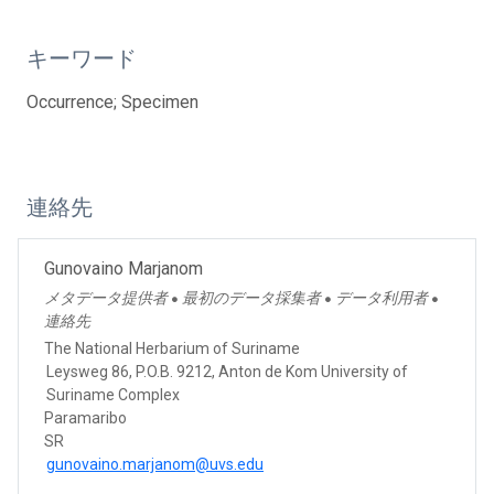
キーワード
Occurrence; Specimen
連絡先
Gunovaino Marjanom
メタデータ提供者
最初のデータ採集者
データ利用者
●
●
●
連絡先
The National Herbarium of Suriname
Leysweg 86, P.O.B. 9212, Anton de Kom University of
Suriname Complex
Paramaribo
SR
gunovaino.marjanom@uvs.edu