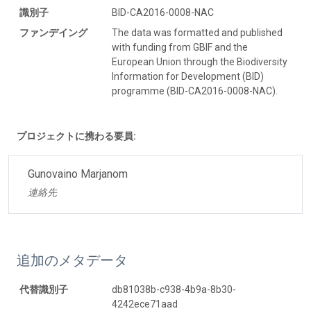
識別子
BID-CA2016-0008-NAC
ファンデイング
The data was formatted and published
with funding from GBIF and the
European Union through the Biodiversity
Information for Development (BID)
programme (BID-CA2016-0008-NAC).
プロジェクトに携わる要員:
Gunovaino Marjanom
連絡先
追加のメタデータ
代替識別子
db81038b-c938-4b9a-8b30-
4242ece71aad