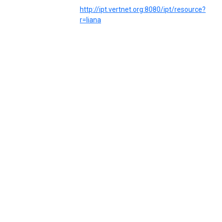
http://ipt.vertnet.org:8080/ipt/resource?
r=liana