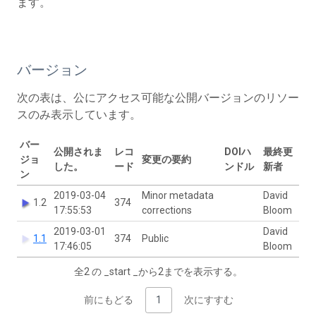
ます。
バージョン
次の表は、公にアクセス可能な公開バージョンのリソー
スのみ表示しています。
バー
公開されま
レコ
DOIハ
最終更
ジョ
変更の要約
した。
ード
ンドル
新者
ン
2019-03-04
Minor metadata
David
1.2
374
17:55:53
corrections
Bloom
2019-03-01
David
1.1
374
Public
17:46:05
Bloom
全2 の _start _から2までを表示する。
前にもどる
1
次にすすむ