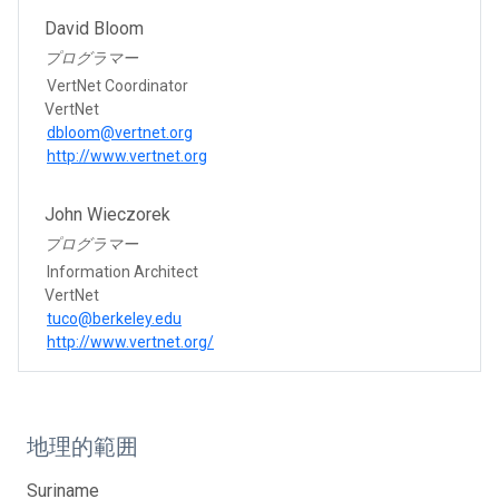
David Bloom
プログラマー
VertNet Coordinator
VertNet
dbloom@vertnet.org
http://www.vertnet.org
John Wieczorek
プログラマー
Information Architect
VertNet
tuco@berkeley.edu
http://www.vertnet.org/
地理的範囲
Suriname