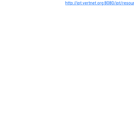
http://ipt.vertnet.org:8080/ipt/res