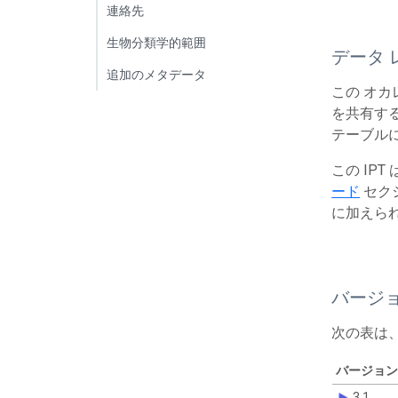
連絡先
生物分類学的範囲
データ 
追加のメタデータ
この オカ
を共有する
テーブルに
この IP
ード
セク
に加えら
バージ
次の表は
バージョン
3.1