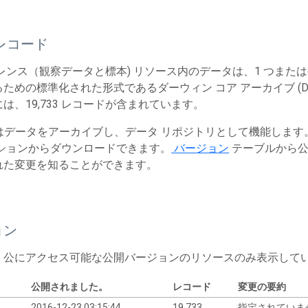
レコード
レンス（観察データと標本) リソース内のデータは、1 つまた
ための標準化された形式であるダーウィン コア アーカイブ (Dw
は、19,733 レコードが含まれています。
T はデータをアーカイブし、データ リポジトリとして機能しま
ションからダウンロードできます。
バージョン
テーブルから公
れた変更を知ることができます。
ョン
、公にアクセス可能な公開バージョンのリソースのみ表示して
公開されました。
レコード
変更の要約
2016-12-23 03:15:44
19,733
指定されていま