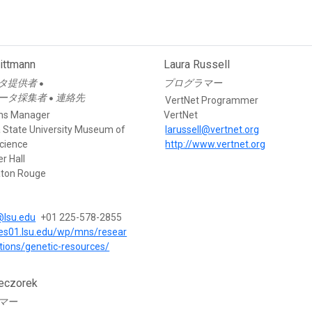
ittmann
Laura Russell
タ提供者
プログラマー
●
ータ採集者
連絡先
●
VertNet Programmer
ons Manager
VertNet
a State University Museum of
larussell@vertnet.org
Science
http://www.vertnet.org
r Hall
aton Rouge
@lsu.edu
+01 225-578-2855
ites01.lsu.edu/wp/mns/resear
ctions/genetic-resources/
eczorek
マー