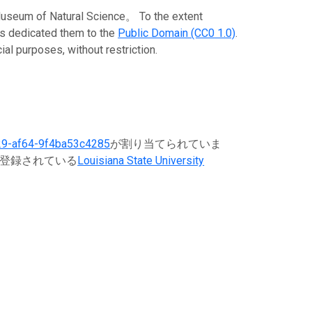
f Natural Science。 To the extent
has dedicated them to the
Public Domain (CC0 1.0)
.
al purposes, without restriction.
9-af64-9f4ba53c4285
が割り当てられていま
に登録されている
Louisiana State University