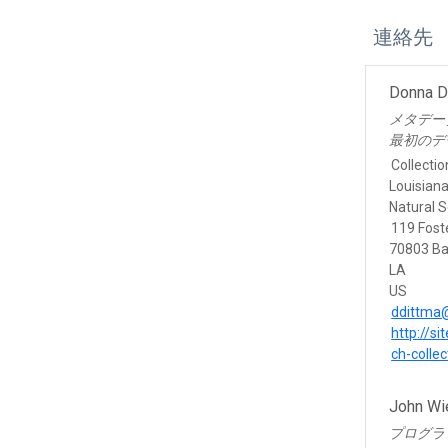
連絡先
Donna D
メタデー
最初のデ
Collecti
Louisian
Natural 
119 Foste
70803 B
LA
US
ddittma
http://s
ch-colle
John Wi
プログラ