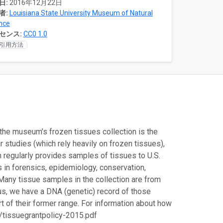
日:
2016年12月22日
者:
Louisiana State University Museum of Natural
nce
センス:
CC0 1.0
引用方法
d the museum’s frozen tissues collection is the
r studies (which rely heavily on frozen tissues),
ion regularly provides samples of tissues to U.S.
s in forensics, epidemiology, conservation,
Many tissue samples in the collection are from
s, we have a DNA (genetic) record of those
t of their former range. For information about how
9/tissuegrantpolicy-2015.pdf