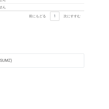
せん
前にもどる
1
次にすすむ
(LSUMZ)