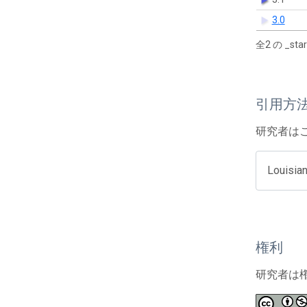
3.0
全2 の _s
引用方
研究者は
Louisia
権利
研究者は