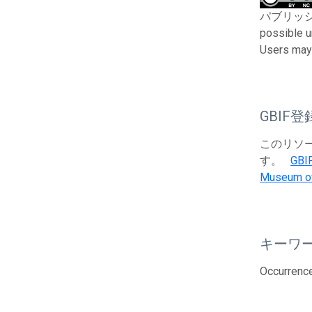
パブリッシャーと
possible u
Users may 
GBIF登
このリソース
す。
GBI
Museum of
キーワ
Occurrenc