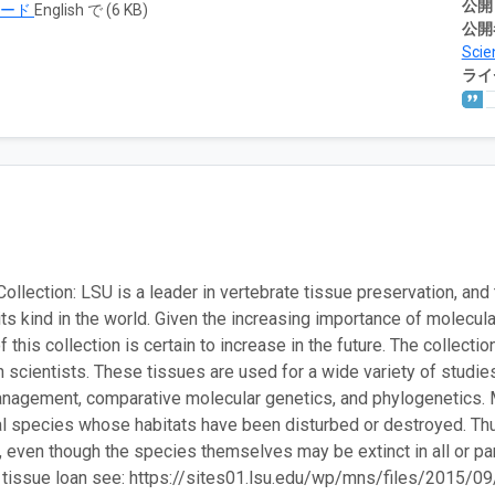
公開
ロード
English で (6 KB)
公開
Scie
ライ
Collection: LSU is a leader in vertebrate tissue preservation, an
its kind in the world. Given the increasing importance of molecula
f this collection is certain to increase in the future. The collect
n scientists. These tissues are used for a wide variety of studie
anagement, comparative molecular genetics, and phylogenetics. 
l species whose habitats have been disturbed or destroyed. Thu
 even though the species themselves may be extinct in all or par
a tissue loan see: https://sites01.lsu.edu/wp/mns/files/2015/0