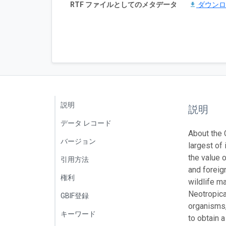
RTF ファイルとしてのメタデータ
ダウン
説明
説明
データ レコード
About the 
バージョン
largest of 
the value o
引用方法
and foreig
権利
wildlife m
Neotropica
GBIF登録
organisms,
キーワード
to obtain 