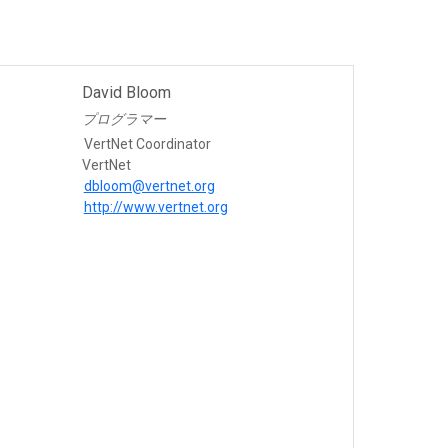
David Bloom
プログラマー
VertNet Coordinator
VertNet
dbloom@vertnet.org
http://www.vertnet.org