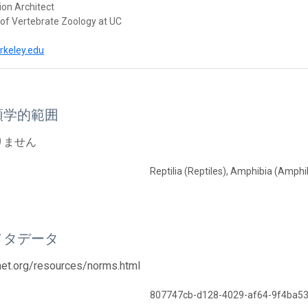
ion Architect
f Vertebrate Zoology at UC
rkeley.edu
類学的範囲
りません
Reptilia (Reptiles), Amphibia (Amphi
メタデータ
tnet.org/resources/norms.html
807747cb-d128-4029-af64-9f4ba5