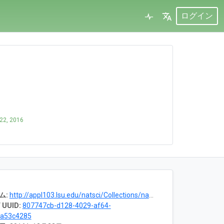
ログイン
22, 2016
ム:
http://appl103.lsu.edu/natsci/Collections/natscicolsearch.nsf/OpenMainPage?OpenAgent&ID=1048
 UUID:
807747cb-d128-4029-af64-
ba53c4285