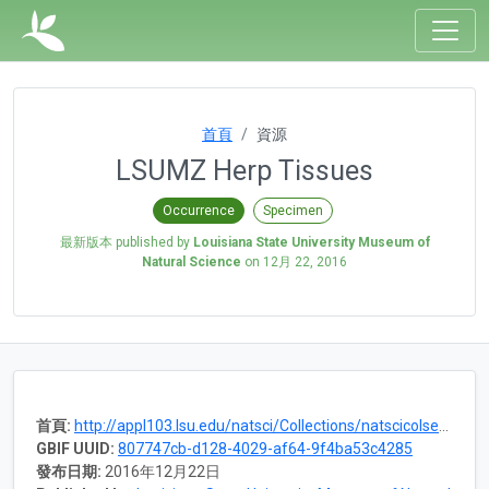
首頁
資源
LSUMZ Herp Tissues
Occurrence
Specimen
最新版本 published by
Louisiana State University Museum of
Natural Science
on
12月 22, 2016
首頁:
http://appl103.lsu.edu/natsci/Collections/natscicolsearch.nsf/OpenMainPage?OpenAgent&ID=1048
GBIF UUID:
807747cb-d128-4029-af64-9f4ba53c4285
發布日期:
2016年12月22日