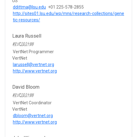
US
ddittma@lsu.edu
+01 225-578-2855
http://sites01.lsu.edu/wp/mns/research-collections/gene
tic-resources/
Laura Russell
程式設計師
VertNet Programmer
VertNet
larussell@vertnet.org
http://www.vertnet.org
David Bloom
程式設計師
VertNet Coordinator
VertNet
dbloom@vertnet.org
http://www.vertnet.org