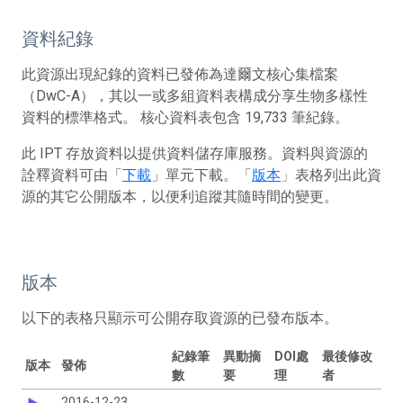
資料紀錄
此資源出現紀錄的資料已發佈為達爾文核心集檔案
（DwC-A），其以一或多組資料表構成分享生物多樣性
資料的標準格式。 核心資料表包含 19,733 筆紀錄。
此 IPT 存放資料以提供資料儲存庫服務。資料與資源的
詮釋資料可由「
下載
」單元下載。「
版本
」表格列出此資
源的其它公開版本，以便利追蹤其隨時間的變更。
版本
以下的表格只顯示可公開存取資源的已發布版本。
紀錄筆
異動摘
DOI處
最後修改
版本
發佈
數
要
理
者
2016-12-23