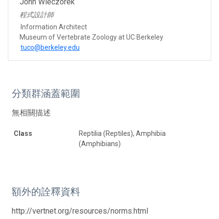
John Wieczorek
程式設計師
Information Architect
Museum of Vertebrate Zoology at UC Berkeley​
tuco@berkeley.edu
分類群涵蓋範圍
無相關描述
Class
Reptilia (Reptiles), Amphibia
(Amphibians)
額外的詮釋資料
http://vertnet.org/resources/norms.html