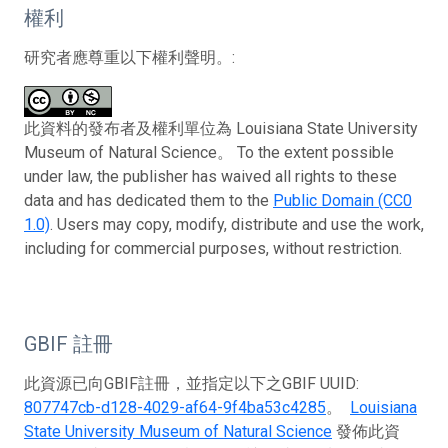
權利
研究者應尊重以下權利聲明。:
此資料的發布者及權利單位為 Louisiana State University
Museum of Natural Science。 To the extent possible
under law, the publisher has waived all rights to these
data and has dedicated them to the
Public Domain (CC0
1.0)
. Users may copy, modify, distribute and use the work,
including for commercial purposes, without restriction.
GBIF 註冊
此資源已向GBIF註冊，並指定以下之GBIF UUID:
807747cb-d128-4029-af64-9f4ba53c4285
。
Louisiana
State University Museum of Natural Science
發佈此資