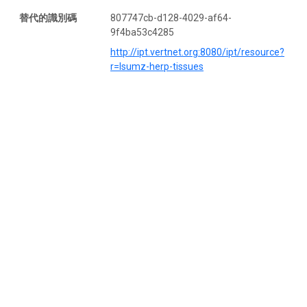
替代的識別碼
807747cb-d128-4029-af64-
9f4ba53c4285
http://ipt.vertnet.org:8080/ipt/resource?
r=lsumz-herp-tissues