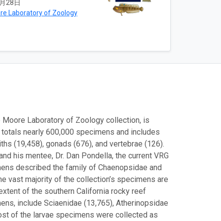
7月28日
re Laboratory of Zoology
e Moore Laboratory of Zoology collection, is
on totals nearly 600,000 specimens and includes
ths (19,458), gonads (676), and vertebrae (126).
and his mentee, Dr. Dan Pondella, the current VRG
ephens described the family of Chaenopsidae and
e vast majority of the collection’s specimens are
extent of the southern California rocky reef
ens, include Sciaenidae (13,765), Atherinopsidae
Most of the larvae specimens were collected as