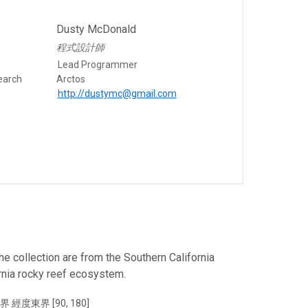
Dusty McDonald
程式設計師
Lead Programmer
earch
Arctos
http://dustymc@gmail.com
he collection are from the Southern California
ornia rocky reef ecosystem.
界 經度東界 [90, 180]