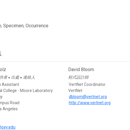
e; Specimen; Occurrence
訊
olz
David Bloom
供者
出處
連絡人
程式設計師
●
●
 Assistant
VertNet Coordinator
l College - Moore Laboratory
VertNet
gy
dbloom@vertnet.org
mpus Road
http://www.vertnet.org
s Angeles
@oxy.edu