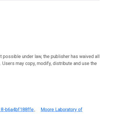
le under law, the publisher has waived all
)
. Users may copy, modify, distribute and use the
8-b6a4bf188ffe
。
Moore Laboratory of