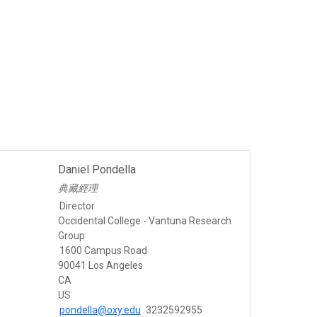
Daniel Pondella
典藏經理
Director
Occidental College - Vantuna Research
Group
1600 Campus Road
90041 Los Angeles
CA
US
pondella@oxy.edu
3232592955