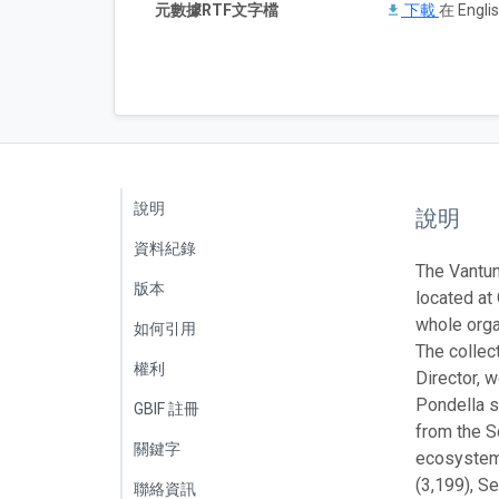
元數據RTF文字檔
下載
在 Englis
說明
說明
資料紀錄
The Vantun
版本
located at
whole orga
如何引用
The collec
權利
Director, 
Pondella s
GBIF 註冊
from the S
關鍵字
ecosystem.
(3,199), S
聯絡資訊