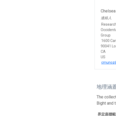
Chelsea
連絡人
Research
Occident
Group
1600 Ca
90041 Lo
CA
US
cmunoz@
地理涵
The collec
Bight and 
界定座標範