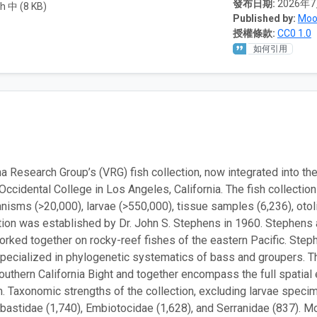
發布日期:
2026年
h 中 (8 KB)
Published by:
Moo
授權條款:
CC0 1.0
如何引用
a Research Group’s (VRG) fish collection, now integrated into th
 Occidental College in Los Angeles, California. The fish collecti
nisms (>20,000), larvae (>550,000), tissue samples (6,236), otoli
tion was established by Dr. John S. Stephens in 1960. Stephens 
worked together on rocky-reef fishes of the eastern Pacific. St
pecialized in phylogenetic systematics of bass and groupers. Th
outhern California Bight and together encompass the full spatial 
 Taxonomic strengths of the collection, excluding larvae specim
ebastidae (1,740), Embiotocidae (1,628), and Serranidae (837). 