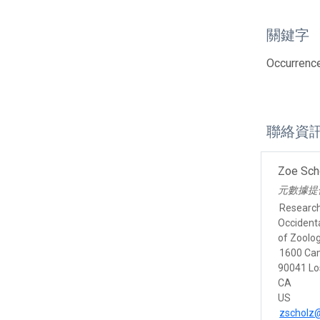
關鍵字
Occurrenc
聯絡資
Zoe Sch
元數據提
Research
Occidenta
of Zoolo
1600 Ca
90041 Lo
CA
US
zscholz