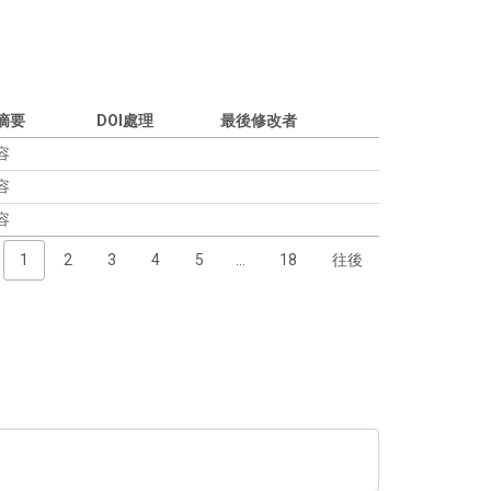
摘要
DOI處理
最後修改者
容
容
容
1
2
3
4
5
…
18
往後