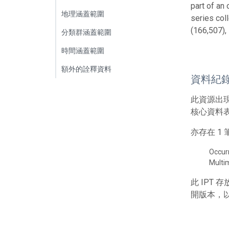
part of an
地理涵蓋範圍
series col
(166,507),
分類群涵蓋範圍
時間涵蓋範圍
額外的詮釋資料
資料紀
此資源出
核心資料表包
亦存在 
Occur
Multi
此 IPT
開版本，