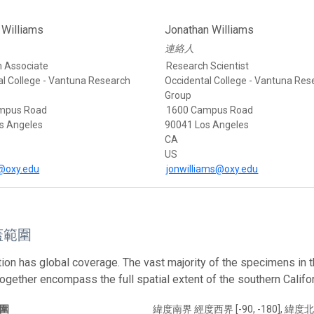
 Williams
Jonathan Williams
連絡人
 Associate
Research Scientist
al College - Vantuna Research
Occidental College - Vantuna Res
Group
mpus Road
1600 Campus Road
s Angeles
90041 Los Angeles
CA
US
oxy.edu
jonwilliams@oxy.edu
蓋範圍
tion has global coverage. The vast majority of the specimens in t
together encompass the full spatial extent of the southern Calif
圍
緯度南界 經度西界 [-90, -180], 緯度北