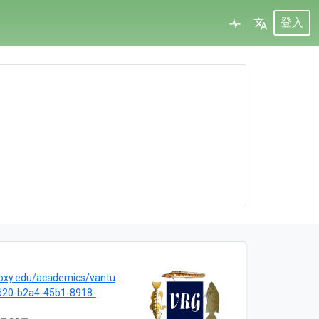
登入
du/academics/vantuna-research-group
d20-b2a4-45b1-8918-