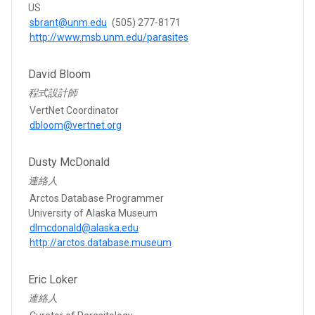
US
sbrant@unm.edu
(505) 277-8171
http://www.msb.unm.edu/parasites
David Bloom
程式設計師
VertNet Coordinator
dbloom@vertnet.org
Dusty McDonald
連絡人
Arctos Database Programmer
University of Alaska Museum
dlmcdonald@alaska.edu
http://arctos.database.museum
Eric Loker
連絡人