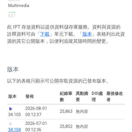
Multimedia
637
此 IPT 存放資料以提供資料儲存庫服務。資料與資源的
詮釋資料可由「
下載
」單元下載。「
版本
」表格列出此資
源的其它公開版本，以便利追蹤其隨時間的變更。
版本
以下的表格只顯示可公開存取資源的已發布版本。
紀錄筆
異動摘
DOI處
最後修改
版本
發佈
數
要
理
者
2026-08-01
25,863
無內容
34.105
00:12:37
2026-07-01
25,852
無內容
34.104
00:12:36