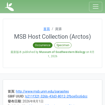
首頁
資源
MSB Host Collection (Arctos)
Occurrence
Specimen
最新版本 published by
Museum of Southwestern Biology
on
8月
1, 2026
首頁:
http://www.msb.unm.edu/parasites
GBIF UUID:
b211f32f-326b-43d3-8012-2fbce0cc6dcc
發布日期:
2026年8月1日