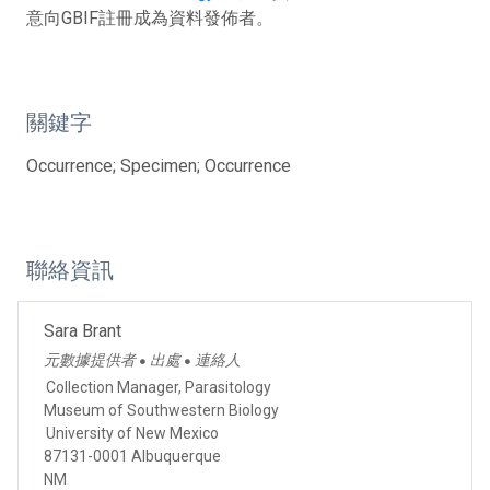
意向GBIF註冊成為資料發佈者。
關鍵字
Occurrence; Specimen; Occurrence
聯絡資訊
Sara Brant
元數據提供者
出處
連絡人
●
●
Collection Manager, Parasitology
Museum of Southwestern Biology
University of New Mexico
87131-0001 Albuquerque
NM