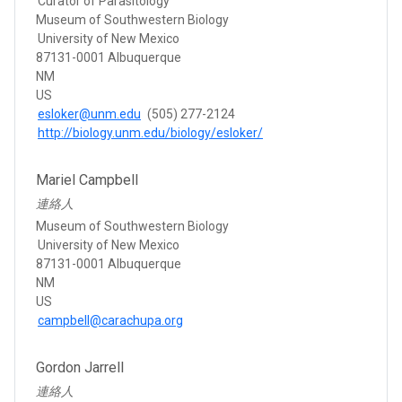
Curator of Parasitology
Museum of Southwestern Biology
University of New Mexico
87131-0001 Albuquerque
NM
US
esloker@unm.edu
(505) 277-2124
http://biology.unm.edu/biology/esloker/
Mariel Campbell
連絡人
Museum of Southwestern Biology
University of New Mexico
87131-0001 Albuquerque
NM
US
campbell@carachupa.org
Gordon Jarrell
連絡人