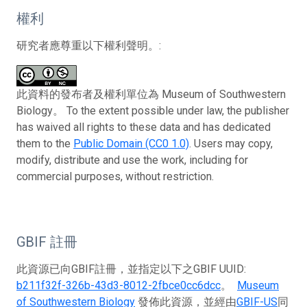
權利
研究者應尊重以下權利聲明。:
此資料的發布者及權利單位為 Museum of Southwestern
Biology。 To the extent possible under law, the publisher
has waived all rights to these data and has dedicated
them to the
Public Domain (CC0 1.0)
. Users may copy,
modify, distribute and use the work, including for
commercial purposes, without restriction.
GBIF 註冊
此資源已向GBIF註冊，並指定以下之GBIF UUID:
b211f32f-326b-43d3-8012-2fbce0cc6dcc
。
Museum
of Southwestern Biology
發佈此資源，並經由
GBIF-US
同