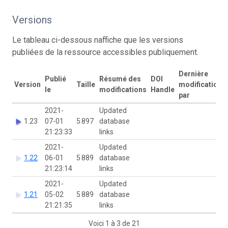
Versions
Le tableau ci-dessous naffiche que les versions
publiées de la ressource accessibles publiquement.
Dernière
Publié
Résumé des
DOI
Version
Taille
modification
le
modifications
Handle
par
2021-
Updated
1.23
07-01
5 897
database
21:23:33
links
2021-
Updated
1.22
06-01
5 889
database
21:23:14
links
2021-
Updated
1.21
05-02
5 889
database
21:21:35
links
Voici 1 à 3 de 21