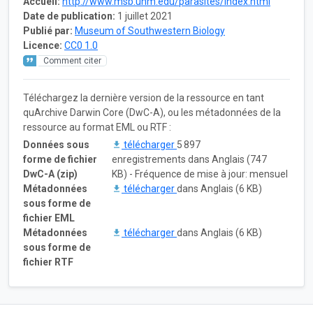
Accueil:
http://www.msb.unm.edu/parasites/index.html
Date de publication:
1 juillet 2021
Publié par:
Museum of Southwestern Biology
Licence:
CC0 1.0
Comment citer
Téléchargez la dernière version de la ressource en tant
quArchive Darwin Core (DwC-A), ou les métadonnées de la
ressource au format EML ou RTF :
Données sous
télécharger
5 897
forme de fichier
enregistrements dans Anglais (747
DwC-A (zip)
KB) - Fréquence de mise à jour: mensuel
Métadonnées
télécharger
dans Anglais (6 KB)
sous forme de
fichier EML
Métadonnées
télécharger
dans Anglais (6 KB)
sous forme de
fichier RTF