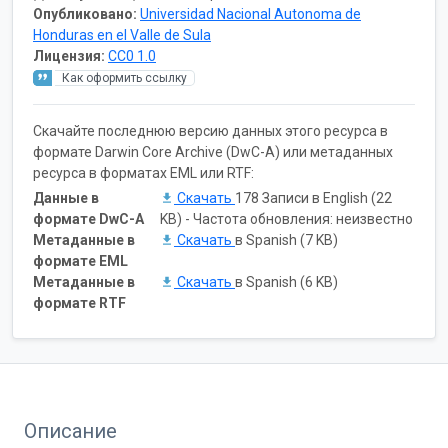
Опубликовано:
Universidad Nacional Autonoma de
Honduras en el Valle de Sula
Лицензия:
CC0 1.0
Как оформить ссылку
Скачайте последнюю версию данных этого ресурса в
формате Darwin Core Archive (DwC-A) или метаданных
ресурса в форматах EML или RTF:
Данные в
Скачать
178 Записи в English (22
формате DwC-A
KB) - Частота обновления: неизвестно
Метаданные в
Скачать
в Spanish (7 KB)
формате EML
Метаданные в
Скачать
в Spanish (6 KB)
формате RTF
Описание