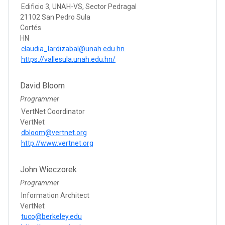
Edificio 3, UNAH-VS, Sector Pedragal
21102 San Pedro Sula
Cortés
HN
claudia_lardizabal@unah.edu.hn
https://vallesula.unah.edu.hn/
David Bloom
Programmer
VertNet Coordinator
VertNet
dbloom@vertnet.org
http://www.vertnet.org
John Wieczorek
Programmer
Information Architect
VertNet
tuco@berkeley.edu