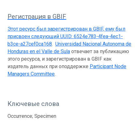
Регистрация в GBIF
Этот ресурс был зарегистрирован в GBIF, ему был
присвоен следующий UUID:
6524e783-4fea-4ec1-
b3ce-a27cef0ca168
.
Universidad Nacional Autonoma de
Honduras en el Valle de Sula
отвечает за публикацию
этого ресурса, и зарегистрирован в GBIF как
издатель данных при оподдержке
Participant Node
Managers Committee
.
Ключевые слова
Occurrence; Specimen