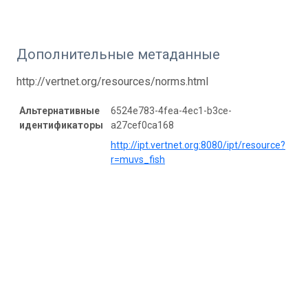
Дополнительные метаданные
http://vertnet.org/resources/norms.html
Альтернативные
6524e783-4fea-4ec1-b3ce-
идентификаторы
a27cef0ca168
http://ipt.vertnet.org:8080/ipt/resource?
r=muvs_fish