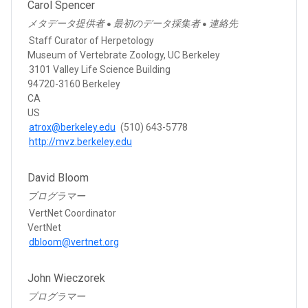
Carol Spencer
メタデータ提供者
最初のデータ採集者
連絡先
●
●
Staff Curator of Herpetology
Museum of Vertebrate Zoology, UC Berkeley
3101 Valley Life Science Building
94720-3160 Berkeley
CA
US
atrox@berkeley.edu
(510) 643-5778
http://mvz.berkeley.edu
David Bloom
プログラマー
VertNet Coordinator
VertNet
dbloom@vertnet.org
John Wieczorek
プログラマー