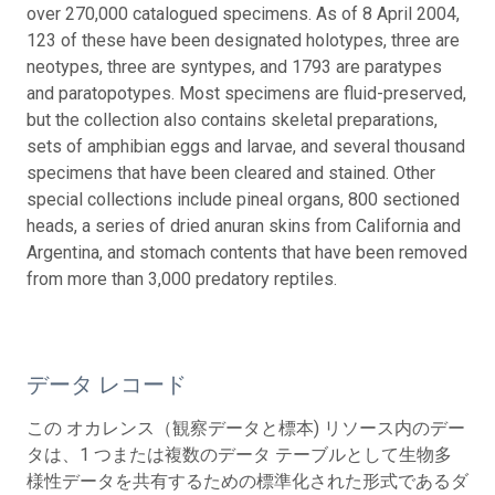
over 270,000 catalogued specimens. As of 8 April 2004,
123 of these have been designated holotypes, three are
neotypes, three are syntypes, and 1793 are paratypes
and paratopotypes. Most specimens are fluid-preserved,
but the collection also contains skeletal preparations,
sets of amphibian eggs and larvae, and several thousand
specimens that have been cleared and stained. Other
special collections include pineal organs, 800 sectioned
heads, a series of dried anuran skins from California and
Argentina, and stomach contents that have been removed
from more than 3,000 predatory reptiles.
データ レコード
この オカレンス（観察データと標本) リソース内のデー
タは、1 つまたは複数のデータ テーブルとして生物多
様性データを共有するための標準化された形式であるダ