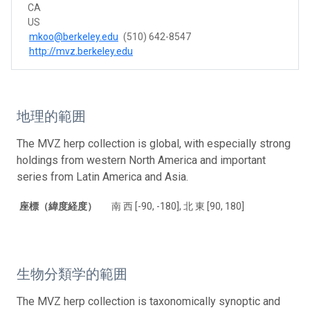
CA
US
mkoo@berkeley.edu
(510) 642-8547
http://mvz.berkeley.edu
地理的範囲
The MVZ herp collection is global, with especially strong
holdings from western North America and important
series from Latin America and Asia.
座標（緯度経度）
南 西 [-90, -180], 北 東 [90, 180]
生物分類学的範囲
The MVZ herp collection is taxonomically synoptic and