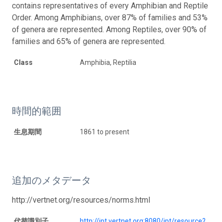
contains representatives of every Amphibian and Reptile
Order. Among Amphibians, over 87% of families and 53%
of genera are represented. Among Reptiles, over 90% of
families and 65% of genera are represented.
Class
Amphibia, Reptilia
時間的範囲
生息期間
1861 to present
追加のメタデータ
http://vertnet.org/resources/norms.html
代替識別子
http://ipt.vertnet.org:8080/ipt/resource?