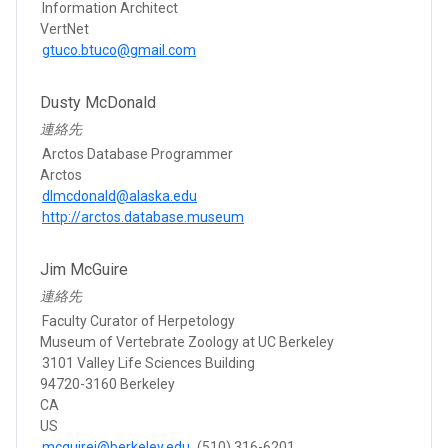
Information Architect
VertNet
gtuco.btuco@gmail.com
Dusty McDonald
連絡先
Arctos Database Programmer
Arctos
dlmcdonald@alaska.edu
http://arctos.database.museum
Jim McGuire
連絡先
Faculty Curator of Herpetology
Museum of Vertebrate Zoology at UC Berkeley
3101 Valley Life Sciences Building
94720-3160 Berkeley
CA
US
mcguirej@berkeley.edu
(510) 316-6201