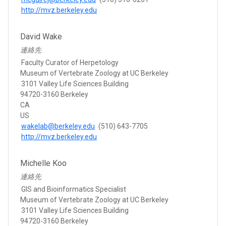
http://mvz.berkeley.edu
David Wake
連絡先
Faculty Curator of Herpetology
Museum of Vertebrate Zoology at UC Berkeley
3101 Valley Life Sciences Building
94720-3160 Berkeley
CA
US
wakelab@berkeley.edu
(510) 643-7705
http://mvz.berkeley.edu
Michelle Koo
連絡先
GIS and Bioinformatics Specialist
Museum of Vertebrate Zoology at UC Berkeley
3101 Valley Life Sciences Building
94720-3160 Berkeley