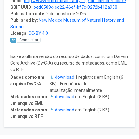
Início:
http://www.nmnaturalhistory.org/bioscience/bioscience-collections
GBIF UUID:
bed6589c-ed22-46ef-bf7c-0272b412a938
Publication date:
2 de agosto de 2026
Published by:
New Mexico Museum of Natural History and
Science
Licença:
CC-BY 4.0
Como citar
Baixe a última versão do recurso de dados, como um Darwin
Core Archive (DwC-A) ou recurso de metadados, como EML
ou RTF:
Dados como um
download
1 registros em English (6
arquivo DwC-A
KB) - Frequência de
atualização: mensalmente
Metadados como
download
em English (8 KB)
um arquivo EML
Metadados como
download
em English (7 KB)
um arquivo RTF