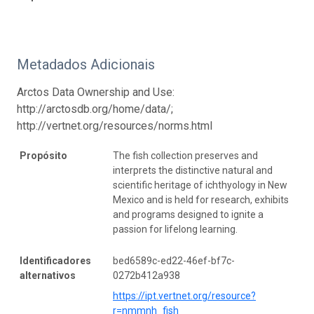
Metadados Adicionais
Arctos Data Ownership and Use:
http://arctosdb.org/home/data/;
http://vertnet.org/resources/norms.html
Propósito
The fish collection preserves and
interprets the distinctive natural and
scientific heritage of ichthyology in New
Mexico and is held for research, exhibits
and programs designed to ignite a
passion for lifelong learning.
Identificadores
bed6589c-ed22-46ef-bf7c-
alternativos
0272b412a938
https://ipt.vertnet.org/resource?
r=nmmnh_fish