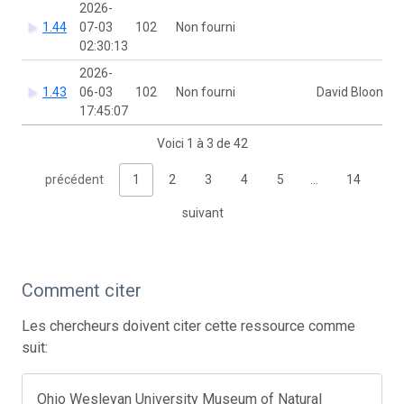
2026-
1.44
07-03
102
Non fourni
02:30:13
2026-
1.43
06-03
102
Non fourni
David Bloom
17:45:07
Voici 1 à 3 de 42
précédent
1
2
3
4
5
…
14
suivant
Comment citer
Les chercheurs doivent citer cette ressource comme
suit:
Ohio Wesleyan University Museum of Natural