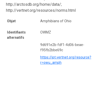
http://arctosdb.org/home/data/;
http://vertnet.org/resources/norms.html
Objet
Amphibians of Ohio
Identifiants
OWMZ
alternatifs
9d691e2b-fdf1-4d06-beae-
f95fb2bbe69c
https://ipt.vertnet.org/resource?
r=owu_amph