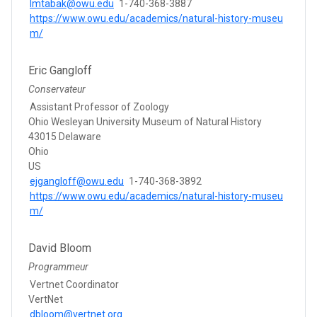
lmtabak@owu.edu
1-740-368-3887
https://www.owu.edu/academics/natural-history-museu
m/
Eric Gangloff
Conservateur
Assistant Professor of Zoology
Ohio Wesleyan University Museum of Natural History
43015 Delaware
Ohio
US
ejgangloff@owu.edu
1-740-368-3892
https://www.owu.edu/academics/natural-history-museu
m/
David Bloom
Programmeur
Vertnet Coordinator
VertNet
dbloom@vertnet.org