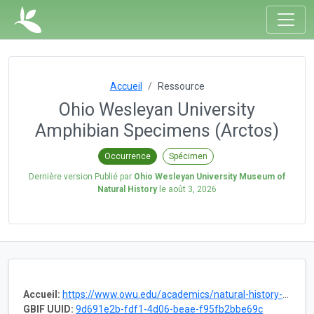
Accueil
Ressource
Ohio Wesleyan University
Amphibian Specimens (Arctos)
Occurrence
Spécimen
Dernière version Publié par
Ohio Wesleyan University Museum of
Natural History
le
août 3, 2026
Accueil:
https://www.owu.edu/academics/natural-history-museum/
GBIF UUID:
9d691e2b-fdf1-4d06-beae-f95fb2bbe69c