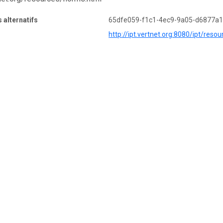
s alternatifs
65dfe059-f1c1-4ec9-9a05-d6877a
http://ipt.vertnet.org:8080/ipt/reso