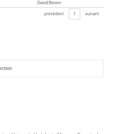
David Bloom
précédent
1
suivant
ection