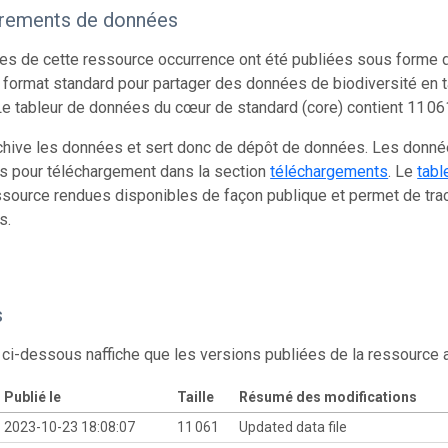
trements de données
s de cette ressource occurrence ont été publiées sous forme d
 format standard pour partager des données de biodiversité en 
e tableur de données du cœur de standard (core) contient 11 06
chive les données et sert donc de dépôt de données. Les donn
s pour téléchargement dans la section
téléchargements
. Le
tabl
source rendues disponibles de façon publique et permet de trac
s.
s
 ci-dessous naffiche que les versions publiées de la ressource
Publié le
Taille
Résumé des modifications
2023-10-23 18:08:07
11 061
Updated data file