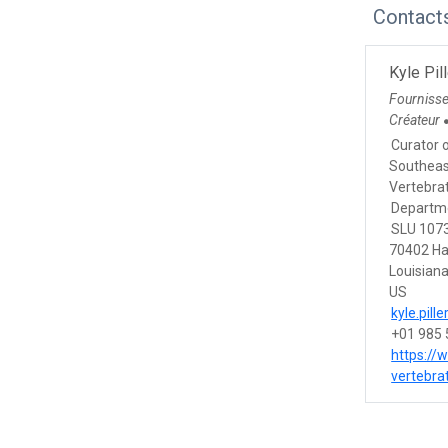
Contact
Kyle Pil
Fourniss
Créateur
Curator 
Southeast
Vertebr
Departme
SLU 107
70402 
Louisian
US
kyle.pil
+01 985
https://
vertebr