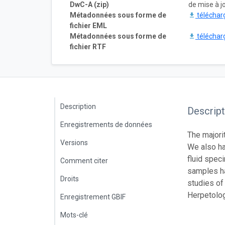
DwC-A (zip)
de mise à j
Métadonnées sous forme de
téléchar
fichier EML
Métadonnées sous forme de
téléchar
fichier RTF
Description
Descript
Enregistrements de données
The majori
Versions
We also ha
fluid spec
Comment citer
samples ha
Droits
studies of
Herpetologi
Enregistrement GBIF
Mots-clé