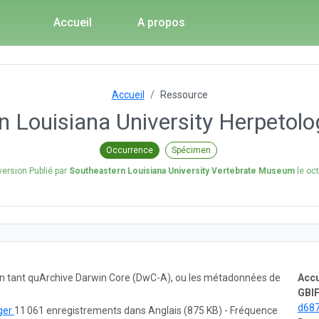
Accueil
A propos
Accueil
Ressource
 Louisiana University Herpetolo
Occurrence
Spécimen
version Publié par
Southeastern Louisiana University Vertebrate Museum
le
oct
 en tant quArchive Darwin Core (DwC-A), ou les métadonnées de
Accu
GBIF
d68
ger
11 061 enregistrements dans Anglais (875 KB) - Fréquence