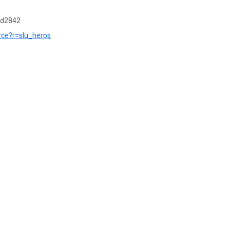
1d2842
urce?r=slu_herps