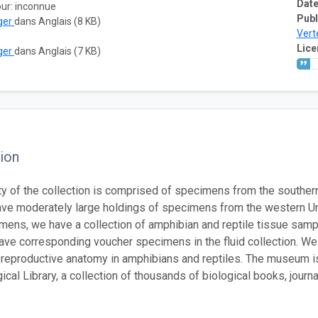
Date
our: inconnue
Publ
ger
dans Anglais (8 KB)
Vert
Lice
ger
dans Anglais (7 KB)
ion
ty of the collection is comprised of specimens from the southern 
ve moderately large holdings of specimens from the western Uni
imens, we have a collection of amphibian and reptile tissue sam
ve corresponding voucher specimens in the fluid collection. We al
 reproductive anatomy in amphibians and reptiles. The museum i
cal Library, a collection of thousands of biological books, journal