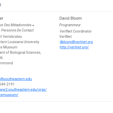
s
ler
David Bloom
eur Des Métadonnées
Programmeur
●
Personne De Contact
●
VertNet Coordinator
of Vertebrates
VertNet
ern Louisiana University
dbloom@vertnet.org
ate Museum
http://vertnet.org/
nt of Biological Sciences,
36
Hammond
a
ler@southeastern.edu
 549-2191
www2.southeastern.edu/orgs/
atemuseum/