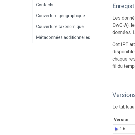
Contacts
Enregis
Couverture géographique
Les donnée
DwC-A), le
Couverture taxonomique
données. L
Métadonnées additionnelles
Cet IPT ar
disponible
chaque res
fil du temp
Version
Le tableau
Version
1.6