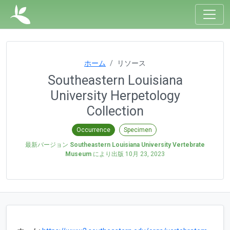
ホーム
リソース
Southeastern Louisiana
University Herpetology
Collection
Occurrence
Specimen
最新バージョン
Southeastern Louisiana University Vertebrate
Museum
により出版
10月 23, 2023