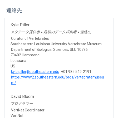
連絡先
Kyle Piller
メタデータ提供者
最初のデータ採集者
連絡先
●
●
Curator of Vertebrates
Southeastern Louisiana University Vertebrate Museum
Department of Biological Sciences, SLU 10736
70402 Hammond
Louisiana
US
kyle.piller@southeastern.edu
+01 985 549-2191
https://www2.southeastern.edu/orgs/vertebratemuseu
m/
David Bloom
プログラマー
VertNet Coordinator
VertNet