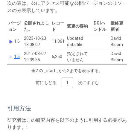
次の表は、公にアクセス可能な公開バージョンのリソー
スのみ表示しています。
バージ
公開されまし
レコー
DOIハ
最終更
変更の要約
ョン
た。
ド
ンドル
新者
2023-10-23
Updated
David
1.6
11,061
18:08:07
data file
Bloom
2017-08-07
指定されて
David
1.5
6,250
19:39:55
いません
Bloom
全2 の _start _から2までを表示する。
前にもどる
1
次にすすむ
引用方法
研究者はこの研究内容を以下のように引用する必要があ
ります。: