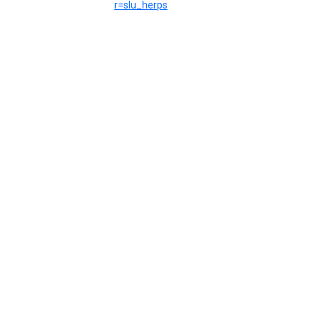
r=slu_herps