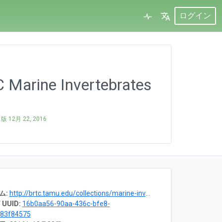
ログイン
C Marine Invertebrates
出版
12月 22, 2016
ム:
http://brtc.tamu.edu/collections/marine-invertebrates/
 UUID:
16b0aa56-90aa-436c-bfe8-
f83f84575