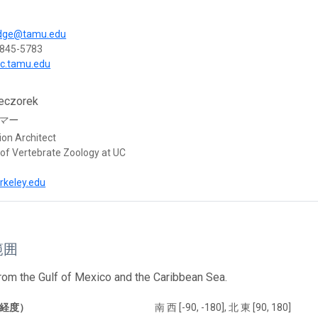
ridge@tamu.edu
-845-5783
rtc.tamu.edu
eczorek
マー
ion Architect
f Vertebrate Zoology at UC
rkeley.edu
範囲
from the Gulf of Mexico and the Caribbean Sea.
経度）
南 西 [-90, -180], 北 東 [90, 180]