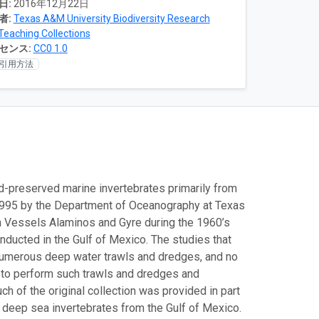
日:
2016年12月22日
者:
Texas A&M University Biodiversity Research
Teaching Collections
センス:
CC0 1.0
引用方法
id-preserved marine invertebrates primarily from
 1995 by the Department of Oceanography at Texas
h Vessels Alaminos and Gyre during the 1960’s
onducted in the Gulf of Mexico. The studies that
 numerous deep water trawls and dredges, and no
 to perform such trawls and dredges and
uch of the original collection was provided in part
 deep sea invertebrates from the Gulf of Mexico.