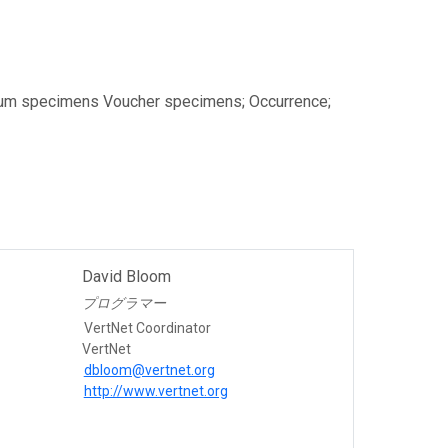
seum specimens Voucher specimens; Occurrence;
David Bloom
プログラマー
VertNet Coordinator
VertNet
dbloom@vertnet.org
http://www.vertnet.org