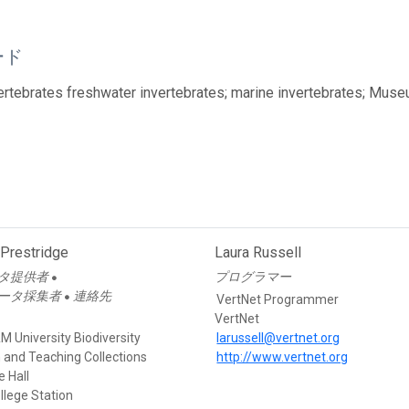
ード
ertebrates freshwater invertebrates; marine invertebrates; Mu
 Prestridge
Laura Russell
タ提供者
プログラマー
●
ータ採集者
連絡先
●
VertNet Programmer
VertNet
 University Biodiversity
larussell@vertnet.org
 and Teaching Collections
http://www.vertnet.org
e Hall
llege Station