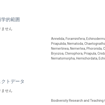
類学的範囲
りません
Annelida, Foraminifera, Echinoderma
Priapulida, Nematoda, Chaetognatha,
Nemertinea, Nemertea, Phoronida, C
Bryozoa, Ctenophora, Priapula, Cnida
Nematomorpha, Hemichordata, Echiu
ェクトデータ
りません
Biodiversity Research and Teaching 