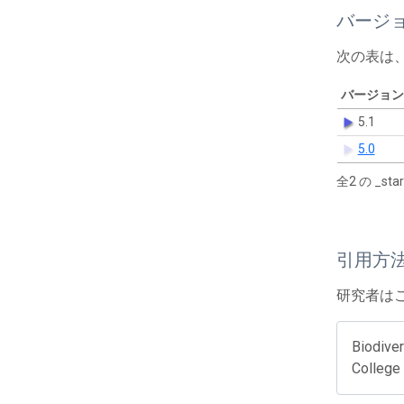
バージ
次の表は
バージョン
5.1
5.0
全2 の _s
引用方
研究者は
Biodiver
College 