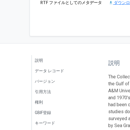
RTF ファイルとしてのメタデータ
ダウン
説明
説明
データ レコード
The Collec
バージョン
the Gulf o
A&M Univer
引用方法
and 1970’s
権利
had been c
studies do
GBIF登録
surveyed a 
キーワード
by Sea Gra