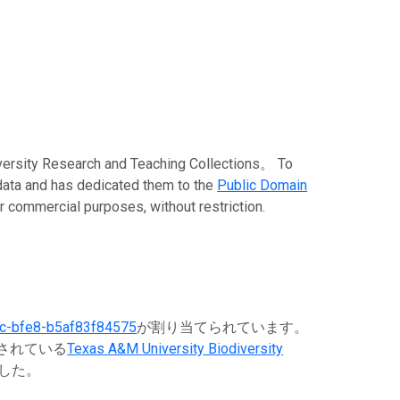
esearch and Teaching Collections。 To
 data and has dedicated them to the
Public Domain
or commercial purposes, without restriction.
c-bfe8-b5af83f84575
が割り当てられています。
録されている
Texas A&M University Biodiversity
した。