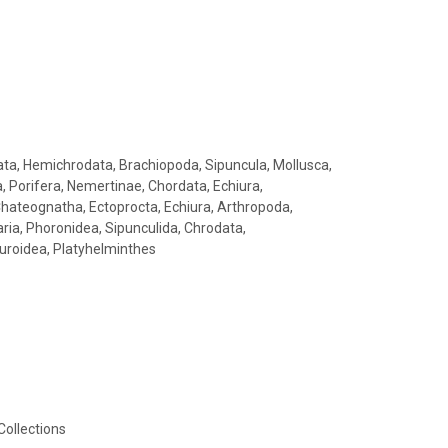
ta, Hemichrodata, Brachiopoda, Sipuncula, Mollusca,
 Porifera, Nemertinae, Chordata, Echiura,
hateognatha, Ectoprocta, Echiura, Arthropoda,
ria, Phoronidea, Sipunculida, Chrodata,
roidea, Platyhelminthes
Collections