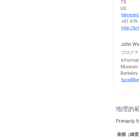
TX
US
hlprest
+01 979
http://b
John Wi
プログラ
Informat
Museum o
Berkeley
tuco@be
地理的
Primarily 
座標（緯度