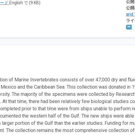
公開
ロード
English で (9 KB)
公開
and 
ライ
tion of Marine Invertebrates consists of over 47,000 dry and flu
f Mexico and the Caribbean Sea. This collection was donated in
sity. The majority of the specimens were collected by Researc
. At that time, there had been relatively few biological studies c
ompleted prior to that time were from ships unable to perform
cumented the western half of the Gulf. The new ships were able
larger portion of the Gulf than the earlier studies. Funding for m
nt. The collection remains the most comprehensive collection of