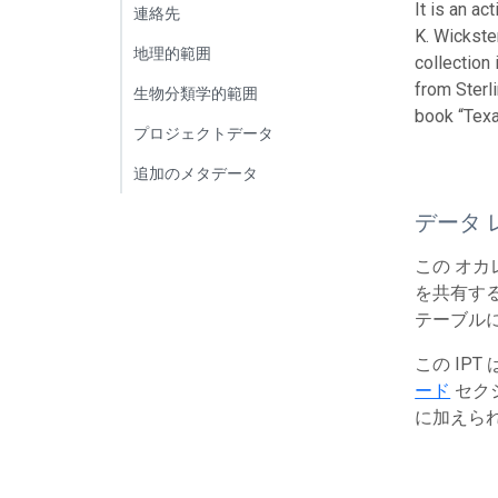
It is an a
連絡先
K. Wickste
地理的範囲
collection
from Sterl
生物分類学的範囲
book “Texa
プロジェクトデータ
追加のメタデータ
データ 
この オカ
を共有する
テーブルに
この IP
ード
セク
に加えら