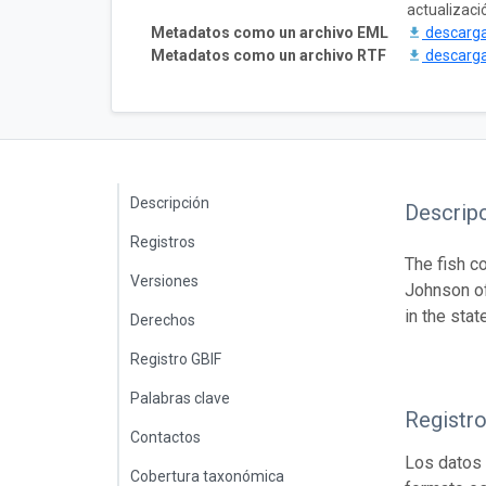
actualizaci
Metadatos como un archivo EML
descarg
Metadatos como un archivo RTF
descarg
Descripción
Descrip
Registros
The fish c
Versiones
Johnson of
in the stat
Derechos
Registro GBIF
Palabras clave
Registr
Contactos
Los datos 
Cobertura taxonómica