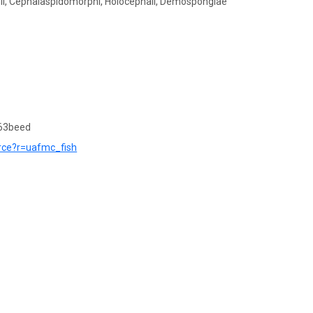
hii, Cephalaspidomorphi, Holocephali, Demospongiae
63beed
ource?r=uafmc_fish