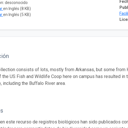
Fech
ón: desconocido
Publ
ar
en Inglés (8 KB)
Faci
ar
en Inglés (5 KB)
Lice
ción
ollection consists of lots, mostly from Arkansas, but some from 
 the US Fish and Wildlife Coop here on campus has resulted in 
e, including the Buffalo River area.
os
en este recurso de registros biológicos han sido publicados co