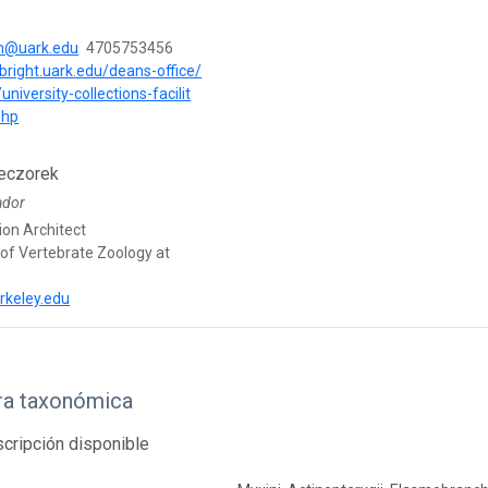
n@uark.edu
4705753456
lbright.uark.edu/deans-office/
/university-collections-facilit
php
eczorek
ador
ion Architect
f Vertebrate Zoology at
rkeley.edu
ra taxonómica
cripción disponible