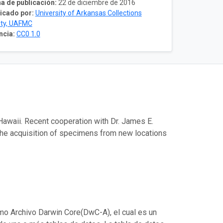
a de publicación:
22 de diciembre de 2016
icado por:
University of Arkansas Collections
lity, UAFMC
ncia:
CC0 1.0
Hawaii. Recent cooperation with Dr. James E.
the acquisition of specimens from new locations
mo Archivo Darwin Core(DwC-A), el cual es un