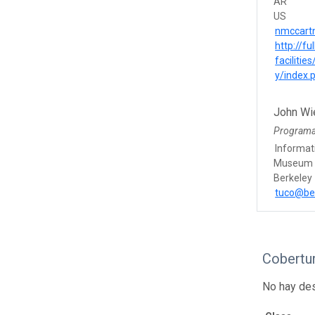
AR
US
nmccart
http://fu
facilities
y/index.
John Wi
Program
Informat
Museum o
Berkeley
tuco@be
Cobertu
No hay des