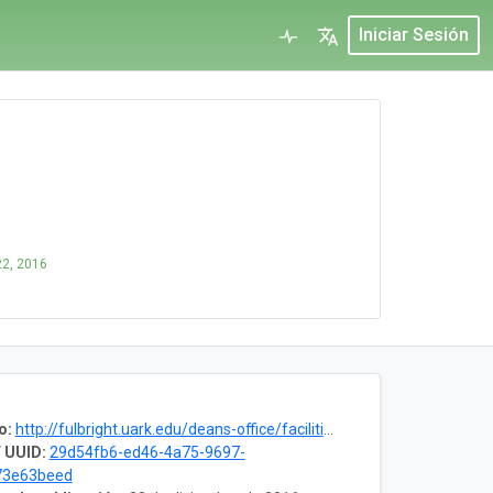
Iniciar Sesión
22, 2016
o:
http://fulbright.uark.edu/deans-office/facilities/university-collections-facility/museum-collections.php
 UUID:
29d54fb6-ed46-4a75-9697-
73e63beed