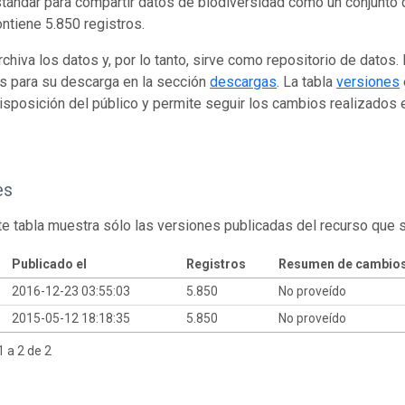
tándar para compartir datos de biodiversidad como un conjunto 
ontiene 5.850 registros.
rchiva los datos y, por lo tanto, sirve como repositorio de datos
s para su descarga en la sección
descargas
. La tabla
versiones
isposición del público y permite seguir los cambios realizados en
es
te tabla muestra sólo las versiones publicadas del recurso que 
Publicado el
Registros
Resumen de cambio
2016-12-23 03:55:03
5.850
No proveído
2015-05-12 18:18:35
5.850
No proveído
 a 2 de 2