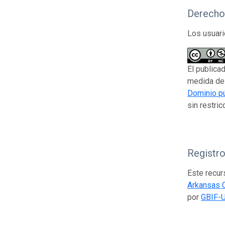
Derecho
Los usuari
El publica
medida de 
Dominio pú
sin restric
Registr
Este recur
Arkansas C
por
GBIF-