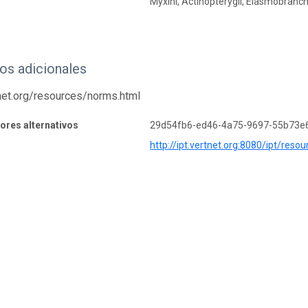
Myxini, Actinopterygii, Elasmobranc
os adicionales
tnet.org/resources/norms.html
dores alternativos
29d54fb6-ed46-4a75-9697-55b73e
http://ipt.vertnet.org:8080/ipt/res