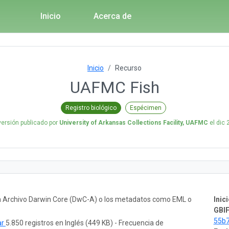
Inicio
Acerca de
Inicio
Recurso
UAFMC Fish
Registro biológico
Espécimen
versión publicado por
University of Arkansas Collections Facility, UAFMC
el
dic 
un Archivo Darwin Core (DwC-A) o los metadatos como EML o
Inici
GBIF
55b
ar
5.850 registros en Inglés (449 KB) - Frecuencia de