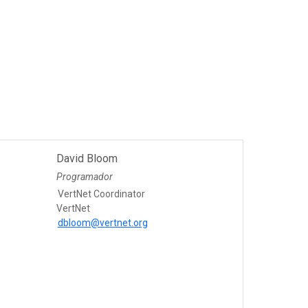
David Bloom
Programador
VertNet Coordinator
VertNet
dbloom@vertnet.org