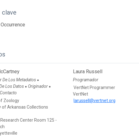
 clave
 Occurrence
os
cCartney
Laura Russell
r De Los Metadatos
Programador
●
 De Los Datos
Originador
●
●
VertNet Programmer
 Contacto
VertNet
of Zoology
larussell@vertnet.org
y of Arkansas Collections
Research Center Room 125 -
tch
etteville