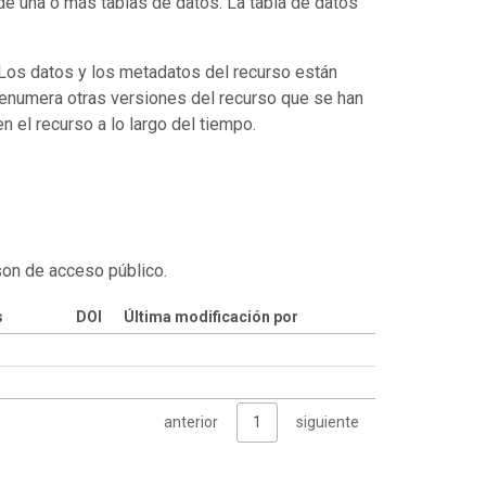
de una o más tablas de datos. La tabla de datos
. Los datos y los metadatos del recurso están
enumera otras versiones del recurso que se han
 el recurso a lo largo del tiempo.
son de acceso público.
s
DOI
Última modificación por
anterior
1
siguiente