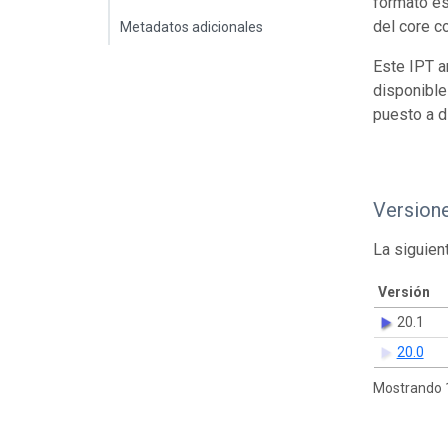
formato es
del core c
Metadatos adicionales
Este IPT a
disponible
puesto a d
Version
La siguien
Versión
20.1
20.0
Mostrando 1