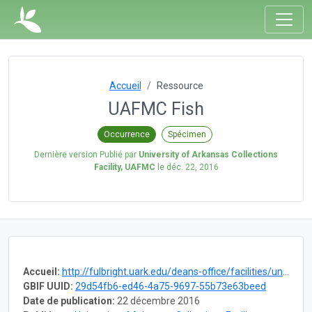
Accueil
Ressource
UAFMC Fish
Occurrence
Spécimen
Dernière version Publié par
University of Arkansas Collections
Facility, UAFMC
le
déc. 22, 2016
Accueil:
http://fulbright.uark.edu/deans-office/facilities/university-collections-facility/museum-collections.php
GBIF UUID:
29d54fb6-ed46-4a75-9697-55b73e63beed
Date de publication:
22 décembre 2016