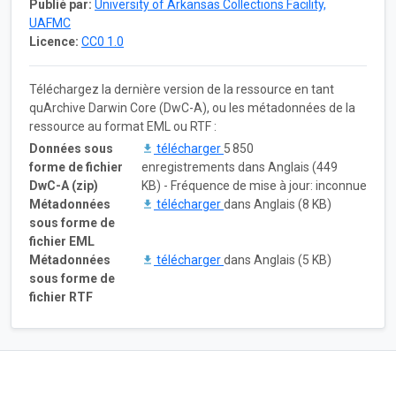
Publié par:
University of Arkansas Collections Facility,
UAFMC
Licence:
CC0 1.0
Téléchargez la dernière version de la ressource en tant
quArchive Darwin Core (DwC-A), ou les métadonnées de la
ressource au format EML ou RTF :
Données sous
télécharger
5 850
forme de fichier
enregistrements dans Anglais (449
DwC-A (zip)
KB) - Fréquence de mise à jour: inconnue
Métadonnées
télécharger
dans Anglais (8 KB)
sous forme de
fichier EML
Métadonnées
télécharger
dans Anglais (5 KB)
sous forme de
fichier RTF