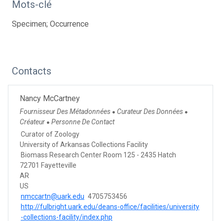
Mots-clé
Specimen; Occurrence
Contacts
Nancy McCartney
Fournisseur Des Métadonnées
Curateur Des Données
●
●
Créateur
Personne De Contact
●
Curator of Zoology
University of Arkansas Collections Facility
Biomass Research Center Room 125 - 2435 Hatch
72701 Fayetteville
AR
US
nmccartn@uark.edu
4705753456
http://fulbright.uark.edu/deans-office/facilities/university
-collections-facility/index.php