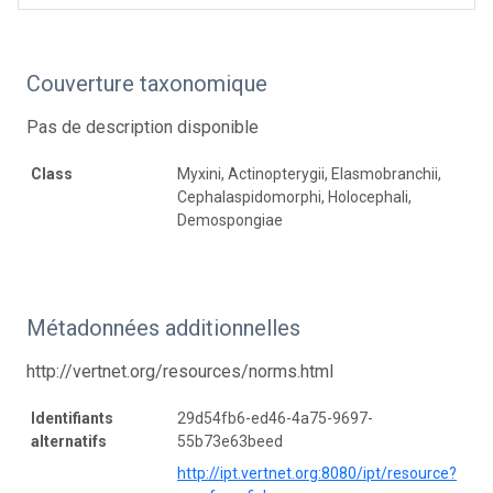
Couverture taxonomique
Pas de description disponible
Class
Myxini, Actinopterygii, Elasmobranchii,
Cephalaspidomorphi, Holocephali,
Demospongiae
Métadonnées additionnelles
http://vertnet.org/resources/norms.html
Identifiants
29d54fb6-ed46-4a75-9697-
alternatifs
55b73e63beed
http://ipt.vertnet.org:8080/ipt/resource?