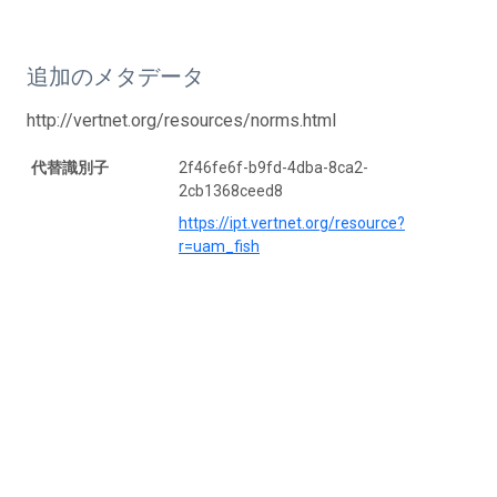
追加のメタデータ
http://vertnet.org/resources/norms.html
代替識別子
2f46fe6f-b9fd-4dba-8ca2-
2cb1368ceed8
https://ipt.vertnet.org/resource?
r=uam_fish