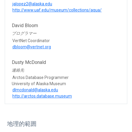
jalopez2@alaska.edu
http://www.uaf.edu/museum/collections/aqua/
David Bloom
プログラマー
VertNet Coordinator
dbloom@vertnet.org
Dusty McDonald
連絡先
Arctos Database Programmer
University of Alaska Museum
dlmcdonald@alaska.edu
http://arctos.database.museum
地理的範囲