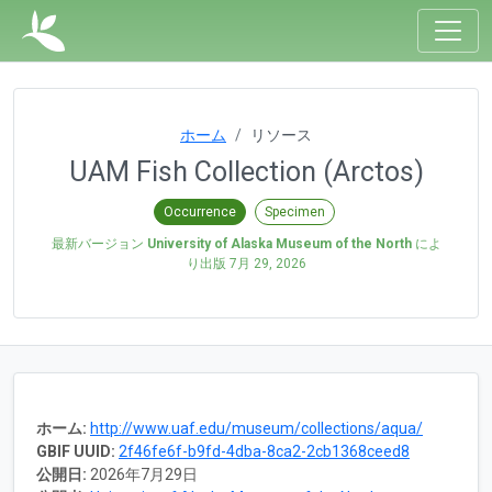
ホーム
リソース
UAM Fish Collection (Arctos)
Occurrence
Specimen
最新バージョン
University of Alaska Museum of the North
によ
り出版
7月 29, 2026
ホーム:
http://www.uaf.edu/museum/collections/aqua/
GBIF UUID:
2f46fe6f-b9fd-4dba-8ca2-2cb1368ceed8
公開日:
2026年7月29日