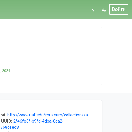
Войти
, 2026
ой:
http://www.uaf.edu/museum/collections/aqua/
 UUID:
2f46fe6f-b9fd-4dba-8ca2-
1368ceed8