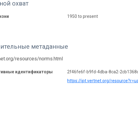
ной охват
изни
1950 to present
ительные метаданные
tnet.org/resources/norms.html
тивные идентификаторы
2f46fe6f-b9fd-4dba-8ca2-2cb1368
https://ipt.vertnet.org/resource?r=