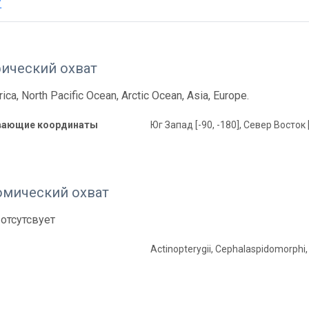
/
фический охват
ica, North Pacific Ocean, Arctic Ocean, Asia, Europe.
вающие координаты
Юг Запад [-90, -180], Север Восток 
омический охват
отсутсвует
Actinopterygii, Cephalaspidomorphi,