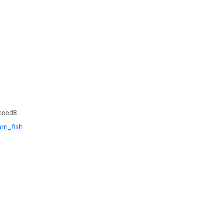
ceed8
uam_fish