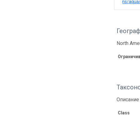
ns/aqua
Геогра
North Amer
Ограничи
Таксон
Описание 
Class