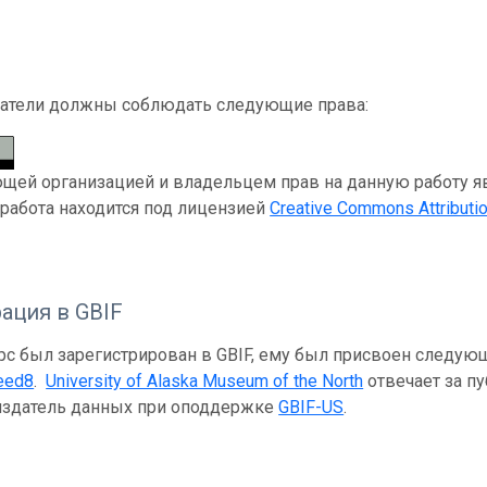
атели должны соблюдать следующие права:
ей организацией и владельцем прав на данную работу явля
а работа находится под лицензией
Creative Commons Attributio
ация в GBIF
рс был зарегистрирован в GBIF, ему был присвоен следую
eed8
.
University of Alaska Museum of the North
отвечает за пу
 издатель данных при оподдержке
GBIF-US
.