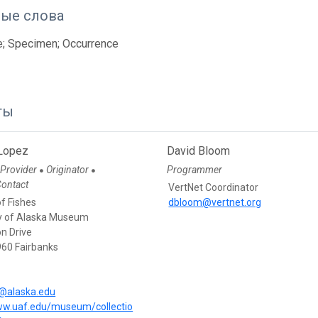
ые слова
e; Specimen; Occurrence
ты
Lopez
David Bloom
 Provider
Originator
Programmer
●
●
Contact
VertNet Coordinator
of Fishes
dbloom@vertnet.org
ty of Alaska Museum
n Drive
60 Fairbanks
2@alaska.edu
ww.uaf.edu/museum/collectio