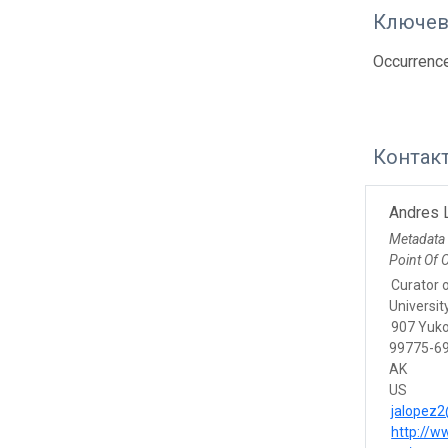
Ключев
Occurrenc
Контак
Andres 
Metadata
Point Of 
Curator 
Universi
907 Yuko
99775-69
AK
US
jalopez
http://w