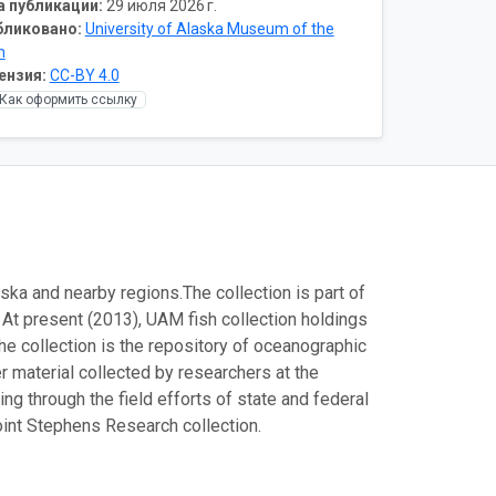
а публикации:
29 июля 2026 г.
бликовано:
University of Alaska Museum of the
h
ензия:
CC-BY 4.0
Как оформить ссылку
ska and nearby regions.The collection is part of
 At present (2013), UAM fish collection holdings
he collection is the repository of oceanographic
r material collected by researchers at the
ng through the field efforts of state and federal
Point Stephens Research collection.