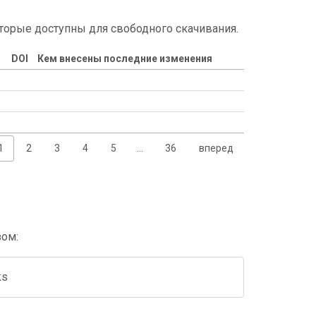
торые доступны для свободного скачивания.
DOI
Кем внесены последние изменения
1
2
3
4
5
…
36
вперед
зом:
ks