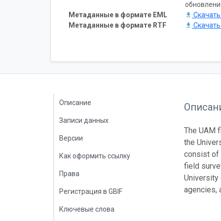
обновлени
Метаданные в формате EML
Скачат
Метаданные в формате RTF
Скачат
Описание
Описан
Записи данных
The UAM fi
Версии
the Univer
consist of
Как оформить ссылку
field surv
Права
University
agencies, 
Регистрация в GBIF
Ключевые слова