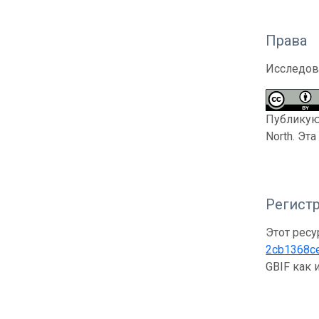
Права
Исследов
Публикующ
North. Эт
Регистр
Этот ресу
2cb1368c
GBIF как