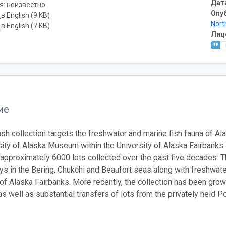
Дат
я: неизвестно
Опу
ь
в English (9 KB)
Nort
ь
в English (7 KB)
Лиц
ие
sh collection targets the freshwater and marine fish fauna of Ala
sity of Alaska Museum within the University of Alaska Fairbanks.
 approximately 6000 lots collected over the past five decades. T
eys in the Bering, Chukchi and Beaufort seas along with freshwate
 of Alaska Fairbanks. More recently, the collection has been growi
as well as substantial transfers of lots from the privately held 