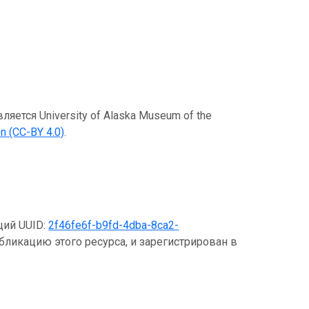
ется University of Alaska Museum of the
n (CC-BY 4.0)
.
щий UUID:
2f46fe6f-b9fd-4dba-8ca2-
бликацию этого ресурса, и зарегистрирован в