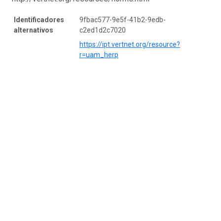
Identificadores
9fbac577-9e5f-41b2-9edb-
alternativos
c2ed1d2c7020
https://ipt.vertnet.org/resource?
r=uam_herp