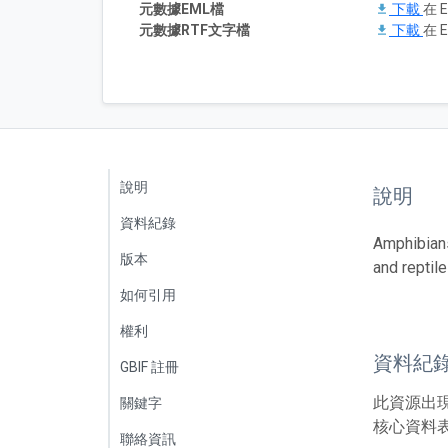
元數據EML檔
下載
在 E
元數據RTF文字檔
下載
在 E
說明
說明
資料紀錄
Amphibians
版本
and reptile
如何引用
權利
資料紀
GBIF 註冊
此資源出
關鍵字
核心資料表
聯絡資訊