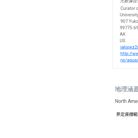
元數據提
Curator 
Universi
907 Yuko
99775-69
AK
US
jalopez
http://w
ns/aqua
地理涵
North Amer
界定座標範