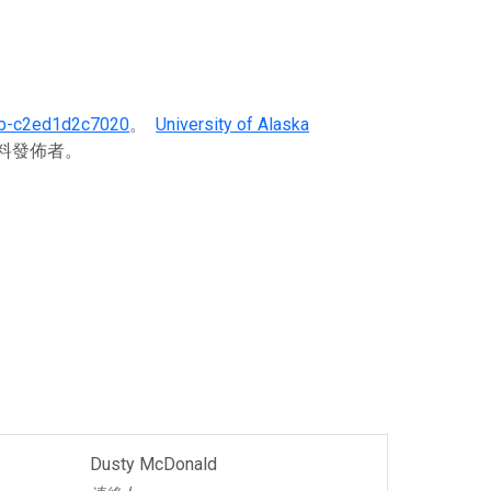
db-c2ed1d2c7020
。
University of Alaska
資料發佈者。
Dusty McDonald