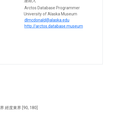
連絡人
Arctos Database Programmer
University of Alaska Museum
dlmcdonald@alaska.edu
http://arctos.database.museum
界 經度東界 [90, 180]