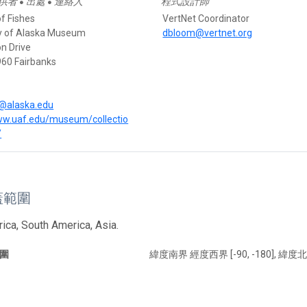
供者
出處
連絡人
程式設計師
●
●
of Fishes
VertNet Coordinator
ty of Alaska Museum
dbloom@vertnet.org
n Drive
60 Fairbanks
2@alaska.edu
ww.uaf.edu/museum/collectio
/
蓋範圍
ica, South America, Asia.
圍
緯度南界 經度西界 [-90, -180], 緯度北