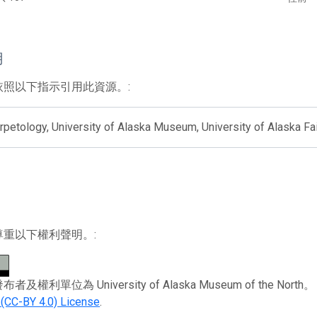
用
依照以下指示引用此資源。:
petology, University of Alaska Museum, University of Alaska Fa
尊重以下權利聲明。:
權利單位為 University of Alaska Museum of the North。 This
n (CC-BY 4.0) License
.