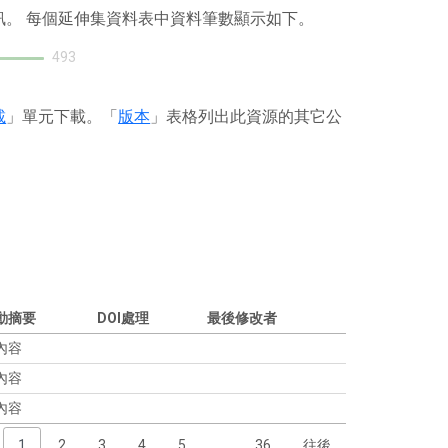
訊。 每個延伸集資料表中資料筆數顯示如下。
493
載
」單元下載。「
版本
」表格列出此資源的其它公
動摘要
DOI處理
最後修改者
內容
內容
內容
1
2
3
4
5
…
36
往後