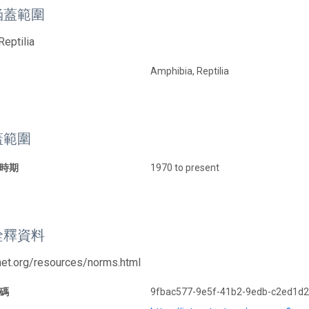
涵蓋範圍
Reptilia
Amphibia, Reptilia
蓋範圍
時期
1970 to present
詮釋資料
tnet.org/resources/norms.html
碼
9fbac577-9e5f-41b2-9edb-c2ed1d