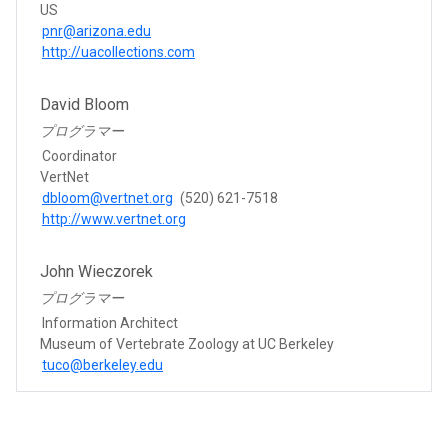
US
pnr@arizona.edu
http://uacollections.com
David Bloom
プログラマー
Coordinator
VertNet
dbloom@vertnet.org
(520) 621-7518
http://www.vertnet.org
John Wieczorek
プログラマー
Information Architect
Museum of Vertebrate Zoology at UC Berkeley
tuco@berkeley.edu