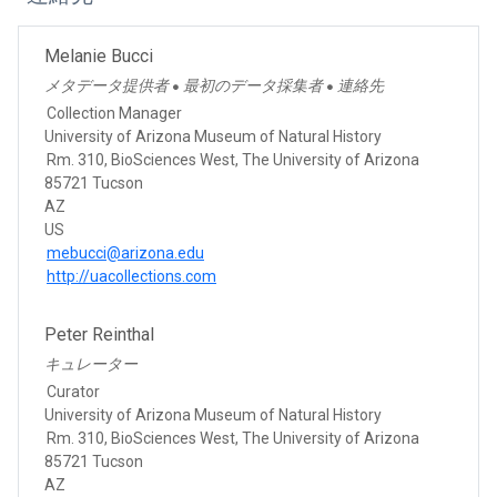
Melanie Bucci
メタデータ提供者
最初のデータ採集者
連絡先
●
●
Collection Manager
University of Arizona Museum of Natural History
Rm. 310, BioSciences West, The University of Arizona
85721 Tucson
AZ
US
mebucci@arizona.edu
http://uacollections.com
Peter Reinthal
キュレーター
Curator
University of Arizona Museum of Natural History
Rm. 310, BioSciences West, The University of Arizona
85721 Tucson
AZ