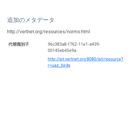
追加のメタデータ
http://vertnet.org/resources/norms.html
代替識別子
96c383a8-f762-11e1-a439-
00145eb45e9a
http://ipt.vertnet.org:8080/ipt/resource?
r=uaz_birds