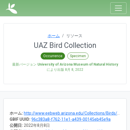
ホーム
リソース
UAZ Bird Collection
Occurrence
Specimen
最新バージョン
University of Arizona Museum of Natural History
により出版
8月 8, 2022
ホーム:
http://www.eebweb.arizona.edu/Collections/Birds/BirdPage.htm
GBIF UUID:
96c383a8-f762-11e1-a439-00145eb45e9a
公開日:
2022年8月8日