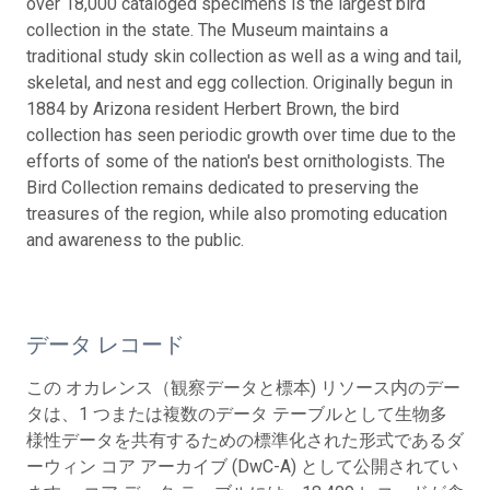
over 18,000 cataloged specimens is the largest bird
collection in the state. The Museum maintains a
traditional study skin collection as well as a wing and tail,
skeletal, and nest and egg collection. Originally begun in
1884 by Arizona resident Herbert Brown, the bird
collection has seen periodic growth over time due to the
efforts of some of the nation's best ornithologists. The
Bird Collection remains dedicated to preserving the
treasures of the region, while also promoting education
and awareness to the public.
データ レコード
この オカレンス（観察データと標本) リソース内のデー
タは、1 つまたは複数のデータ テーブルとして生物多
様性データを共有するための標準化された形式であるダ
ーウィン コア アーカイブ (DwC-A) として公開されてい