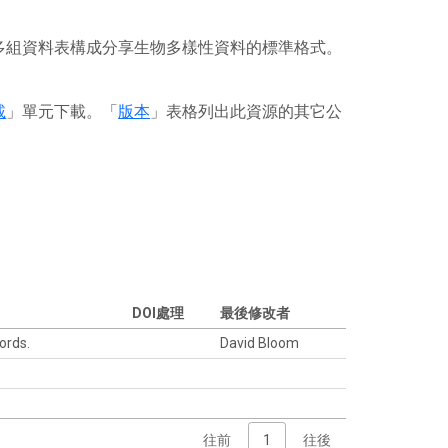
或多組資料表構成分享生物多樣性資料的標準格式。
載
」單元下載。「
版本
」表格列出此資源的其它公
DOI處理
最後修改者
ords.
David Bloom
往前
1
往後