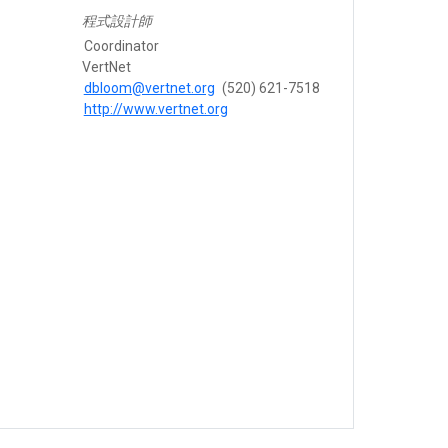
程式設計師
Coordinator
VertNet
dbloom@vertnet.org
(520) 621-7518
http://www.vertnet.org