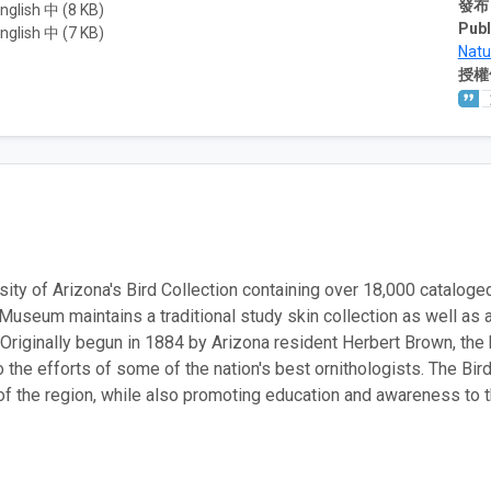
發布
nglish 中 (8 KB)
Publ
nglish 中 (7 KB)
Natu
授權
sity of Arizona's Bird Collection containing over 18,000 cataloged
 Museum maintains a traditional study skin collection as well as a
. Originally begun in 1884 by Arizona resident Herbert Brown, the
o the efforts of some of the nation's best ornithologists. The Bi
of the region, while also promoting education and awareness to t