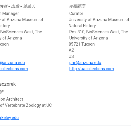
供者
出處
連絡人
典藏經理
●
●
on Manager
Curator
ty of Arizona Museum of
University of Arizona Museum of
istory
Natural History
 BioSciences West, The
Rm. 310, BioSciences West, The
y of Arizona
University of Arizona
ucson
85721 Tucson
AZ
US
@arizona.edu
pnr@arizona.edu
acollections.com
http://uacollections.com
eczorek
師
ion Architect
f Vertebrate Zoology at UC
rkeley.edu