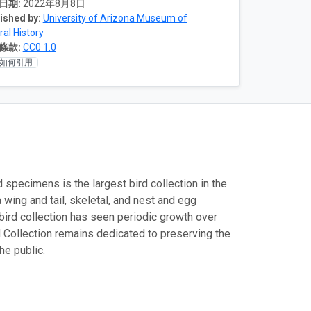
日期:
2022年8月8日
ished by:
University of Arizona Museum of
ral History
條款:
CC0 1.0
如何引用
 specimens is the largest bird collection in the
 wing and tail, skeletal, and nest and egg
 bird collection has seen periodic growth over
rd Collection remains dedicated to preserving the
he public.