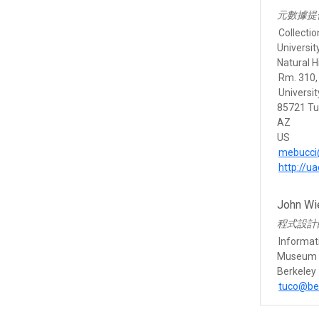
元數據提
Collecti
Universi
Natural H
Rm. 310,
Universit
85721 T
AZ
US
mebucci
http://u
John Wi
程式設計
Informat
Museum o
Berkeley
tuco@be