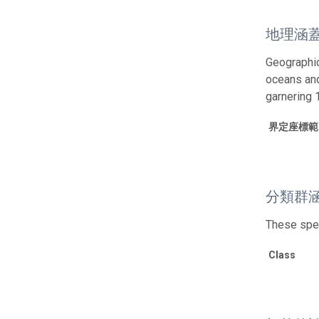
地理涵
Geographic
oceans and
garnering 
界定座標範
分類群
These spec
Class