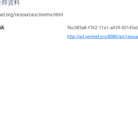
詮釋資料
tnet.org/resources/norms.html
碼
96c383a8-f762-11e1-a439-00145e
http://ipt.vertnet.org:8080/ipt/reso