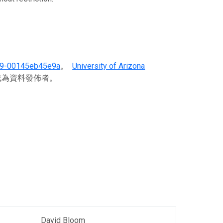
39-00145eb45e9a
。
University of Arizona
冊成為資料發佈者。
David Bloom