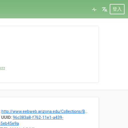
登入
022
:
http://www.eebweb.arizona.edu/Collections/Birds/BirdPage.htm
 UUID:
96c383a8-f762-11e1-a439-
45eb45e9a