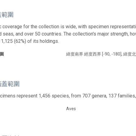
蓋範圍
 coverage for the collection is wide, with specimen representat
 seas, and over 50 countries. The collection's major strength, how
11,125 (62%) of its holdings.
圍
緯度南界 經度西界 [-90, -180], 緯度北
涵蓋範圍
imens represent 1,456 species, from 707 genera, 137 families,
Aves