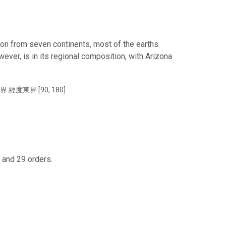
ion from seven continents, most of the earths
ever, is in its regional composition, with Arizona
界 經度東界 [90, 180]
 and 29 orders.