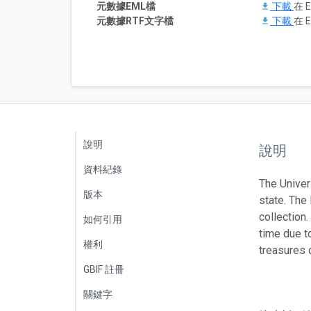
元數據EML檔
下載
在 E
元數據RTF文字檔
下載
在 E
說明
說明
資料紀錄
The Univer
版本
state. The
collection
如何引用
time due t
權利
treasures 
GBIF 註冊
關鍵字