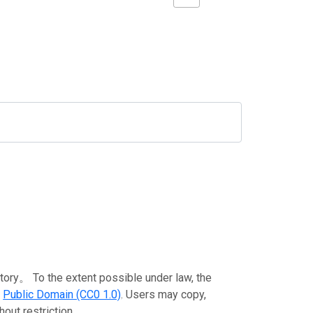
To the extent possible under law, the
e
Public Domain (CC0 1.0)
. Users may copy,
out restriction.