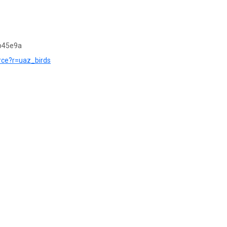
b45e9a
urce?r=uaz_birds