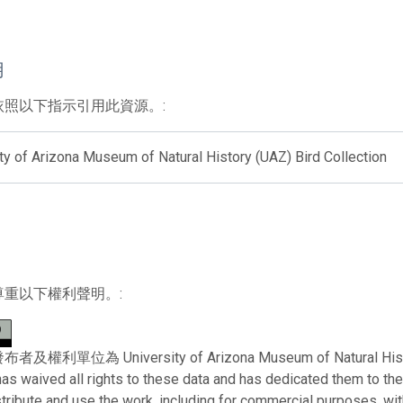
用
依照以下指示引用此資源。:
ty of Arizona Museum of Natural History (UAZ) Bird Collection
尊重以下權利聲明。:
利單位為 University of Arizona Museum of Natural History。 
has waived all rights to these data and has dedicated them to th
stribute and use the work, including for commercial purposes, with