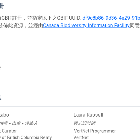
註冊
BIF註冊，並指定以下之GBIF UUID:
df9c8b86-9d36-4e29-91
發佈此資源，並經由
Canada Biodiversity Information Facility
同意
e
訊
zabo
Laura Russell
供者
出處
連絡人
程式設計師
●
●
t Curator
VertNet Programmer
y of British Columbia Beaty
VertNet