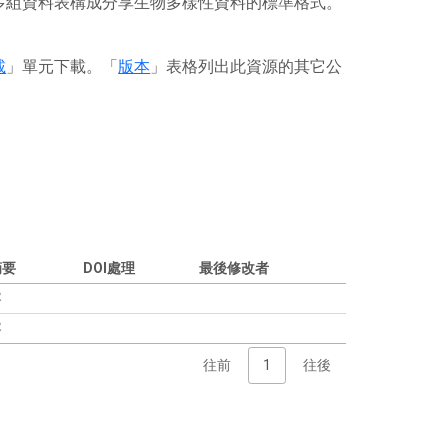
或多組資料表構成分享生物多樣性資料的標準格式。
載
」單元下載。「
版本
」表格列出此資源的其它公
摘要
DOI處理
最後修改者
容
容
往前
1
往後