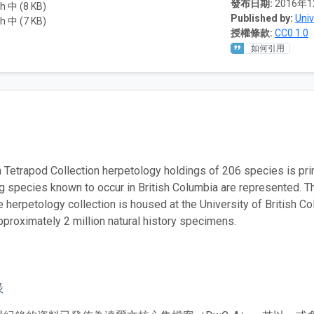
發布日期:
2016年
h 中 (8 KB)
Published by:
Univ
h 中 (7 KB)
授權條款:
CC0 1.0
如何引用
Tetrapod Collection herpetology holdings of 206 species is prin
ing species known to occur in British Columbia are represented. 
 herpetology collection is housed at the University of British 
pproximately 2 million natural history specimens.
錄