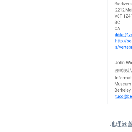
Biodiver
2212 Mai
V6T 1Z4
BC
CA
ildiko@z
http://b
s/verteb
John Wi
程式設計
Informat
Museum o
Berkeley
tuco@be
地理涵