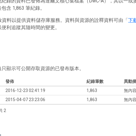
現紀錄的資料已發佈為達爾文核心集檔案（DwC-A），其以一
含 1,863 筆紀錄。
 存放資料以提供資料儲存庫服務。資料與資源的詮釋資料可由「
下
以便利追蹤其隨時間的變更。
格只顯示可公開存取資源的已發布版本。
發佈
紀錄筆數
異動
2016-12-23 02:41:19
1,863
無內
2015-04-07 23:23:06
1,863
無內
共 2