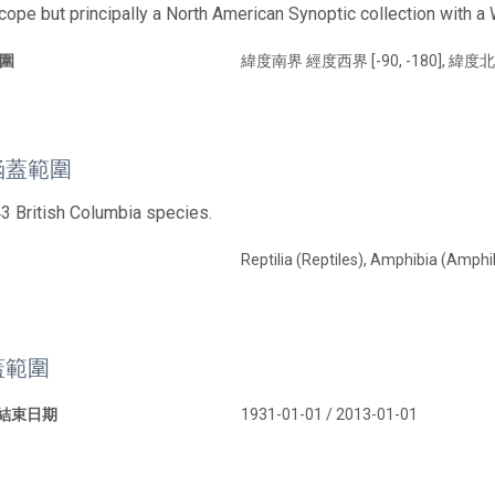
scope but principally a North American Synoptic collection with
圍
緯度南界 經度西界 [-90, -180], 緯度北
涵蓋範圍
43 British Columbia species.
Reptilia (Reptiles), Amphibia (Amphi
蓋範圍
 結束日期
1931-01-01 / 2013-01-01