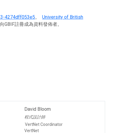
b3-4274dff053e5
。
University of British
向GBIF註冊成為資料發佈者。
David Bloom
程式設計師
VertNet Coordinator
VertNet