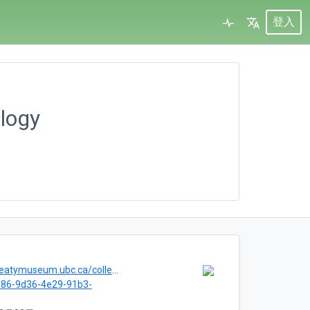
登入
logy
useum.ubc.ca/collections/vertebrate
b86-9d36-4e29-91b3-