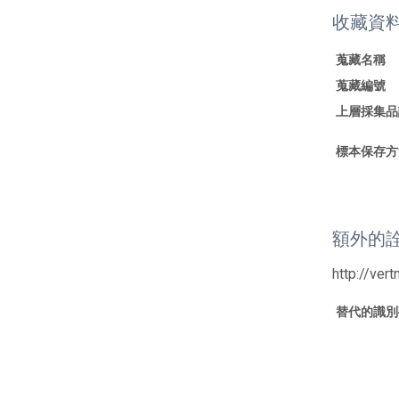
收藏資
蒐藏名稱
蒐藏編號
上層採集品
標本保存方
額外的
http://ver
替代的識別