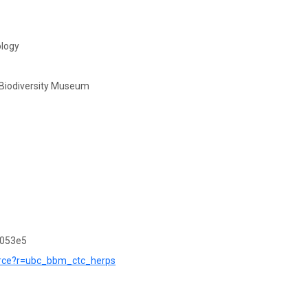
ology
y Biodiversity Museum
f053e5
source?r=ubc_bbm_ctc_herps