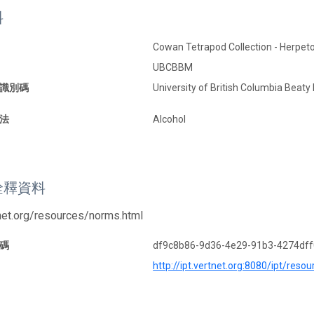
料
Cowan Tetrapod Collection - Herpet
UBCBBM
識別碼
University of British Columbia Beat
法
Alcohol
詮釋資料
tnet.org/resources/norms.html
碼
df9c8b86-9d36-4e29-91b3-4274df
http://ipt.vertnet.org:8080/ipt/re