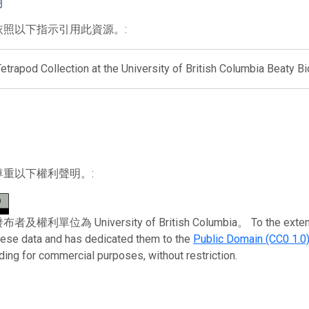
用
依照以下指示引用此資源。:
etrapod Collection at the University of British Columbia Beaty
尊重以下權利聲明。:
利單位為 University of British Columbia。 To the extent possi
these data and has dedicated them to the
Public Domain (CC0 1.0
uding for commercial purposes, without restriction.