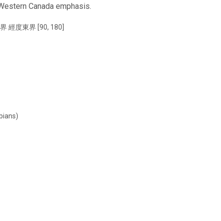
 a Western Canada emphasis.
界 經度東界 [90, 180]
bians)