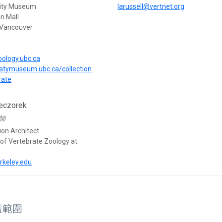
sity Museum
larussell@vertnet.org
n Mall
 Vancouver
oology.ubc.ca
eatymuseum.ubc.ca/collection
rate
eczorek
師
ion Architect
f Vertebrate Zoology at
rkeley.edu
蓋範圍