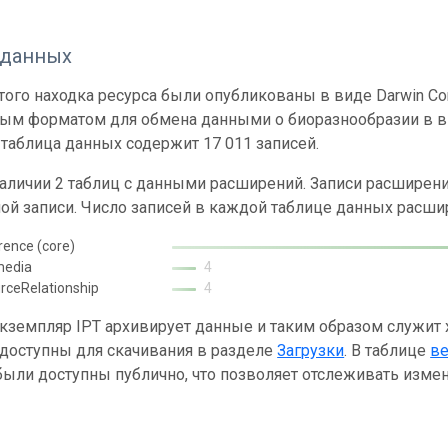
 данных
ого находка ресурса были опубликованы в виде Darwin Cor
ным форматом для обмена данными о биоразнообразии в ви
таблица данных содержит 17 011 записей.
наличии 2 таблиц с данными расширений. Записи расшире
ой записи. Число записей в каждой таблице данных расши
rence (core)
media
4
rceRelationship
4
кземпляр IPT архивирует данные и таким образом служит
 доступны для скачивания в разделе
Загрузки
. В таблице
в
ыли доступны публично, что позволяет отслеживать измен