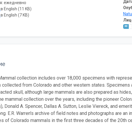
Дат
я: ежедневно
Опу
ь
в English (11 KB)
Natu
ь
в English (7 KB)
Лиц
ие
mmal collection includes over 18,000 specimens with representa
collected from Colorado and other western states. Specimens ar
racted skull, although large mammals are also prepared as hides
he mammal collection over the years, including the pioneer Color
, Donald A. Spencer, Dallas A. Sutton, Leslie Viereck, and emer
ng. E.R. Warren's archive of field notes and photographs are an 
s of Colorado mammals in the first three decades of the 20th ce