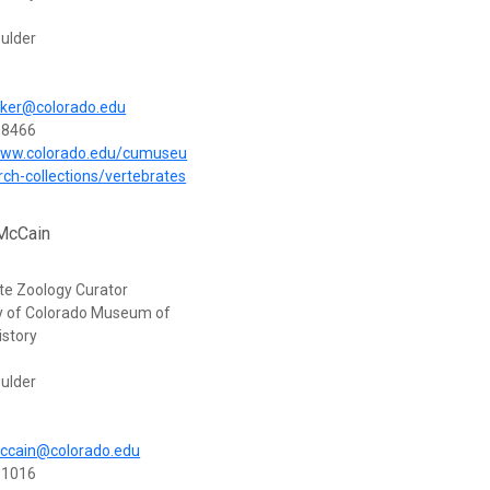
ulder
aker@colorado.edu
-8466
/www.colorado.edu/cumuseu
ch-collections/vertebrates
 McCain
te Zoology Curator
ty of Colorado Museum of
istory
ulder
mccain@colorado.edu
-1016