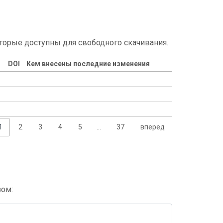
торые доступны для свободного скачивания.
DOI
Кем внесены последние изменения
1
2
3
4
5
…
37
вперед
зом: