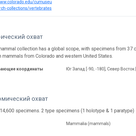
/www.colorado.edu/cumuseu
ch-collections/vertebrates
фический охват
mmal collection has a global scope, with specimens from 37 
n mammals from Colorado and western United States.
вающие координаты
Юг Запад [-90, -180], Север Восток 
омический охват
14,600 specimens. 2 type specimens (1 holotype & 1 paratype)
Mammalia (mammals)