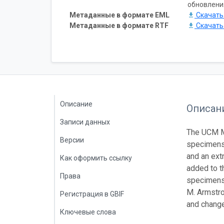
обновлени
Метаданные в формате EML
Скачат
Метаданные в формате RTF
Скачат
Описание
Описан
Записи данных
The UCM Ma
Версии
specimens 
and an ext
Как оформить ссылку
added to t
Права
specimens)
M. Armstro
Регистрация в GBIF
and change
Ключевые слова