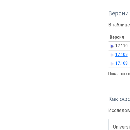
Версии
В таблице
Версия
17.110
17.109
17.108
Показаны с 
Как оф
Исследов
Univers