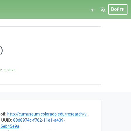
Войти
)
г. 5, 2026
ой:
http://cumuseum.colorado.edu/research/vertebrates
 UUID:
88d8974c-f762-11e1-a439-
45eb45e9a