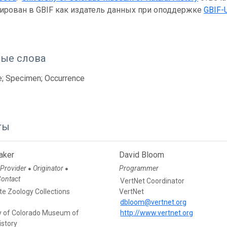
рирован в GBIF как издатель данных при оподдержке
GBIF-
ые слова
e; Specimen; Occurrence
ты
aker
David Bloom
 Provider
Originator
Programmer
●
●
Contact
VertNet Coordinator
te Zoology Collections
VertNet
r
dbloom@vertnet.org
ty of Colorado Museum of
http://www.vertnet.org
istory