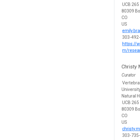
UCB 265
80309 Bo
CO
US
emily.br
303-492
https:/
m/resear
Christy
Curator
Vertebra
Universi
Natural H
UCB 265
80309 Bo
CO
US
christy.
303-735