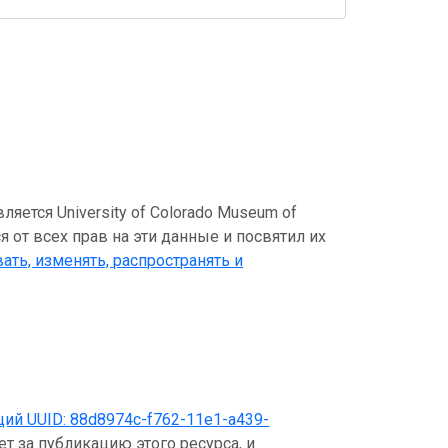
ется University of Colorado Museum of
ся от всех прав на эти данные и посвятил их
ать, изменять, распространять и
щий UUID:
88d8974c-f762-11e1-a439-
т за публикацию этого ресурса, и