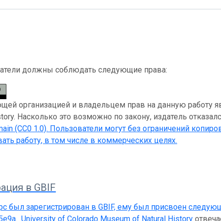
атели должны соблюдать следующие права:
ей организацией и владельцем прав на данную работу явля
istory. Насколько это возможно по закону, издатель отказал
ain (CC0 1.0)
. Пользователи могут без ограничений копиров
ать работу, в том числе в коммерческих целях.
ация в GBIF
рс был зарегистрирован в GBIF, ему был присвоен следую
5e9a
.
University of Colorado Museum of Natural History
отвечае