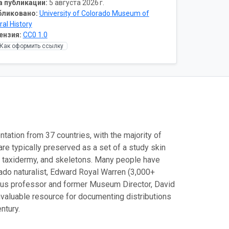
а публикации:
5 августа 2026 г.
бликовано:
University of Colorado Museum of
ral History
ензия:
CC0 1.0
Как оформить ссылку
tion from 37 countries, with the majority of
e typically preserved as a set of a study skin
, taxidermy, and skeletons. Many people have
ado naturalist, Edward Royal Warren (3,000+
itus professor and former Museum Director, David
invaluable resource for documenting distributions
ntury.