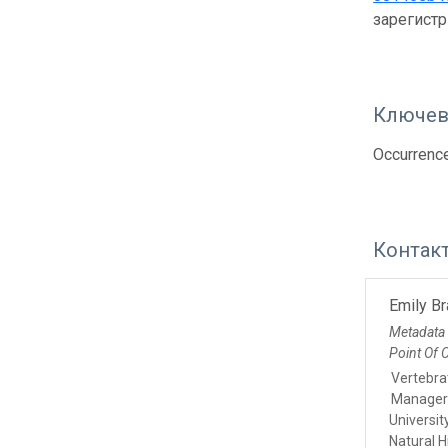
зарегист
Ключев
Occurrenc
Контак
Emily Br
Metadata
Point Of 
Vertebra
Manage
Universi
Natural H