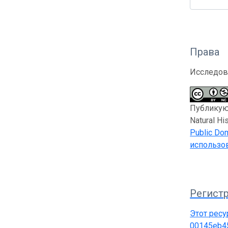
Права
Исследов
Публикующ
Natural H
Public Dom
использов
Регистр
Этот ресу
00145eb4