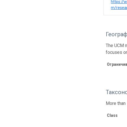
https:/
m/resear
Геогра
The UCM ma
focuses o
Ограничи
Таксон
More than 
Class