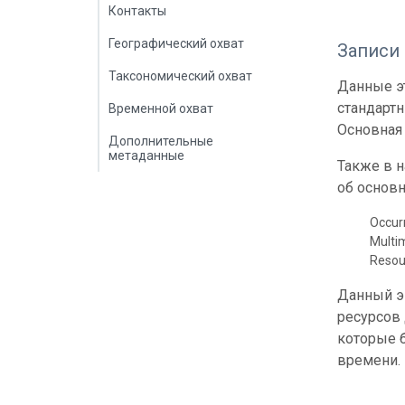
Контакты
Географический охват
Записи
Таксономический охват
Данные эт
стандарт
Временной охват
Основная 
Дополнительные
метаданные
Также в 
об основн
Occur
Multi
Resou
Данный э
ресурсов
которые б
времени.