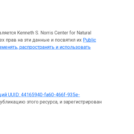
ся Kenneth S. Norris Center for Natural
сех прав на эти данные и посвятил их
Public
зменять, распространять и использовать
щий UUID:
44165940-fa60-466f-935e-
публикацию этого ресурса, и зарегистрирован