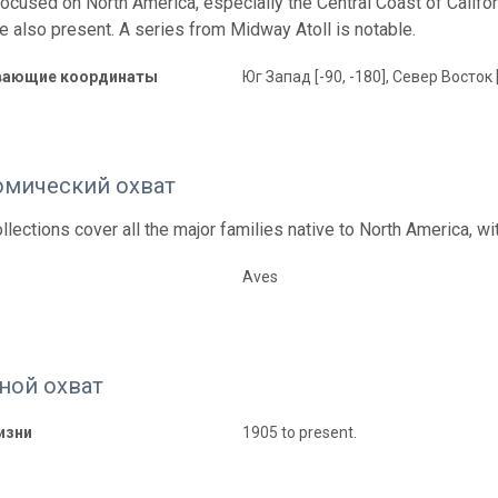
focused on North America, especially the Central Coast of Califo
e also present. A series from Midway Atoll is notable.
вающие координаты
Юг Запад [-90, -180], Север Восток 
омический охват
llections cover all the major families native to North America, w
Aves
ной охват
изни
1905 to present.