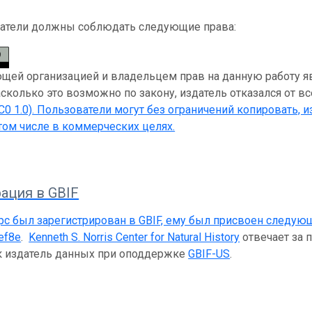
атели должны соблюдать следующие права:
ей организацией и владельцем прав на данную работу являет
Насколько это возможно по закону, издатель отказался от в
C0 1.0)
. Пользователи могут без ограничений копировать, и
 том числе в коммерческих целях.
ация в GBIF
рс был зарегистрирован в GBIF, ему был присвоен следую
ef8e
.
Kenneth S. Norris Center for Natural History
отвечает за 
ак издатель данных при оподдержке
GBIF-US
.