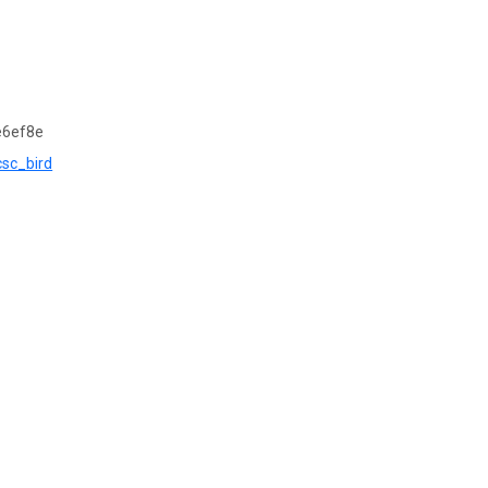
e6ef8e
csc_bird