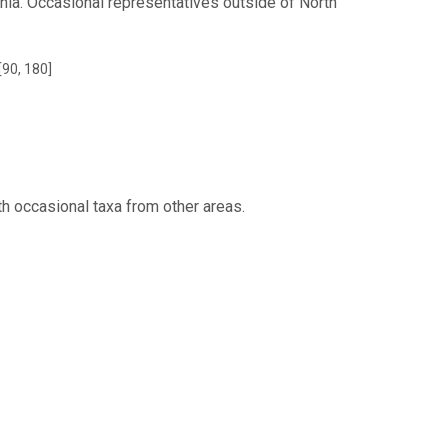
rnia. Occasional representatives outside of North
[90, 180]
ith occasional taxa from other areas.