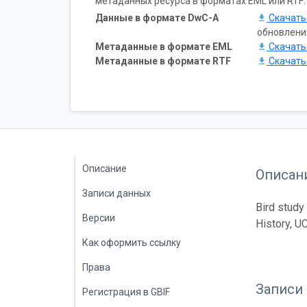
метаданных ресурса в форматах EML или RTF:
Данные в формате DwC-A
Скачат
обновлени
Метаданные в формате EML
Скачат
Метаданные в формате RTF
Скачат
Описание
Описан
Записи данных
Bird study
Версии
History, U
Как оформить ссылку
Права
Записи
Регистрация в GBIF