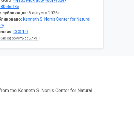
 UUID:
44165940-fa60-466f-935e-
180e6ef8e
а публикации:
5 августа 2026 г.
бликовано:
Kenneth S. Norris Center for Natural
ory
ензия:
CC0 1.0
Как оформить ссылку
from the Kenneth S. Norris Center for Natural