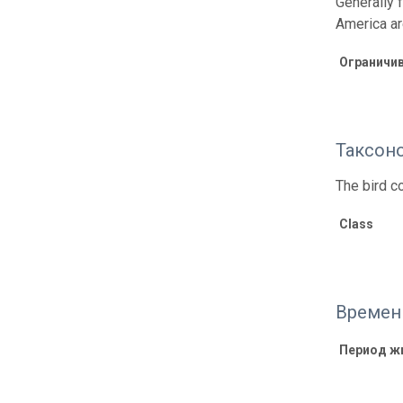
Generally 
America ar
Ограничи
Таксон
The bird co
Class
Времен
Период ж