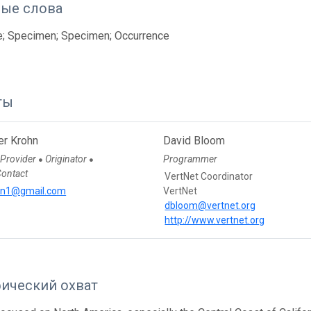
ые слова
e; Specimen; Specimen; Occurrence
ты
er Krohn
David Bloom
 Provider
Originator
Programmer
●
●
Contact
VertNet Coordinator
ohn1@gmail.com
VertNet
dbloom@vertnet.org
http://www.vertnet.org
фический охват