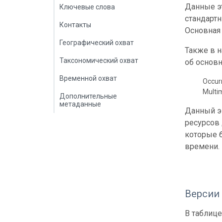
Данные эт
Ключевые слова
стандарт
Контакты
Основная 
Географический охват
Также в 
Таксономический охват
об основн
Временной охват
Occur
Multi
Дополнительные
метаданные
Данный э
ресурсов
которые б
времени.
Версии
В таблице