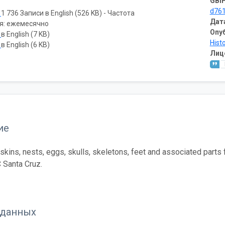
GBIF
d76
ь
1 736 Записи в English (526 KB) - Частота
Дат
я: ежемесячно
Опу
ь
в English (7 KB)
Hist
ь
в English (6 KB)
Лиц
ие
 skins, nests, eggs, skulls, skeletons, feet and associated parts 
C Santa Cruz.
 данных