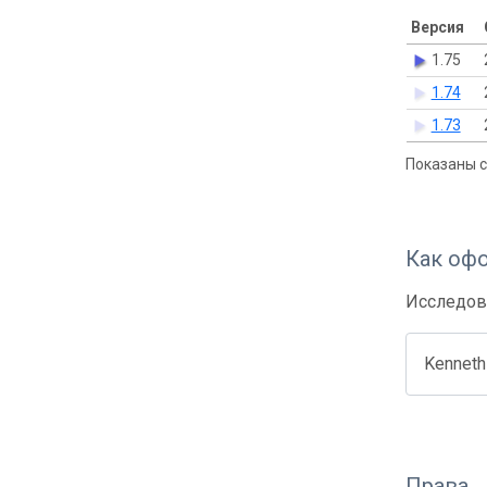
Версия
1.75
1.74
1.73
Показаны с 
Как оф
Исследов
Kenneth 
Права