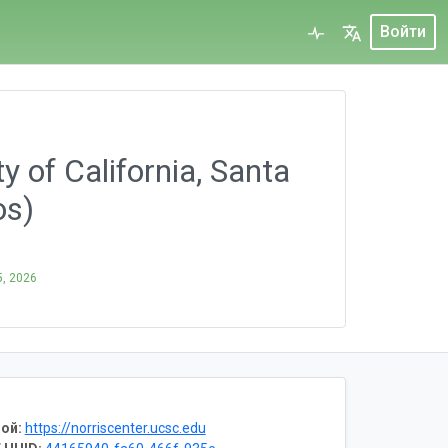
Войти
y of California, Santa
os)
5, 2026
ой:
https://norriscenter.ucsc.edu