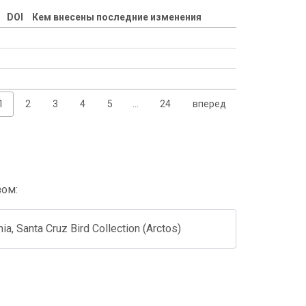
DOI
Кем внесены последние изменения
1
2
3
4
5
…
24
вперед
зом:
nia, Santa Cruz Bird Collection (Arctos)