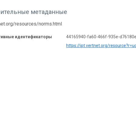
ительные метаданные
tnet.org/resources/norms.html
тивные идентификаторы
44165940-fa60-466f-935e-d76180
https://ipt.vertnet.org/resource?r=u