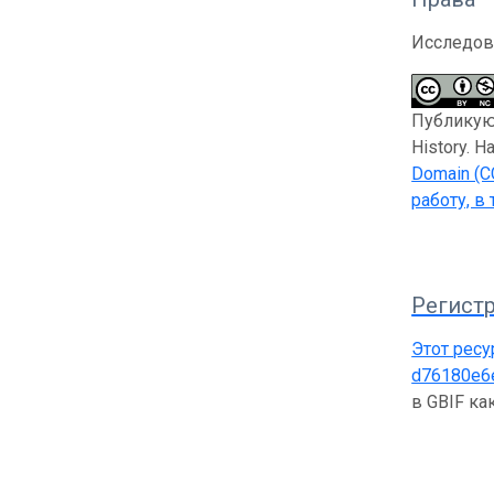
Исследов
Публикующ
History. 
Domain (C
работу, в
Регистр
Этот ресу
d76180e6
в GBIF к