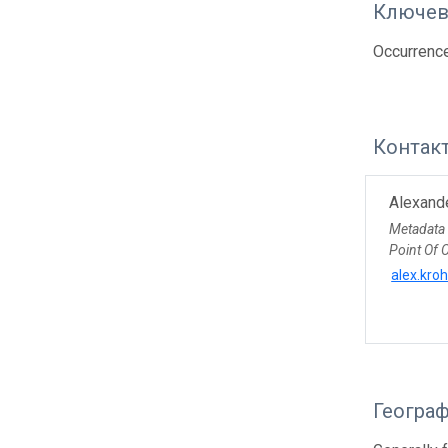
Ключев
Occurrenc
Контак
Alexand
Metadata
Point Of 
alex.kr
Геогра