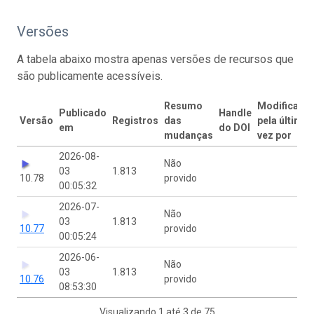
Versões
A tabela abaixo mostra apenas versões de recursos que
são publicamente acessíveis.
Resumo
Modificado
Publicado
Handle
Versão
Registros
das
pela última
em
do DOI
mudanças
vez por
2026-08-
Não
03
1.813
10.78
provido
00:05:32
2026-07-
Não
03
1.813
10.77
provido
00:05:24
2026-06-
Não
03
1.813
10.76
provido
08:53:30
Visualizando 1 até 3 de 75