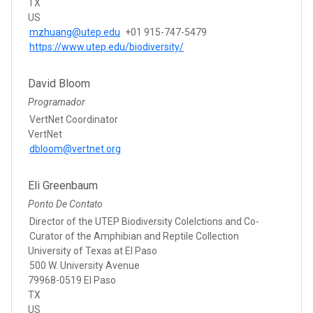
TX
US
mzhuang@utep.edu
+01 915-747-5479
https://www.utep.edu/biodiversity/
David Bloom
Programador
VertNet Coordinator
VertNet
dbloom@vertnet.org
Eli Greenbaum
Ponto De Contato
Director of the UTEP Biodiversity Colelctions and Co-
Curator of the Amphibian and Reptile Collection
University of Texas at El Paso
500 W. University Avenue
79968-0519 El Paso
TX
US