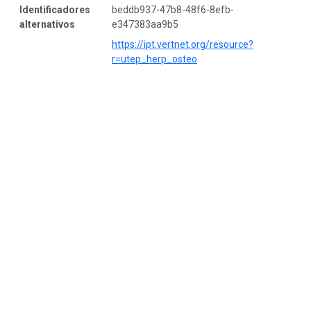
Identificadores
beddb937-47b8-48f6-8efb-
alternativos
e347383aa9b5
https://ipt.vertnet.org/resource?
r=utep_herp_osteo