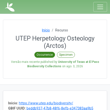
Início
Recurso
UTEP Herpetology Osteology
(Arctos)
Occurrence
Specimen
Versão mais recente published by
University of Texas at El Paso
Biodiversity Collections
on
ago. 3, 2026
Início:
https://www.utep.edu/biodiversity/
GBIF UUID:
beddb937-47b8-48f6-8efb-e347383aa9b5