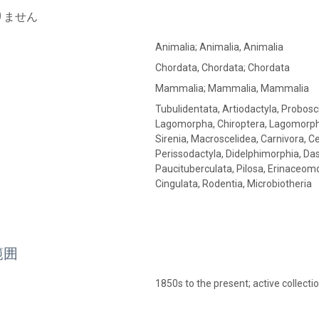
りません
Animalia; Animalia, Animalia
Chordata, Chordata; Chordata
Mammalia; Mammalia, Mammalia
Tubulidentata, Artiodactyla, Probos
Lagomorpha, Chiroptera, Lagomorpha
Sirenia, Macroscelidea, Carnivora, C
Perissodactyla, Didelphimorphia, Da
Paucituberculata, Pilosa, Erinaceom
Cingulata, Rodentia, Microbiotheria
範囲
1850s to the present; active collectio