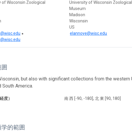
y of Wisconsin Zoological
University of Wisconsin Zoologica
Museum
Madison
n
Wisconsin
US
e@wisc.edu
elannoye@wisc.edu
e@wisc.edu
範囲
Wisconsin, but also with significant collections from the weste
d South America.
経度）
南 西 [-90, -180], 北 東 [90, 180]
類学的範囲