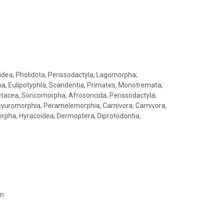
cidea, Pholidota, Perissodactyla, Lagomorpha;
, Eulipotyphla, Scandentia, Primates, Monotremata,
etacea, Soricomorpha, Afrosoricida, Perissodactyla;
syuromorphia, Peramelemorphia, Carnivora; Carnivora,
orpha, Hyracoidea, Dermoptera, Diprotodontia,
n.