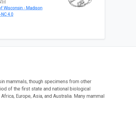
2日
of Wisconsin - Madison
-NC 4.0
onsin mammals, though specimens from other
 of the first state and national biological
, Africa, Europe, Asia, and Australia. Many mammal