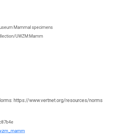
al Museum Mammal specimens
collection/UWZM:Mamm
Norms: https://www.vertnet.org/resources/norms
c87b4e
?r=uwzm_mamm