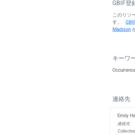
GBIF登
このリソース
す。
GBI
Madison
キーワ
Occurrenc
連絡先
Emily H
連絡先
Collecti