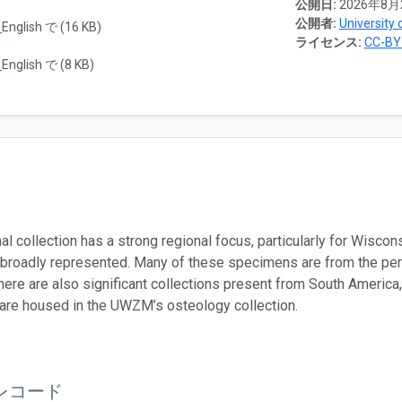
公開日:
2026年8月
公開者:
University 
ド
English で (16 KB)
ライセンス:
CC-BY
ド
English で (8 KB)
 collection has a strong regional focus, particularly for Wisc
 broadly represented. Many of these specimens are from the period
here are also significant collections present from South America
are housed in the UWZM’s osteology collection.
レコード