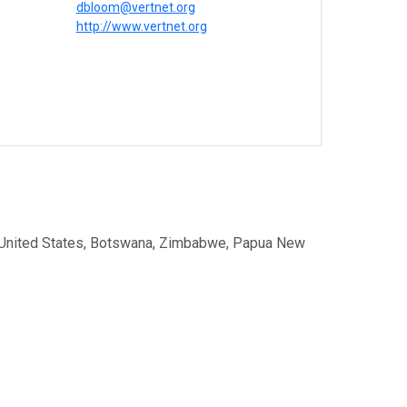
l
dbloom@vertnet.org
http://www.vertnet.org
rn United States, Botswana, Zimbabwe, Papua New