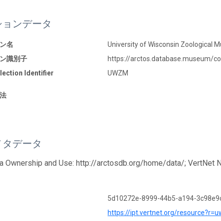
ションデータ
ン名
University of Wisconsin Zoologic
ン識別子
https://arctos.database.museum/
ection Identifier
UWZM
法
メタデータ
a Ownership and Use: http://arctosdb.org/home/data/; VertNet 
5d10272e-8999-44b5-a194-3c98e9
https://ipt.vertnet.org/resource