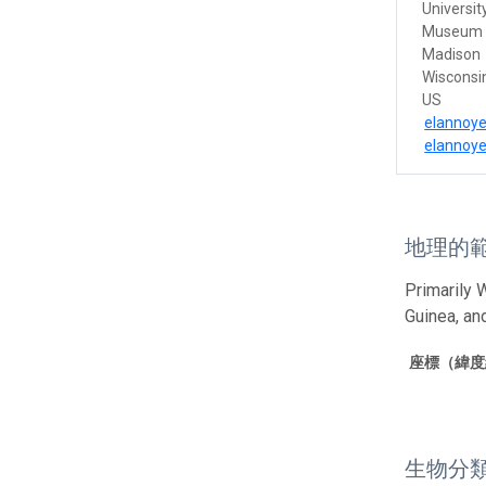
Universit
Museum
Madison
Wisconsi
US
elannoy
elannoy
地理的
Primarily 
Guinea, an
座標（緯度
生物分