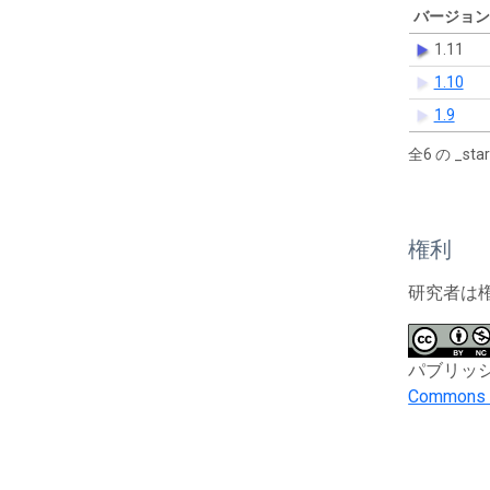
バージョン
1.11
1.10
1.9
全6 の _s
権利
研究者は
パブリッシャーと
Commons A