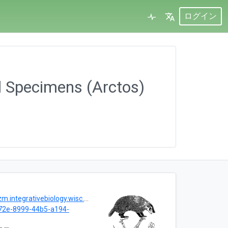
ログイン
 Specimens (Arctos)
.integrativebiology.wisc.edu/
72e-8999-44b5-a194-