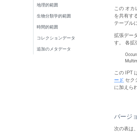
地理的範囲
この オカ
を共有する
生物分類学的範囲
テーブルに
時間的範囲
拡張デー
コレクションデータ
す。 各
追加のメタデータ
Occur
Multi
この IP
ード
セク
に加えら
バージ
次の表は