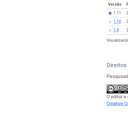
Versão
1.11
1.10
1.9
Visualizand
Direitos
Pesquisado
O editor e
Creative 