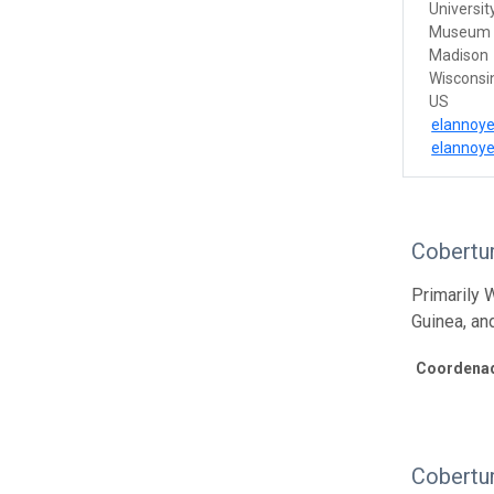
Universit
Museum
Madison
Wisconsi
US
elannoy
elannoy
Cobertu
Primarily 
Guinea, an
Coordenad
Cobertu