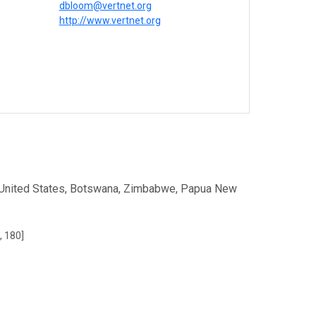
l
dbloom@vertnet.org
http://www.vertnet.org
rn United States, Botswana, Zimbabwe, Papua New
, 180]