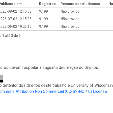
Publicado em
Registros
Resumo das mudanças
Ha
2026-08-02 12:15:38
9.199
Não provido
2026-07-02 12:15:35
9.199
Não provido
2026-06-02 19:25:15
9.199
Não provido
o 1 até 3 de 6
res devem respeitar a seguinte declaração de direitos:
 o detentor dos direitos deste trabalho é University of Wisconsin
Commons Attribution Non Commercial (CC-BY-NC 4.0) License
.