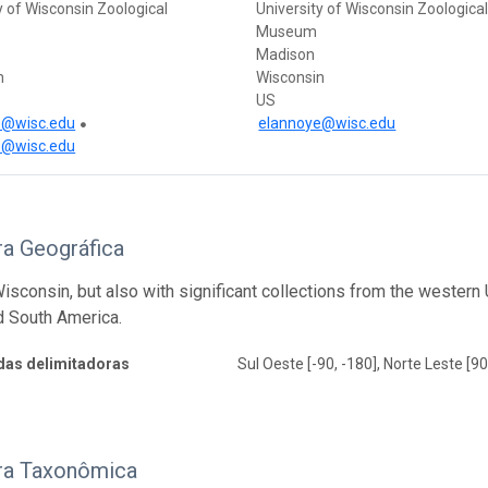
y of Wisconsin Zoological
University of Wisconsin Zoologica
Museum
Madison
n
Wisconsin
US
e@wisc.edu
elannoye@wisc.edu
e@wisc.edu
ra Geográfica
Wisconsin, but also with significant collections from the weste
d South America.
as delimitadoras
Sul Oeste [-90, -180], Norte Leste [90
ra Taxonômica