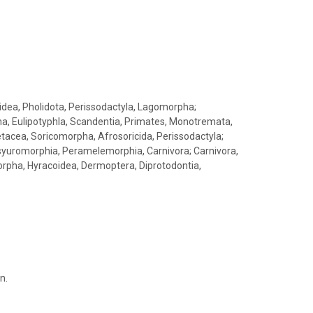
cidea, Pholidota, Perissodactyla, Lagomorpha;
, Eulipotyphla, Scandentia, Primates, Monotremata,
etacea, Soricomorpha, Afrosoricida, Perissodactyla;
syuromorphia, Peramelemorphia, Carnivora; Carnivora,
orpha, Hyracoidea, Dermoptera, Diprotodontia,
n.