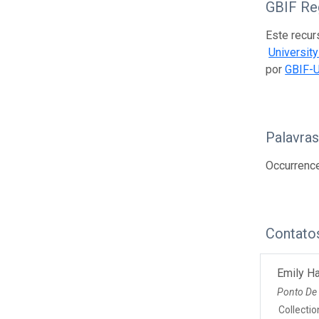
GBIF Reg
Este recur
Universit
por
GBIF-
Palavra
Occurrenc
Contato
Emily H
Ponto De
Collecti