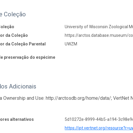
e Coleção
Coleção
University of Wisconsin Zoologic
dor da Coleção
https://arctos.database.museum/
dor da Coleção Parental
UWZM
e preservação do espécime
os Adicionais
a Ownership and Use: http://arctosdb.org/home/data/; VertNet 
dores alternativos
5d10272e-8999-44b5-a194-3c98e9
https://ipt.vertnet.org/resource