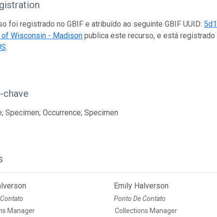
istration
so foi registrado no GBIF e atribuído ao seguinte GBIF UUID:
5d1
y of Wisconsin - Madison
publica este recurso, e está registra
US
.
s-chave
e; Specimen; Occurrence; Specimen
s
alverson
Emily Halverson
 Contato
Ponto De Contato
ons Manager
Collections Manager