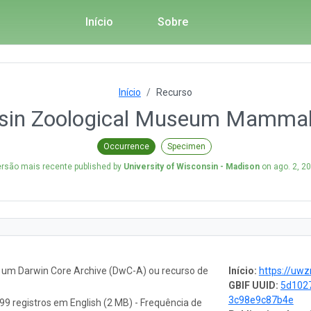
Início
Sobre
Início
Recurso
onsin Zoological Museum Mammal
Occurrence
Specimen
rsão mais recente published by
University of Wisconsin - Madison
on
ago. 2, 2
o um Darwin Core Archive (DwC-A) ou recurso de
Início:
https://uwzm.
GBIF UUID:
5d102
3c98e9c87b4e
99 registros em English (2 MB) - Frequência de