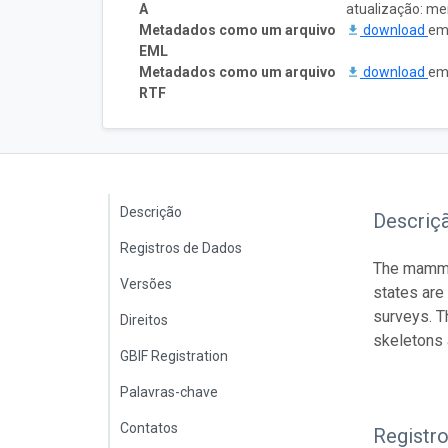
A
atualização: m
Metadados como um arquivo
download
em 
EML
Metadados como um arquivo
download
em 
RTF
Descrição
Descriç
Registros de Dados
The mammal
Versões
states are
surveys. T
Direitos
skeletons 
GBIF Registration
Palavras-chave
Contatos
Registr