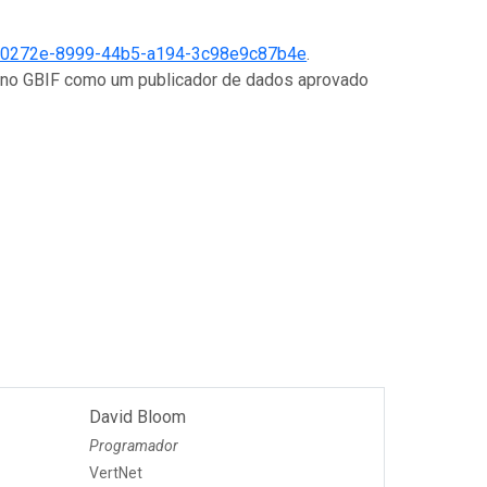
0272e-8999-44b5-a194-3c98e9c87b4e
.
do no GBIF como um publicador de dados aprovado
David Bloom
Programador
VertNet