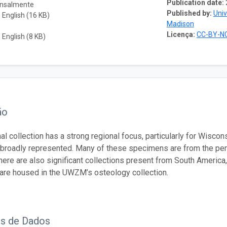
Publication date:
ensalmente
Published by:
Univ
English (16 KB)
Madison
Licença:
CC-BY-NC
English (8 KB)
ão
 collection has a strong regional focus, particularly for Wisc
 broadly represented. Many of these specimens are from the period
here are also significant collections present from South America
are housed in the UWZM’s osteology collection.
os de Dados