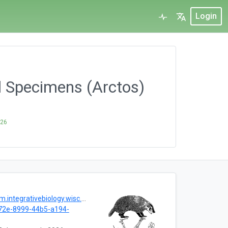
Login
 Specimens (Arctos)
026
integrativebiology.wisc.edu/
72e-8999-44b5-a194-