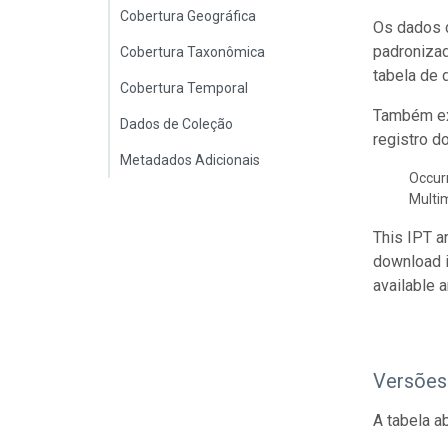
Cobertura Geográfica
Os dados d
padroniza
Cobertura Taxonômica
tabela de 
Cobertura Temporal
Também ex
Dados de Coleção
registro d
Metadados Adicionais
Occur
Multi
This IPT a
download 
available 
Versões
A tabela a