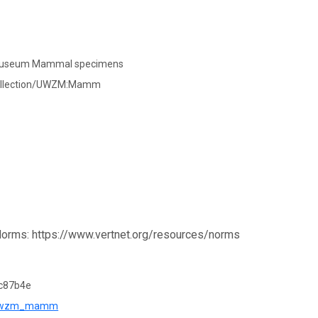
al Museum Mammal specimens
collection/UWZM:Mamm
Norms: https://www.vertnet.org/resources/norms
c87b4e
?r=uwzm_mamm