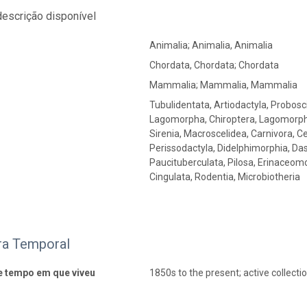
escrição disponível
Animalia; Animalia, Animalia
Chordata, Chordata; Chordata
Mammalia; Mammalia, Mammalia
Tubulidentata, Artiodactyla, Probos
Lagomorpha, Chiroptera, Lagomorpha
Sirenia, Macroscelidea, Carnivora, C
Perissodactyla, Didelphimorphia, Da
Paucituberculata, Pilosa, Erinaceom
Cingulata, Rodentia, Microbiotheria
ra Temporal
e tempo em que viveu
1850s to the present; active collectio